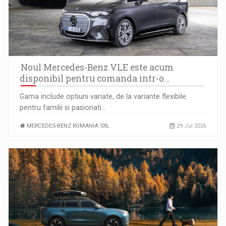
Anatomia sigurantei psihologice in companiile moderne
Noul Mercedes-Benz VLE este acum
disponibil pentru comanda intr-o…
Gama include optiuni variate, de la variante flexibile
pentru familii si pasionati…
MERCEDES-BENZ ROMANIA SRL
29 Jul 2026
Raport PwC: Industria de media si divertisment din Romania…