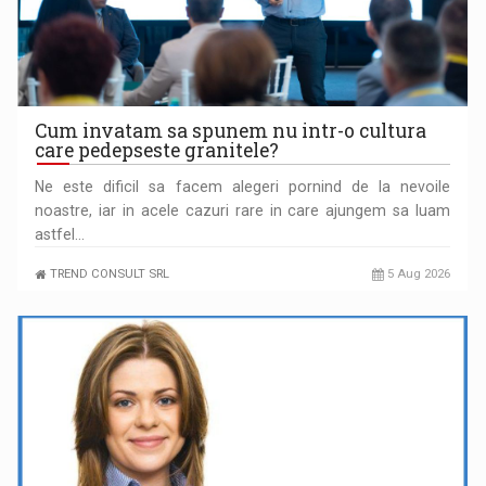
Cum invatam sa spunem nu intr-o cultura
care pedepseste granitele?
Ne este dificil sa facem alegeri pornind de la nevoile
noastre, iar in acele cazuri rare in care ajungem sa luam
PUTTING ROMANIAN CORPORATE COMPANIES ON THE
astfel…
INTERNATIONAL BUSINESS SCENE
TREND CONSULT SRL
5 Aug 2026