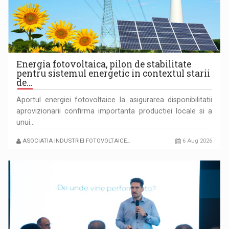
LEADING THROUGH CHANGE
Energia fotovoltaica, pilon de stabilitate
pentru sistemul energetic in contextul starii
de…
Aportul energiei fotovoltaice la asigurarea disponibilitatii
aprovizionarii confirma importanta productiei locale si a
unui…
ASOCIATIA INDUSTRIEI FOTOVOLTAICE…
6 Aug 2026
P&P INTERSEARCH CELEBRATES 25 YEARS IN ROMANIA