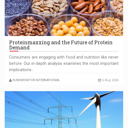
AIC TRUCKS: INNOVATOR AND CUSTOMER CENTERED IN
ROMANIA‘S HEAVY…
Proteinmaxxing and the Future of Protein
Demand
Consumers are engaging with food and nutrition like never
before. Our in-depth analysis examines the most important
implications…
SHAPING TOMORROW’S BUILDINGS: ALUMIL’S APPROACH
EUROMONITOR INTERNATIONAL
6 Aug 2026
TO TECHNOLOGY AND EXCELLENCE