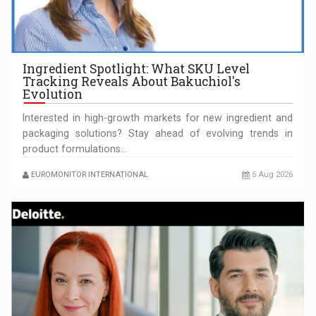
OUR EDGE WILL COME FROM BEING THE MOST DIGITALIZED…
Ingredient Spotlight: What SKU Level
Tracking Reveals About Bakuchiol's
Evolution
Interested in high-growth markets for new ingredient and
packaging solutions? Stay ahead of evolving trends in
product formulations…
EUROMONITOR INTERNATIONAL
5 Aug 2026
COFFEE IS OUR LOVE LANGUAGE