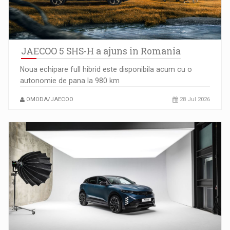
JAECOO 5 SHS-H a ajuns in Romania
Noua echipare full hibrid este disponibila acum cu o
autonomie de pana la 980 km
Ce nu stiu Directorii de HR despre performanta echipelor…
OMODA/JAECOO
28 Jul 2026