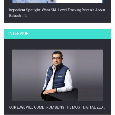
Ingredient Spotlight: What SKU Level Tracking Reveals About
Bakuchiol's…
INTERVIURI
Producatorii si comerciantii care nu se supun noilor
reglementari…
OUR EDGE WILL COME FROM BEING THE MOST DIGITALIZED…