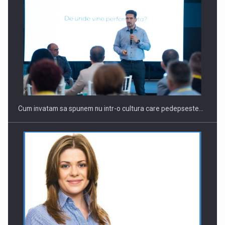
Webinar - Business Evolution-RETHINK STRATEGY-Finantare
Investitii Digitalizare
Cum invatam sa spunem nu intr-o cultura care pedepseste…