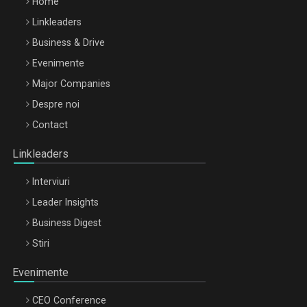
Home
Linkleaders
Business & Drive
Evenimente
Major Companies
Be Inspired. Make it Happen!, ARTEMIS LETO, ORADEA, 8
Despre noi
Octombrie
Contact
Oradea – 8 Oct 2026
Linkleaders
Interviuri
Leader Insights
Business Digest
Stiri
Evenimente
CEO Conference