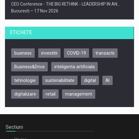
CEO Conference - THE BIG RETHINK - LEADERSHIP IN AN…
Bucuresti – 17 Nov 2026
ETICHETE
business
investitii
COVID-19
tranzactii
Business&Drive
inteligenta artificiala
tehnologie
sustenabilitate
digital
AI
digitalizare
retail
management
Be Inspired. Make it Happen!, CLUJ, 9 Decembrie
Cluj-Napoca – 9 Dec 2026
Sectiuni