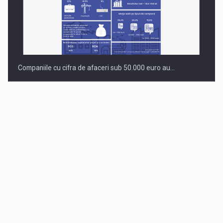
Companiile cu cifra de afaceri sub 50.000 euro au…
Dinu Bumbacea revine in PwC Romania ca Partener si…