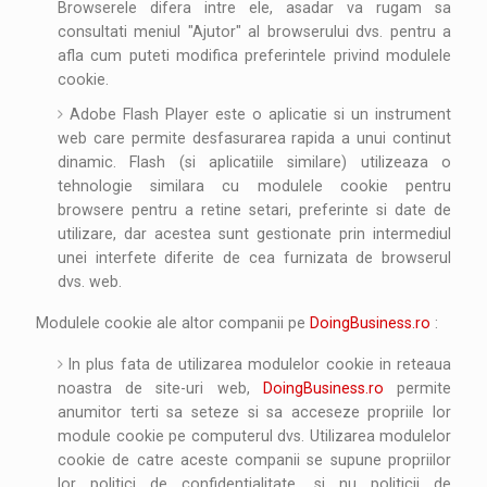
Browserele difera intre ele, asadar va rugam sa
consultati meniul "Ajutor" al browserului dvs. pentru a
afla cum puteti modifica preferintele privind modulele
cookie.
Adobe Flash Player este o aplicatie si un instrument
web care permite desfasurarea rapida a unui continut
dinamic. Flash (si aplicatiile similare) utilizeaza o
tehnologie similara cu modulele cookie pentru
browsere pentru a retine setari, preferinte si date de
utilizare, dar acestea sunt gestionate prin intermediul
unei interfete diferite de cea furnizata de browserul
dvs. web.
Modulele cookie ale altor companii pe
DoingBusiness.ro
:
In plus fata de utilizarea modulelor cookie in reteaua
noastra de site-uri web,
DoingBusiness.ro
permite
anumitor terti sa seteze si sa acceseze propriile lor
module cookie pe computerul dvs. Utilizarea modulelor
cookie de catre aceste companii se supune propriilor
lor politici de confidentialitate, si nu politicii de