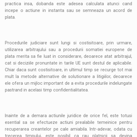
practica insa, dobanda este adesea calculata atunci cand
incepe o actiune in instanta sau se semneaza un acord de
plata.
Procedurile judiciare sunt lungi si costisitoare, prin urmare,
utilizarea arbitrajului sau a procedurii somatiei europene de
plata merita sa fie luat in considerare, deoarece atat arbitrajul,
cat si deciziile pronuntate in tarile UE sunt destul de aplicabile.
Chiar daca sunt costisitoare, in ultimul timp se recurge tot mai
mult la metode alternative de solutionare a litigiilor, deoarece
ele ofera un mijloc important de a evita procedurile indelungate
pastrand in acelasi timp confidentialitatea.
Inainte de a demara actiunile juridice de orice fel, este totusi
esential sa se efectueze actiuni prealabile temeinice pentru
recuperarea creantelor pe cale amiabila. Intr-adevar, odata cu
trecerea timpului, este posibil ca rau platnicii sa devina