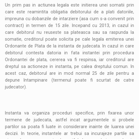
Un prim pas in actiunea legala este initierea unei somatii prin
care este reamintita obligatia debitorului de a plati datoriile,
impreuna cu dobanzile de intarziere (asa cum s-a convenit prin
contract) in termen de 15 zile. Incepand cu 2013, in cazul in
care debitorul nu reuseste sa plateasca sau sa raspunda la
somatie, creditorul poate solicita pe cale legala emiterea unei
Ordonante de Plata de la instanta de judecata. In cazul in care
debitorul contesta datoria in fata instantei prin procedura
Ordonantei de plata, cererea va fi respinsa, iar creditorul are
dreptul sa actioneze in instanta, pe calea dreptului comun. In
acest caz, debitorul are in mod normal 25 de zile pentru a
depune Intampinare (termenul poate fi scurtat de catre
judecator).
Instanta va organiza proceduri specifice, prin fixarea unor
termene de judecata, astfel incat argumentele si probele
partilor sa poata fi luate in considerare inainte de luarea unei
decizii. In teorie, instantele ar trebui sa incurajeze partile sa