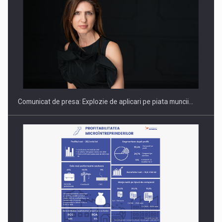
PUTTING ROMANIAN CORPORATE COMPANIES ON THE
INTERNATIONAL BUSINESS SCENE
Comunicat de presa: Explozie de aplicari pe piata muncii…