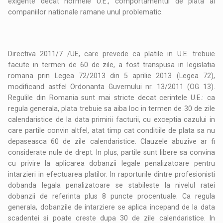
exigente decat normele U.E., comportamentul de plata al
companiilor nationale ramane unul problematic.
Directiva 2011/7 /UE, care prevede ca platile in U.E. trebuie
facute in termen de 60 de zile, a fost transpusa in legislatia
romana prin Legea 72/2013 din 5 aprilie 2013 (Legea 72),
modificand astfel Ordonanta Guvernului nr. 13/2011 (OG 13).
Regulile din Romania sunt mai stricte decat cerintele U.E.: ca
regula generala, plata trebuie sa aiba loc in termen de 30 de zile
calendaristice de la data primirii facturii, cu exceptia cazului in
care partile convin altfel, atat timp cat conditiile de plata sa nu
depaseasca 60 de zile calendaristice. Clauzele abuzive ar fi
considerate nule de drept. In plus, partile sunt libere sa convina
cu privire la aplicarea dobanzii legale penalizatoare pentru
intarzieri in efectuarea platilor. In raporturile dintre profesionisti
dobanda legala penalizatoare se stabileste la nivelul ratei
dobanzii de referinta plus 8 puncte procentuale. Ca regula
generala, dobanzile de intarziere se aplica incepand de la data
scadentei si poate creste dupa 30 de zile calendaristice. In