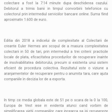
colectare a fost la 7:14 minute dupa deschiderea cazului.
Debitorul a trimis banii in timpul convorbirii telefonice cu
colectorul prin intermediul serviciilor bancare online. Suma fiind
aproximativ 1.600 de euro.
Editia din 2018 a indicelui de complexitate al Colectarii de
creante Euler Hermes are scopul de a masura complexitatea
colectarii in 50 de tari, prin intermediul a trei criterii: practicile
locale de plata, eficacitatea procedurilor de recuperare inainte
de insolvabilitatea debitorului, precum si existenta unui sistem
eficient de procedura colectiva. Rezultatul este o viziune a
aranjamentelor de recuperare pentru o anumita tara, care ajuta
companiile in decizia lor de a exporta.
In timp ce media globala este de 51 pe o scara de la 0 la 100,
Europa de Vest iese in evidenta atunci cand vorbim de
simplificarea vietii companiilor care incearca sa isi recupereze