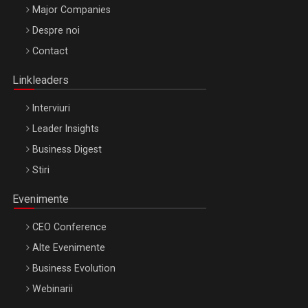
Major Companies
Be Inspired. Make it Happen!, ARTEMIS LETO, ORADEA, 8
Despre noi
Octombrie
Contact
Oradea – 8 Oct 2026
Linkleaders
Interviuri
Leader Insights
Business Digest
Stiri
Evenimente
CEO Conference
Alte Evenimente
Business Evolution
Webinarii