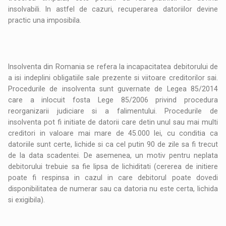
insolvabili. In astfel de cazuri, recuperarea datoriilor devine
practic una imposibila.
Insolventa din Romania se refera la incapacitatea debitorului de
a isi indeplini obligatiile sale prezente si viitoare creditorilor sai.
Procedurile de insolventa sunt guvernate de Legea 85/2014
care a inlocuit fosta Lege 85/2006 privind procedura
reorganizarii judiciare si a falimentului. Procedurile de
insolventa pot fi initiate de datorii care detin unul sau mai multi
creditori in valoare mai mare de 45.000 lei, cu conditia ca
datoriile sunt certe, lichide si ca cel putin 90 de zile sa fi trecut
de la data scadentei. De asemenea, un motiv pentru neplata
debitorului trebuie sa fie lipsa de lichiditati (cererea de initiere
poate fi respinsa in cazul in care debitorul poate dovedi
disponibilitatea de numerar sau ca datoria nu este certa, lichida
si exigibila).