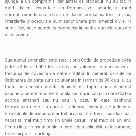
ajunga la un compromis, dar astfel de proceduri nu au loc in
mod eficient. Instantele din Romania vor acorda, in mod
normal, remedii sub forma de daune compensatorii. In plus,
intarzierile procedurale sunt sanctionate prin amenzi civile, in
sume fixe, si se acorda si compensatii pentru daunele cauzate
de intarziere.
Cuantumul amenzilor este stabilit prin Codul de procedura civila
(intre 50 lei si 1.000 lei), in timp ce valoarea compensatiei ar
trebui sa fie dovedita de catre creditor. In general, cererile de
Ordonanta de plata sunt solutionate in termen de 90 de zile, cu
toate ca aceasta durata depinde de faptul daca debitorul
depune o cerere reconventionala sau nu, in cazul in care Curtea
acorda amanari sau nu sau in cazul in care debitorul
formuleaza cerere in anulare la decizia instantei de judecata.
Procedurile de executare ar trebui sa ia intre trei si sase luni, dar
necesita mai mult timp (in unele cazuri, mai mult de un an).
Pentru litigii transnationale in care legea aplicabila este romana,
termenii pot fi mai lungi.