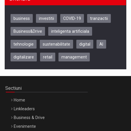
business
investitii
COVID-19
tranzactii
Business&Drive
inteligenta artificiala
tehnologie
sustenabilitate
digital
AI
digitalizare
retail
management
Be Inspired. Make it Happen!, CLUJ, 9 Decembrie
Cluj-Napoca – 9 Dec 2026
Sectiuni
Home
Linkleaders
Business & Drive
Evenimente