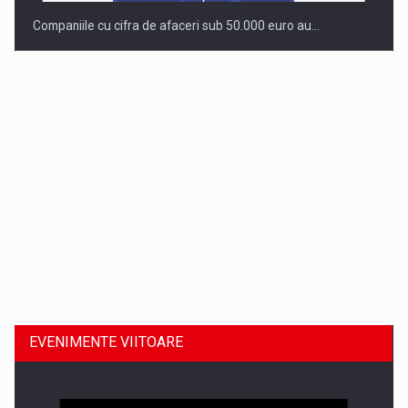
Companiile cu cifra de afaceri sub 50.000 euro au…
Dinu Bumbacea revine in PwC Romania ca Partener si…
EVENIMENTE VIITOARE