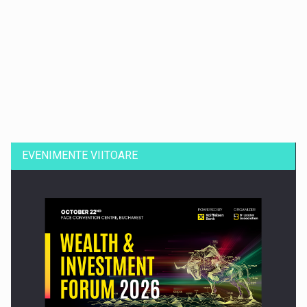
Dinu Bumbacea revine in PwC Romania ca Partener si…
EVENIMENTE VIITOARE
Comunicat de presa: Joburile part-time reincep sa intre pe…