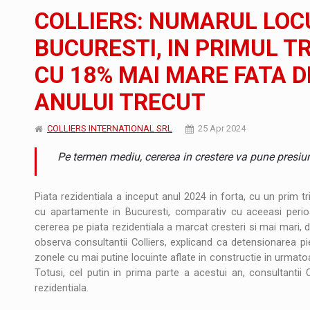
Noul Mercedes-Benz VLE este acum disponib
STIRI
COLLIERS: NUMARUL LOC
JAECOO 5 SHS-H a ajuns in Romania
STIRI
BUCURESTI, IN PRIMUL TR
CU 18% MAI MARE FATA D
Proteinmaxxing and the Future of Protein
ARTICOLE
ANULUI TRECUT
COLLIERS INTERNATIONAL SRL
25 Apr 2024
Pe termen mediu, cererea in crestere va pune presiun
Piata rezidentiala a inceput anul 2024 in forta, cu un prim t
cu apartamente in Bucuresti, comparativ cu aceeasi perioada 
cererea pe piata rezidentiala a marcat cresteri si mai mari, 
observa consultantii Colliers, explicand ca detensionarea pi
zonele cu mai putine locuinte aflate in constructie in urmatoa
Totusi, cel putin in prima parte a acestui an, consultantii C
rezidentiala.