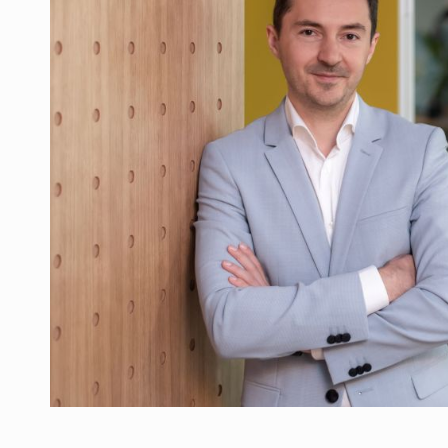
Producatorii si comerciantii care nu se sup
ARTICOLE
LEADERSHIP IN MISCARE
INTERVIURI
CU BATERIILE PERMANENT INCARCATE
INTERVIURI
PUTTING ROMANIAN CORPORATE COMPANI
INTERVIURI
OUR EDGE WILL COME FROM BEING THE M
INTERVIURI
COFFEE IS OUR LOVE LANGUAGE
INTERVIURI
Hard Enduro Piatra Craiului 2026, fueled by
STIRI
Fondul de investitii BoldMind si echipa de 
STIRI
RANGE ROVER DEZVALUIE AL CINCILEA ME
STIRI