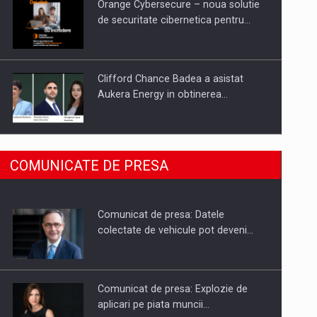
Orange Cybersecure – noua solutie
de securitate cibernetica pentru…
Clifford Chance Badea a asistat
Aukera Energy in obtinerea…
SAPTE PERSONALITATI DIN MEDIUL
COMUNICATE DE PRESA
DE AFACERI, ACADEMIC SI
INSTITUTIONAL…
Comunicat de presa: Datele
Hard Enduro Piatra Craiului 2026,
colectate de vehicule pot deveni…
fueled by benzinariile RO…
Comunicat de presa: Explozie de
aplicari pe piata muncii…