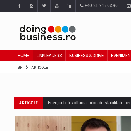
+40-21-317.03.90
HOME
LINKLEADERS
BUSINESS & DRIVE
EVENIMEN
ARTICOLE
Energia fotovoltaica, pilon de stabilitate pe
ARTICOLE
Cum invatam sa spunem nu intr-o cultura c
ARTICOLE
Ingredient Spotlight: What SKU Level Track
ARTICOLE