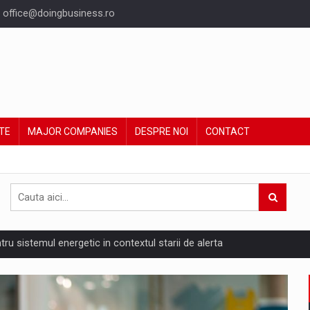
office@doingbusiness.ro
TE
MAJOR COMPANIES
DESPRE NOI
CONTACT
ntru sistemul energetic in contextul starii de alerta
are pedepseste granitele?
ing Reveals About Bakuchiol's Evolution