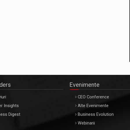
aders
Evenimente
iuri
CEO Conference
r Insights
Alte Evenimente
ess Digest
Business Evolution
Webinarii