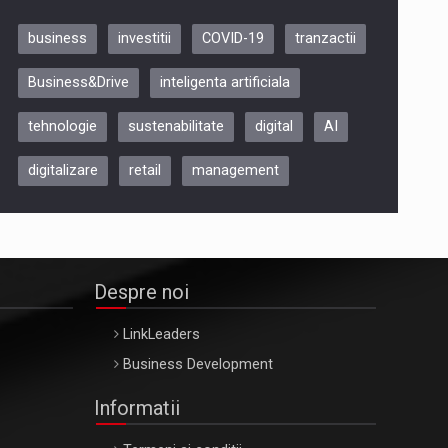
business
investitii
COVID-19
tranzactii
Be Inspired. Make it Happen!,
Business&Drive
inteligenta artificiala
ARTEMIS LETO, ORADEA, 8
Octombrie
tehnologie
sustenabilitate
digital
AI
Oradea – 8 Oct 2026
digitalizare
retail
management
Despre noi
LinkLeaders
Business Development
Informatii