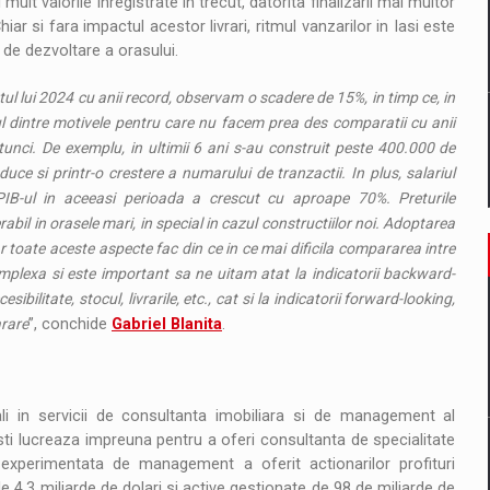
mult valorile inregistrate in trecut, datorita finalizarii mai multor
r si fara impactul acestor livrari, ritmul vanzarilor in Iasi este
i de dezvoltare a orasului.
l lui 2024 cu anii record, observam o scadere de 15%, in timp ce, in
dintre motivele pentru care nu facem prea des comparatii cu anii
nci. De exemplu, in ultimii 6 ani s-au construit peste 400.000 de
duce si printr-o crestere a numarului de tranzactii. In plus, salariul
 PIB-ul in aceeasi perioada a crescut cu aproape 70%. Preturile
l in orasele mari, in special in cazul constructiilor noi. Adoptarea
ar toate aceste aspecte fac din ce in ce mai dificila compararea intre
omplexa si este important sa ne uitam atat la indicatorii backward-
ibilitate, stocul, livrarile, etc., cat si la indicatorii forward-looking,
arare
”, conchide
Gabriel Blanita
.
ali in servicii de consultanta imobiliara si de management al
alisti lucreaza impreuna pentru a oferi consultanta de specialitate
experimentata de management a oferit actionarilor profituri
e 4,3 miliarde de dolari si active gestionate de 98 de miliarde de