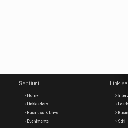
Sectiuni
Linkle
Home
Interv
Linkleaders
Leade
Business & Drive
Busin
Evenimente
Stiri