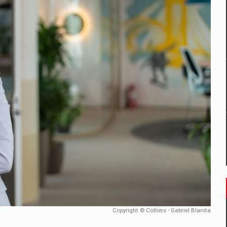
un noilor reglementari UE privind ambalajele pot risca retragerea prod
ES ON THE INTERNATIONAL BUSINESS SCENE
OST DIGITALIZED WHOLESALER IN ROMANIA
 benzinariile RO concept OSCAR – peste 500 de participanti
management a Pall-Ex, liderul pietei de transport paletizat din Romani
MBRU AL FAMILIEI: RANGE ROVER GT
Copyright © Colliers - Gabriel Blanita