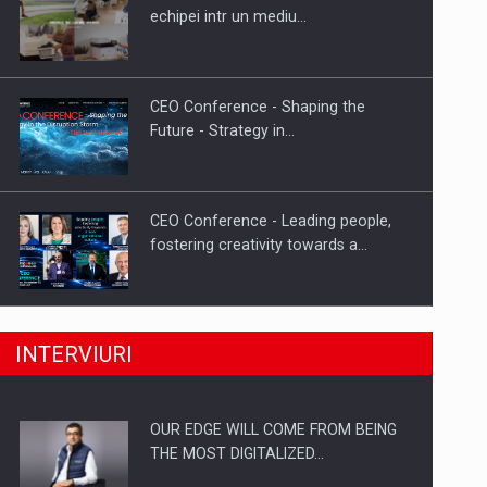
Proteinmaxxing and the Future of
echipei intr un mediu…
Protein Demand
CEO Conference - Shaping the
Future - Strategy in…
CEO Conference - Leading people,
fostering creativity towards a…
CEO Conference - Shaping The
INTERVIURI
Future - Technology and…
OUR EDGE WILL COME FROM BEING
Webinar - Business Evolution-
THE MOST DIGITALIZED…
RETHINK STRATEGY-Finantare