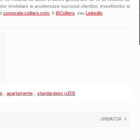
lor imobiliare si accelereaza succesul clientilor, investitorilor si
ti
corporate.colliers.com
, X
@Colliers
sau
LinkedIn
.
ii
,
apartamente
,
standardelor nZEB
URMATOR