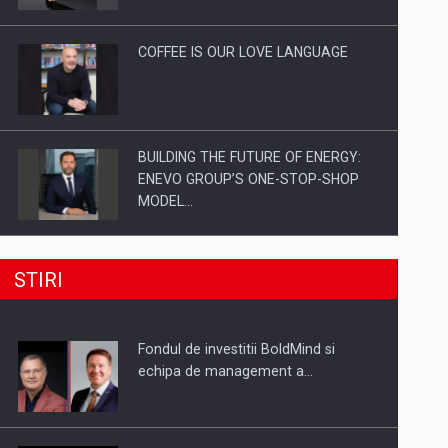
Investitii Digitalizare
COFFEE IS OUR LOVE LANGUAGE
BUILDING THE FUTURE OF ENERGY:
ENEVO GROUP’S ONE-STOP-SHOP
MODEL…
ROOTED IN ROMANIA, BUILT TO
STIRI
DELIVER TECHNOLOGY FOR THE…
Fondul de investitii BoldMind si
PUTTING ROMANIAN CORPORATE
echipa de management a…
COMPANIES ON THE INTERNATIONAL
BUSINESS SCENE