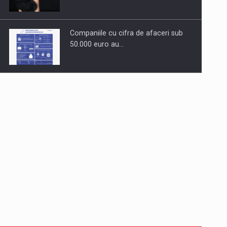
Companiile cu cifra de afaceri sub
50.000 euro au…
Dinu Bumbacea revine in PwC
Romania ca Partener si…
Comunicat de presa: Joburile part-
time reincep sa intre pe…