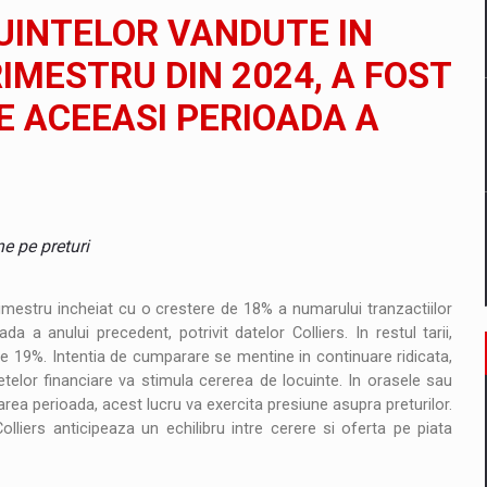
il pentru comanda intr-o gama extinsa de variante atragatoare
UINTELOR VANDUTE IN
IMESTRU DIN 2024, A FOST
E ACEEASI PERIOADA A
 Demand
e pe preturi
rimestru incheiat cu o crestere de 18% a numarului tranzactiilor
a anului precedent, potrivit datelor Colliers. In restul tarii,
de 19%. Intentia de cumparare se mentine in continuare ridicata,
etelor financiare va stimula cererea de locuinte. In orasele sau
rea perioada, acest lucru va exercita presiune asupra preturilor.
olliers anticipeaza un echilibru intre cerere si oferta pe piata