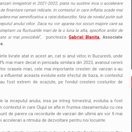
anzari inregistrat in 2021-2022, piata nu sustine inca o accelerare
 de finantare raman ridicate. In contextul in care inflatia scade mai
adere mai semnificativa a ratei dobanzilor, fata de nivelul putin sub
nceputul anului viitor. Daca nu vor aparea noi socuri majore care sa
ptam ca fluctuatiile mari de la o luna la alta, specifice anilor de
te si mai previzibile
“, puncteaza
Gabriel Blanita
, Associate
a.
livrate atat in acest an, cat si anul viitor, in Bucuresti, unde
 18% mai mare decat in perioada similara din 2023, avansul cererii
tre orasele mari, cele mai importante cresteri de vanzari s-au
e a influentat aceasta evolutie este efectul de baza, in contextul
 au fost extrem de scazute, pe fondul cresterii costurilor de
e la inceputul anului, insa pe intreg trimestrul, evolutia a fost
n contextul in care Clujul se afla in fruntea clasamentului cu cea
unt de parere ca recordurile de vanzari din ultimii ani vor fi mai
i accelerari a ritmului de dezvoltare pentru noi locuinte.