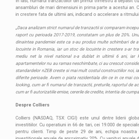
In Iasi, numarul tranzactiilor din primul trimestru a depasit cu 
ansambluri de mari dimensiuni in prima parte a acestui an. Chia
in crestere fata de ultimii ani, indicand o accelerare a ritmulu
„
Daca analizam strict numarul de tranzactii si comparam inceputu
raport cu perioada 2017-2019, constatam un plus de 20%. Unul 
dinaintea pandemiei este ca s-au produs multe schimbari de atu
locuinte in Romania, iar un stoc de locuinte in crestere s-ar tra
mediu net la nivel national s-a dublat in ultimii 6 ani, iar
apartamentelor nu au ramas neschimbate, ci au crescut considerabi
standardelor nZEB creste si mai mult costul constructiilor noi, i
diferite perioade. Avem o piata rezidentiala din ce in ce mai c
looking, cum ar fi numarul de tranzactii, preturile, raportul de acces
cum ar fi autorizatiile emise, cererile de credite, intentia de cump
Despre Colliers
Colliers (NASDAQ, TSX: CIGI) este unul dintre liderii glob
investitiilor. Cu operatiuni in 66 de tari, cei 19.000 de speci
pentru clienti. Timp de peste 29 de ani, echipa noastra 
investitionale anuale de aproximativ 20%. Cu venituri anuale d