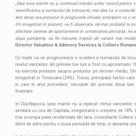
„
Desi luna martie nu a continuat trendul anilor record pentru v
semnificativa a numarului de tranzactii, mai ales ca si costurile
lent decat era prevazut in prognozele oficiale, anticipam ca o sc
6% inregistrat in prezent, va fi observata cel mai probabil la i
afecteze cererea de apartamente in urmatoarea perioada, ne aste
dupa pandemie, sa fie inlocuite treptat de variatii mai modera
Director Valuation & Advisory Services la Colliers Romani
Cu toate ca se prognozeaza o scadere a numarului de locuinte 
nivelul vanzarilor din primele trei luni a fost cu aproximativ
va exercita presiune asupra preturilor pe termen mediu. Din
inregistrat in Timisoara (24%). Totusi, principalul factor car
in care in anul precedent, vanzarile din primele doua luni
finantare.
In Cluj-Napoca, luna martie nu a replicat ritmul vanzarilor d
similara cu cea din Capitala, inregistrand o crestere de 18%. I
mai scumpa piata rezidentiala din tara, consultantii Colliers s
dificil de atins pentru o buna perioada de timp, in absenta une