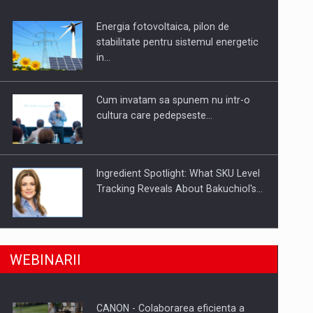
Energia fotovoltaica, pilon de
uselor din piata
stabilitate pentru sistemul energetic
in…
Cum invatam sa spunem nu intr-o
cultura care pedepseste…
Ingredient Spotlight: What SKU Level
Tracking Reveals About Bakuchiol's…
Producatorii si comerciantii care nu
a, preiau compania intr-o tranzactie de peste 25…
WEBINARII
se supun noilor reglementari…
CANON - Colaborarea eficienta a