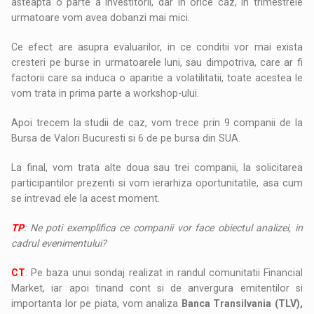
asteapta o parte a investitorii, dar in orice caz, in trimestrele
urmatoare vom avea dobanzi mai mici.
Ce efect are asupra evaluarilor, in ce conditii vor mai exista
cresteri pe burse in urmatoarele luni, sau dimpotriva, care ar fi
factorii care sa induca o aparitie a volatilitatii, toate acestea le
vom trata in prima parte a workshop-ului.
Apoi trecem la studii de caz, vom trece prin 9 companii de la
Bursa de Valori Bucuresti si 6 de pe bursa din SUA.
La final, vom trata alte doua sau trei companii, la solicitarea
participantilor prezenti si vom ierarhiza oportunitatile, asa cum
se intrevad ele la acest moment.
TP
: Ne poti exemplifica ce companii vor face obiectul analizei, in
cadrul evenimentului?
CT
: Pe baza unui sondaj realizat in randul comunitatii Financial
Market, iar apoi tinand cont si de anvergura emitentilor si
importanta lor pe piata, vom analiza
Banca Transilvania (TLV),