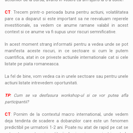
CT
: Trecem printr-o perioada buna pentru actiuni, volatilitatea
pare ca a disparut si este important sa ne reevaluam reperele
investitionale, sa vedem ce anume ramane valabil in acest
context si ce anume va fi supus unor riscuri semnificative.
In acest moment strang informatii pentru a vedea unde se pot
manifesta aceste riscuri, in ce sectoare si cum le putem
cuantifica, atat in ce priveste actiunile internationale cat si cele
listate pe piata romaneasca.
La fel de bine, vom vedea ca in unele sectoare sau pentru unele
actiuni listate intrevedem oportunitati.
TP
: Cum se va desfasura workshop-ul si ce vor putea afla
participantii?
CT
: Pornim de la contextul macro international, unde vedem
deja tendinta de scadere a dobanzilor care este un fenomen
predictibil pe urmatorii 1-2 ani. Poate nu atat de rapid pe cat se