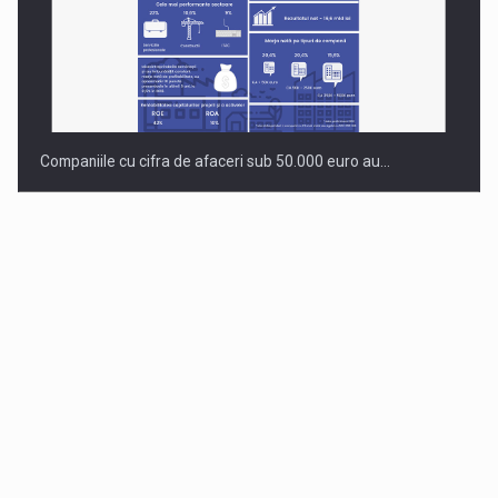
Companiile cu cifra de afaceri sub 50.000 euro au…
Dinu Bumbacea revine in PwC Romania ca Partener si…