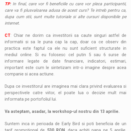
TP
: In final, care vor fi beneficiile cu care vor pleca participantii,
care va fi plusvaloarea adusa de acest curs? Te intreb pentru ca,
dupa cum stii, sunt multe tutoriale si alte cursuri disponibile pe
internet.
CT
: Chiar ne dorim ca investitorii sa caute singuri astfel de
informatii si sa le puna cap la cap, doar ca ce observ din
practica este faptul ca ele nu sunt suficient structurate in
mediul online. Si eu folosesc cel putin 5 sau 6 surse de
informare legate de date financiare, indicatori, estimari,
important este cum le sintetizam intr-o imagine despre acea
companie si acea actiune.
Dupa ce investitorul are imaginea mai clara privind evaluarea si
perspectivele catre viitor, el poate lua o decizie mult mai
informata pe portofoliul lui.
Va asteptam, asadar, la workshop-ul nostru din 13 aprilie.
Suntem inca in perioada de Early Bird si poti beneficia de un
tarif promotional de
530 RON
, daca achiti pana pe 5 aprilie,