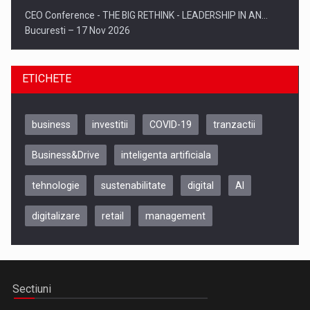
CEO Conference - THE BIG RETHINK - LEADERSHIP IN AN…
Bucuresti – 17 Nov 2026
ETICHETE
business
investitii
COVID-19
tranzactii
Business&Drive
inteligenta artificiala
tehnologie
sustenabilitate
digital
AI
digitalizare
retail
management
Be Inspired. Make it Happen!, CLUJ, 9 Decembrie
Cluj-Napoca – 9 Dec 2026
Sectiuni