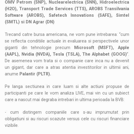
OMV Petrom (SNP), Nuclearelectrica (SNN), Hidroelectrica
(H2O), Transport Trade Services (TTS), AROBS Transilvania
Software (AROBS), Safetech Innovations (SAFE), Simtel
(SMTL) si DN Agrar (DN)
Trecand catre bursa americana, ne vom pune intrebarea: “cum
se reflecta conditiile actuale in evaluarea si perspectivele unor
giganti din tehnologie precum
Microsoft (MSFT), Apple
(AAPL), Nvidia (NVDA), Tesla (TSLA), The Alphabet (GOOG)
”.
De asemenea vom trata si o companie care inca nu a devenit
un gigant, dar care a atras atentia investitorilor in ultimii ani,
anume
Palantir (PLTR).
Pe langa sectiunea in care luam si alte actiuni propuse de
participanti pe care le vom analiza LIVE, mai vin cu un subiect
care a nascut mai degraba intrebari in ultima perioada la BVB:
- cum distingem companiile care s-au imprumutat prin
obligatiuni si au riscuri scazute versus cele cu riscuri financiare
vizibile.