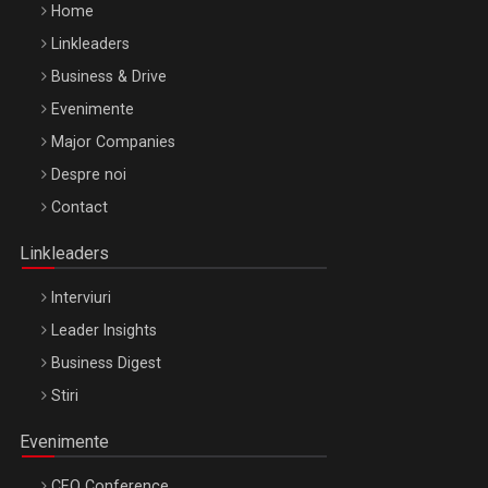
Home
Linkleaders
Business & Drive
Evenimente
Major Companies
Be Inspired. Make it Happen!, ARTEMIS LETO, ORADEA, 8
Despre noi
Octombrie
Contact
Oradea – 8 Oct 2026
Linkleaders
Interviuri
Leader Insights
Business Digest
Stiri
Evenimente
CEO Conference