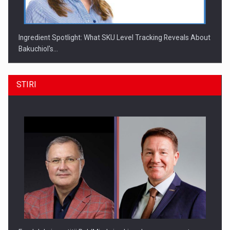
Ingredient Spotlight: What SKU Level Tracking Reveals About
Bakuchiol's…
STIRI
Producatorii si comerciantii care nu se supun noilor
reglementari…