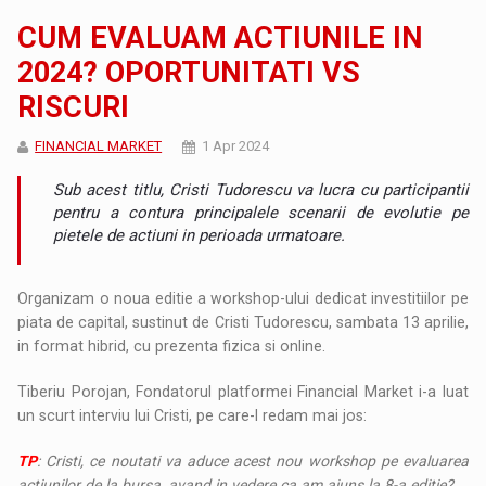
CUM EVALUAM ACTIUNILE IN
2024? OPORTUNITATI VS
RISCURI
FINANCIAL MARKET
1 Apr 2024
Sub acest titlu, Cristi Tudorescu va lucra cu participantii
pentru a contura principalele scenarii de evolutie pe
pietele de actiuni in perioada urmatoare.
Organizam o noua editie a workshop-ului dedicat investitiilor pe
piata de capital, sustinut de Cristi Tudorescu, sambata 13 aprilie,
in format hibrid, cu prezenta fizica si online.
Tiberiu Porojan, Fondatorul platformei Financial Market i-a luat
un scurt interviu lui Cristi, pe care-l redam mai jos:
TP
: Cristi, ce noutati va aduce acest nou workshop pe evaluarea
actiunilor de la bursa, avand in vedere ca am ajuns la 8-a editie?