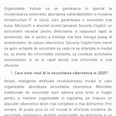
Organizatiile trebuie sa se gandeasca in special la
modernizarea sistemelor, abordarea vulnerabilitatilor si mutarea
infrastructurii IT in cloud, care garanteaza o securitate mai
buna. Microsoft a anuntat recent lansarea Security Copilot, un
instrument necesar pentru detectarea si raspunsul rapid la
amenintari, dar si pentru a intelege mai bine intregul peisaj al
amenintarilor de natura cibernetica. Security Copilot este menit
sa ajute echipele de securitate sa vada ce se intampla in mediul
lor, sa invete din informatiile existente, sa coreleze activitatea
amenintarilor si sa ia rapid decizii mai informate si mai
eficiente.
Care este rolul AI in securitatea cibernetica in 2023?
Astazi, inteligenta artificiala revolutioneaza modul in care
organizatiile abordeaza securitatea cibernetica. Metodele
traditionale de securitate sunt adesea prea lente si fragile
pentru a mentine organizatiile in siguranta, pe masura ce
atacurile cibernetice devin mai complexe si mai distructive. Prin
urmare, AI poate juca un rol crucial in eforturile moderne de
securitate cibernetica, ajutand organizatiile sa detecteze si sa