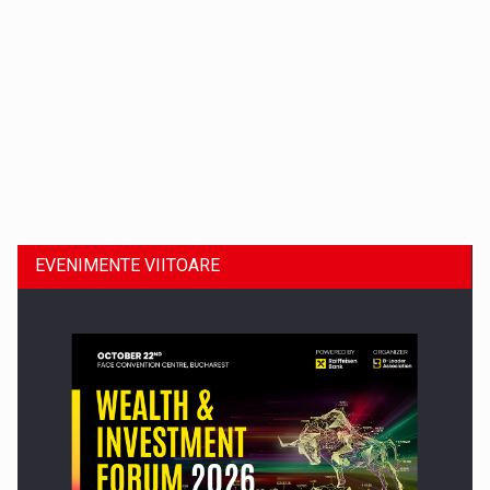
Dinu Bumbacea revine in PwC Romania ca Partener si…
EVENIMENTE VIITOARE
Comunicat de presa: Joburile part-time reincep sa intre pe…