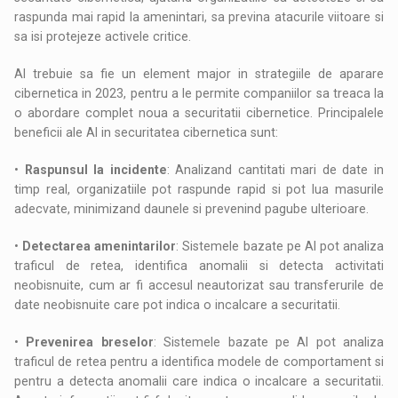
raspunda mai rapid la amenintari, sa previna atacurile viitoare si
sa isi protejeze activele critice.
AI trebuie sa fie un element major in strategiile de aparare
cibernetica in 2023, pentru a le permite companiilor sa treaca la
o abordare complet noua a securitatii cibernetice. Principalele
beneficii ale AI in securitatea cibernetica sunt:
•
Raspunsul la incidente
: Analizand cantitati mari de date in
timp real, organizatiile pot raspunde rapid si pot lua masurile
adecvate, minimizand daunele si prevenind pagube ulterioare.
•
Detectarea amenintarilor
: Sistemele bazate pe AI pot analiza
traficul de retea, identifica anomalii si detecta activitati
neobisnuite, cum ar fi accesul neautorizat sau transferurile de
date neobisnuite care pot indica o incalcare a securitatii.
•
Prevenirea breselor
: Sistemele bazate pe AI pot analiza
traficul de retea pentru a identifica modele de comportament si
pentru a detecta anomalii care indica o incalcare a securitatii.