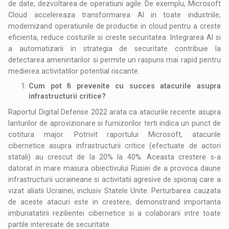
de date, dezvoltarea de operatiuni agile. De exemplu, Microsoft
Cloud accelereaza transformarea AI in toate industriile,
modernizand operatiunile de productie in cloud pentru a creste
eficienta, reduce costurile si creste securitatea. Integrarea AI si
a automatizarii in strategia de securitate contribuie la
detectarea amenintarilor si permite un raspuns mai rapid pentru
medierea activitatilor potential riscante.
Cum pot fi prevenite cu succes atacurile asupra
infrastructurii critice?
Raportul Digital Defense 2022 arata ca atacurile recente asupra
lanturilor de aprovizionare si furnizorilor terti indica un punct de
cotitura major. Potrivit raportului Microsoft, atacurile
cibernetice asupra infrastructurii critice (efectuate de actori
statali) au crescut de la 20% la 40%. Aceasta crestere s-a
datorat in mare masura obiectivului Rusiei de a provoca daune
infrastructurii ucraineane si activitatii agresive de spionaj care a
vizat aliatii Ucrainei, inclusiv Statele Unite. Perturbarea cauzata
de aceste atacuri este in crestere, demonstrand importanta
imbunatatirii rezilientei cibernetice si a colaborarii intre toate
partile interesate de securitate.