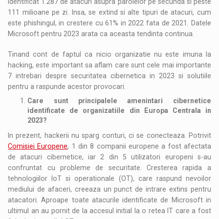
identificat 1.287 de atacuri asupra parolelor pe secunda si peste
111 milioane pe zi. Insa, se extind si alte tipuri de atacuri, cum
este phishingul, in crestere cu 61% in 2022 fata de 2021. Datele
Microsoft pentru 2023 arata ca aceasta tendinta continua.
Tinand cont de faptul ca nicio organizatie nu este imuna la
hacking, este important sa aflam care sunt cele mai importante
7 intrebari despre securitatea cibernetica in 2023 si solutiile
pentru a raspunde acestor provocari.
Care sunt principalele amenintari cibernetice
identificate de organizatiile din Europa Centrala in
2023?
In prezent, hackerii nu sparg conturi, ci se conecteaza. Potrivit
Comisiei Europene
, 1 din 8 companii europene a fost afectata
de atacuri cibernetice, iar 2 din 5 utilizatori europeni s-au
confruntat cu probleme de securitate. Cresterea rapida a
tehnologiilor IoT si operationale (OT), care raspund nevoilor
mediului de afaceri, creeaza un punct de intrare extins pentru
atacatori. Aproape toate atacurile identificate de Microsoft in
ultimul an au pornit de la accesul initial la o retea IT care a fost