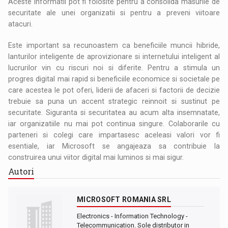
Aceste informatii pot fi folosite pentru a consolida masurile de
securitate ale unei organizatii si pentru a preveni viitoare
atacuri.
Este important sa recunoastem ca beneficiile muncii hibride,
lanturilor inteligente de aprovizionare si internetului inteligent al
lucrurilor vin cu riscuri noi si diferite. Pentru a stimula un
progres digital mai rapid si beneficiile economice si societale pe
care acestea le pot oferi, liderii de afaceri si factorii de decizie
trebuie sa puna un accent strategic reinnoit si sustinut pe
securitate. Siguranta si securitatea au acum alta insemnatate,
iar organizatiile nu mai pot continua singure. Colaborarile cu
parteneri si colegi care impartasesc aceleasi valori vor fi
esentiale, iar Microsoft se angajeaza sa contribuie la
construirea unui viitor digital mai luminos si mai sigur.
Autori
MICROSOFT ROMANIA SRL
Electronics - Information Technology -
Telecommunication. Sole distributor in