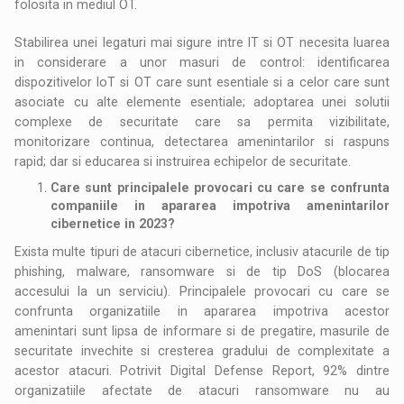
folosita in mediul OT.
Stabilirea unei legaturi mai sigure intre IT si OT necesita luarea
in considerare a unor masuri de control: identificarea
dispozitivelor IoT si OT care sunt esentiale si a celor care sunt
asociate cu alte elemente esentiale; adoptarea unei solutii
complexe de securitate care sa permita vizibilitate,
monitorizare continua, detectarea amenintarilor si raspuns
rapid; dar si educarea si instruirea echipelor de securitate.
Care sunt principalele provocari cu care se confrunta
companiile in apararea impotriva amenintarilor
cibernetice in 2023?
Exista multe tipuri de atacuri cibernetice, inclusiv atacurile de tip
phishing, malware, ransomware si de tip DoS (blocarea
accesului la un serviciu). Principalele provocari cu care se
confrunta organizatiile in apararea impotriva acestor
amenintari sunt lipsa de informare si de pregatire, masurile de
securitate invechite si cresterea gradului de complexitate a
acestor atacuri. Potrivit Digital Defense Report, 92% dintre
organizatiile afectate de atacuri ransomware nu au