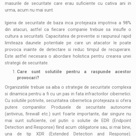
masurile de securitate care erau suficiente cu cativa ani in
urma, acum nu mai sunt.
Igiena de securitate de baza inca protejeaza impotriva a 98%
din atacuri, astfel ca fiecare companie trebuie sa insufle o
cultura a securitatii. Capacitatea de preventie si raspunsul rapid
limiteaza daunele potentiale pe care un atacator le poate
provoca inainte de detectare si reduc timpul de recuperare.
Este astfel necesara o abordare holistica pentru crearea unei
strategii de securitate.
Care sunt solutiile pentru a raspunde acestor
provocari?
Organizatiile trebuie sa aiba o strategie de securitate complexa
si dinamica pentru a fi cu un pas in fata infractorilor cibernetici.
Cu solutiile potrivite, securitatea cibernetica protejeaza si ofera
putere companiilor. Produsele de securitate autonome
(antivirus, firewall etc.) sunt foarte importante, dar singure nu
mai sunt suficiente, cel putin o solutie de EDR (Endpoint
Detection and Response) fiind acum obligatorie sau, si mai bine,
una de tip XDR (Extended Detection and Response).