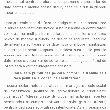
implementat controale eficiente de prevenire a pierderilor de
date pentru a atenua aceste riscuri, ceea ce a dus la pierderi
importante de date.
Lipsa protectiei inca din faza de design este o alta amenintare
la adresa securitatii cibernetice. Asta inseamna ca dezvoltatorii
vor lucra mai mult pentru modelarea amenintarilor si vor avea
nevoie de modele si principii de design de securitate. Esecurile
de integritate software si de date, lipsa unei bune monitorizari
si a pregatirii pentru raspuns la incident sunt si ele posibile
amenintari care trebuie abordate. Acestea apar atunci cand
date critice si actualizari de software sunt adaugate in fluxul de
livrare, fara a verifica integritatea acestora.
Care este primul pas pe care companiile trebuie sa-l
faca pentru a-si consolida securitatea?
Impactul noilor metode de atac mult mai agresive este scalat
de maturizarea „lanturilor de aprovizionare a criminalitatii
cibernetice”. Adesea create de grupari infractionale, acestea
permit oricui sa cumpere software si servicii gata de utilizare,
pentru a desfasura activitati rau intentionate. Asta inseamna ca