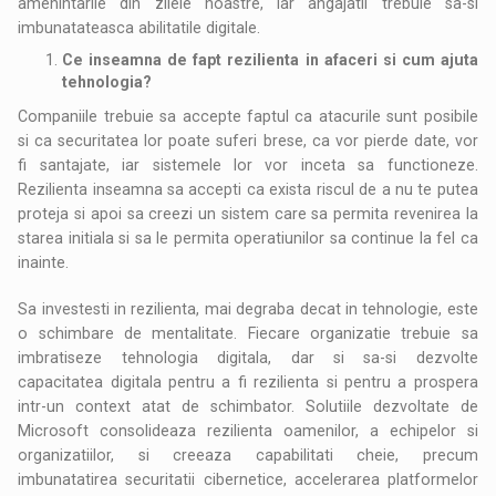
amenintarile din zilele noastre, iar angajatii trebuie sa-si
imbunatateasca abilitatile digitale.
Ce inseamna de fapt rezilienta in afaceri si cum ajuta
tehnologia?
Companiile trebuie sa accepte faptul ca atacurile sunt posibile
si ca securitatea lor poate suferi brese, ca vor pierde date, vor
fi santajate, iar sistemele lor vor inceta sa functioneze.
Rezilienta inseamna sa accepti ca exista riscul de a nu te putea
proteja si apoi sa creezi un sistem care sa permita revenirea la
starea initiala si sa le permita operatiunilor sa continue la fel ca
inainte.
Sa investesti in rezilienta, mai degraba decat in tehnologie, este
o schimbare de mentalitate. Fiecare organizatie trebuie sa
imbratiseze tehnologia digitala, dar si sa-si dezvolte
capacitatea digitala pentru a fi rezilienta si pentru a prospera
intr-un context atat de schimbator. Solutiile dezvoltate de
Microsoft consolideaza rezilienta oamenilor, a echipelor si
organizatiilor, si creeaza capabilitati cheie, precum
imbunatatirea securitatii cibernetice, accelerarea platformelor