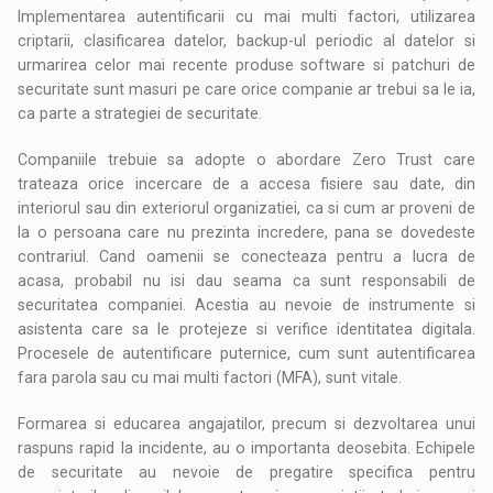
Implementarea autentificarii cu mai multi factori, utilizarea
criptarii, clasificarea datelor, backup-ul periodic al datelor si
urmarirea celor mai recente produse software si patchuri de
securitate sunt masuri pe care orice companie ar trebui sa le ia,
ca parte a strategiei de securitate.
Companiile trebuie sa adopte o abordare Zero Trust care
trateaza orice incercare de a accesa fisiere sau date, din
interiorul sau din exteriorul organizatiei, ca si cum ar proveni de
la o persoana care nu prezinta incredere, pana se dovedeste
contrariul. Cand oamenii se conecteaza pentru a lucra de
acasa, probabil nu isi dau seama ca sunt responsabili de
securitatea companiei. Acestia au nevoie de instrumente si
asistenta care sa le protejeze si verifice identitatea digitala.
Procesele de autentificare puternice, cum sunt autentificarea
fara parola sau cu mai multi factori (MFA), sunt vitale.
Formarea si educarea angajatilor, precum si dezvoltarea unui
raspuns rapid la incidente, au o importanta deosebita. Echipele
de securitate au nevoie de pregatire specifica pentru