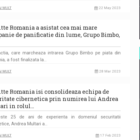
AI MULT
22 May 2023
itte Romania a asistat cea mai mare
anie de panificatie din lume, Grupo Bimbo,
ctia, care marcheaza intrarea Grupo Bimbo pe piata din
a, a fost finalizata la…
AI MULT
28 Mar 2023
itte Romania isi consolideaza echipa de
ritate cibernetica prin numirea lui Andrea
ari in rolul…
ste 25 de ani de experienta in domeniul securitatii
etice, Andrea Multari a…
AI MULT
17 Feb 2023