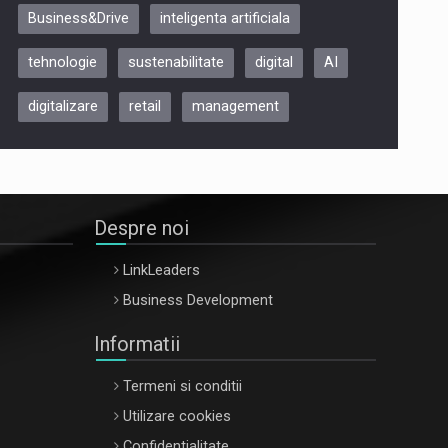
Business&Drive
inteligenta artificiala
ARTEMIS LETO, ORADEA, 8
Octombrie
tehnologie
sustenabilitate
digital
AI
Oradea – 8 Oct 2026
digitalizare
retail
management
Despre noi
LinkLeaders
Business Development
Informatii
Termeni si conditii
Utilizare cookies
Confidentialitate