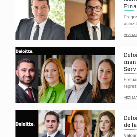
Fina
Dragos
achizit
VEZI M
Delo
mana
Serv
Prelua
reprez
VEZI M
Delo
de l
Valoar