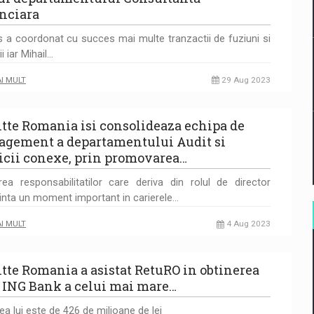
nciara
 a coordonat cu succes mai multe tranzactii de fuziuni si
ii iar Mihail…
AI MULT
29 Aug 2023
itte Romania isi consolideaza echipa de
gement a departamentului Audit si
icii conexe, prin promovarea…
rea responsabilitatilor care deriva din rolul de director
inta un moment important in carierele…
AI MULT
4 Aug 2023
itte Romania a asistat RetuRO in obtinerea
a ING Bank a celui mai mare…
ea lui este de 426 de milioane de lei