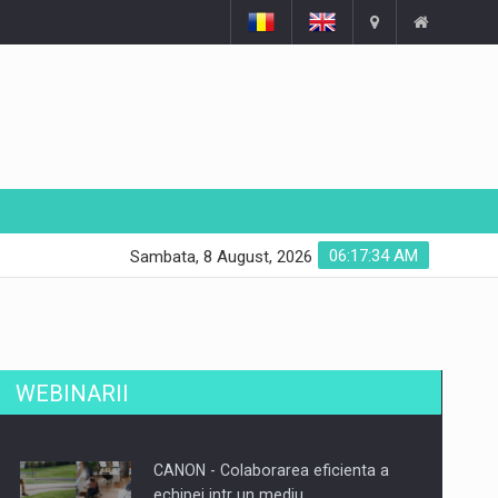
06:17:35 AM
Sambata, 8 August, 2026
WEBINARII
CANON - Colaborarea eficienta a
echipei intr un mediu…