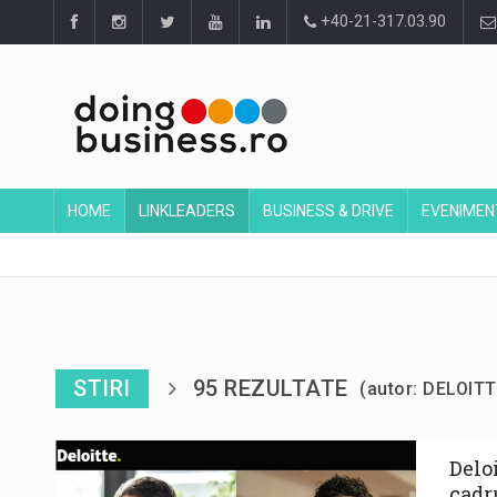
+40-21-317.03.90
HOME
LINKLEADERS
BUSINESS & DRIVE
EVENIMEN
STIRI
95 REZULTATE
(autor: DELOI
Delo
cadr