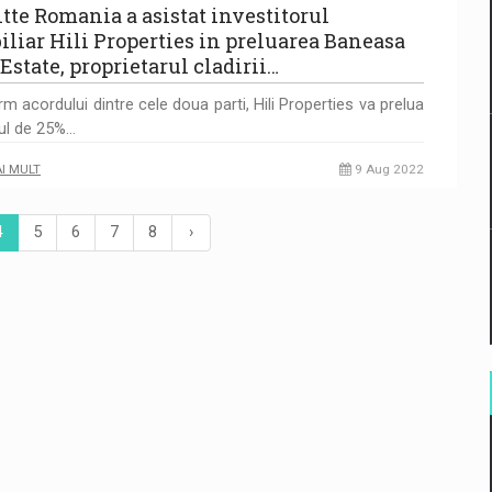
itte Romania a asistat investitorul
iliar Hili Properties in preluarea Baneasa
Estate, proprietarul cladirii…
m acordului dintre cele doua parti, Hili Properties va prelua
tul de 25%…
AI MULT
9 Aug 2022
4
5
6
7
8
›