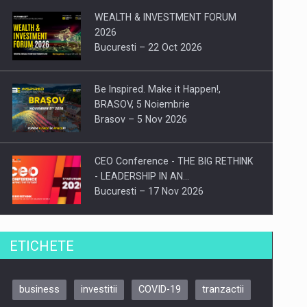
WEALTH & INVESTMENT FORUM
2026
Bucuresti – 22 Oct 2026
Be Inspired. Make it Happen!,
BRASOV, 5 Noiembrie
Brasov – 5 Nov 2026
CEO Conference - THE BIG RETHINK
- LEADERSHIP IN AN…
Bucuresti – 17 Nov 2026
Be Inspired. Make it Happen!, CLUJ, 9
ETICHETE
Decembrie
Cluj-Napoca – 9 Dec 2026
business
investitii
COVID-19
tranzactii
Be Inspired. Make it Happen!,