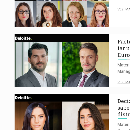
VEZI M
Factu
ianu
Euro
Materi
Manage
VEZI M
Deci
sa r
dist
Mater