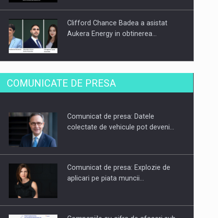
Clifford Chance Badea a asistat
Aukera Energy in obtinerea…
SAPTE PERSONALITATI DIN MEDIUL
COMUNICATE DE PRESA
DE AFACERI, ACADEMIC SI
INSTITUTIONAL…
Comunicat de presa: Datele
Hard Enduro Piatra Craiului 2026,
colectate de vehicule pot deveni…
fueled by benzinariile RO…
Comunicat de presa: Explozie de
aplicari pe piata muncii…