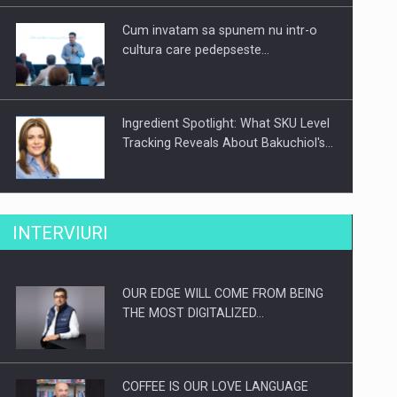
Cum invatam sa spunem nu intr-o
cultura care pedepseste…
Ingredient Spotlight: What SKU Level
Tracking Reveals About Bakuchiol's…
Producatorii si comerciantii care nu
INTERVIURI
se supun noilor reglementari…
OUR EDGE WILL COME FROM BEING
Proteinmaxxing and the Future of
THE MOST DIGITALIZED…
Protein Demand
COFFEE IS OUR LOVE LANGUAGE