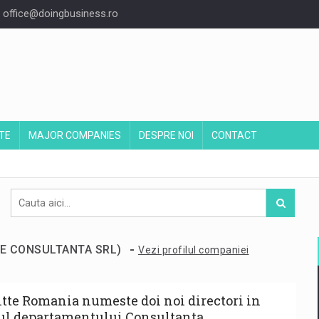
office@doingbusiness.ro
TE
MAJOR COMPANIES
DESPRE NOI
CONTACT
-
TTE CONSULTANTA SRL)
Vezi profilul companiei
itte Romania numeste doi noi directori in
ul departamentului Consultanta