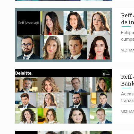
Reff 
de i
Echipa
cumpar
VEZI M
Reff 
Bank
Aceast
tranza
VEZI M