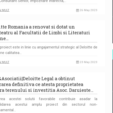
 Consultant Senior, Impozitare Indirecta,…
AI MULT
26 May 2023
itte Romania a renovat si dotat un
eatru al Facultatii de Limbi si Literaturi
ine…
proiect este in linie cu angajamentul strategic al Deloitte de
ine calitatea…
AI MULT
23 May 2023
&Asociatii|Deloitte Legal a obtinut
rarea definitiva ce atesta proprietatea
ra terenului si investitia Asoc. Daruieste…
erea acestei solutii favorabile contribuie asadar la
lidarea acestui amplu proiect din sectorul non-
namental…