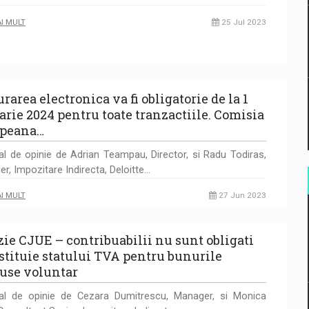
AI MULT
25 Jul 2023
rarea electronica va fi obligatorie de la 1
arie 2024 pentru toate tranzactiile. Comisia
peana…
al de opinie de Adrian Teampau, Director, si Radu Todiras,
r, Impozitare Indirecta, Deloitte…
AI MULT
27 Jun 2023
zie CJUE – contribuabilii nu sunt obligati
estituie statului TVA pentru bunurile
ruse voluntar
ial de opinie de Cezara Dumitrescu, Manager, si Monica