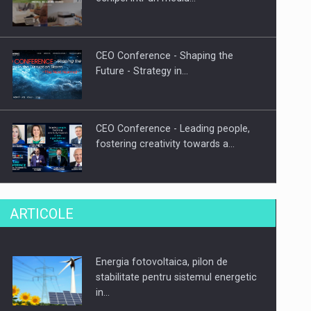
CEO Conference - Shaping the
Future - Strategy in…
CEO Conference - Leading people,
fostering creativity towards a…
CEO Conference - Shaping The
ARTICOLE
Future - Technology and…
Energia fotovoltaica, pilon de
Webinar - Business Evolution-
stabilitate pentru sistemul energetic
RETHINK STRATEGY-Finantare
in…
Investitii Digitalizare