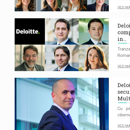
VEZI M
Delo
comp
in…
Tranza
Romani
VEZI M
Delo
secu
Mult
Cu pe
cibern
VEZI M