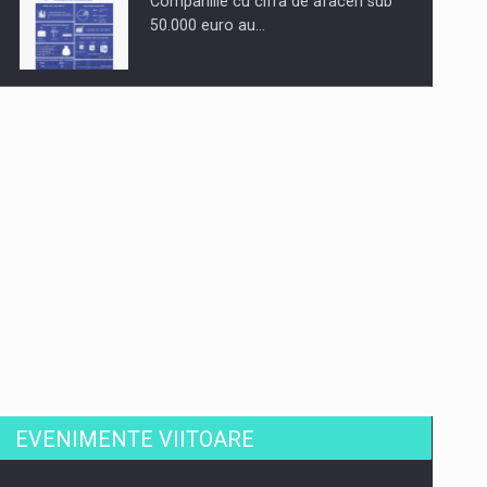
Companiile cu cifra de afaceri sub
50.000 euro au…
Dinu Bumbacea revine in PwC
Romania ca Partener si…
Comunicat de presa: Joburile part-
time reincep sa intre pe…
EVENIMENTE VIITOARE