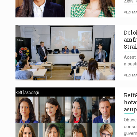
Zipis,
VEZI M
Delo
amfit
Stra
Acest 
a sust
VEZI M
Reff
hota
asup
Obtin
conso
guver