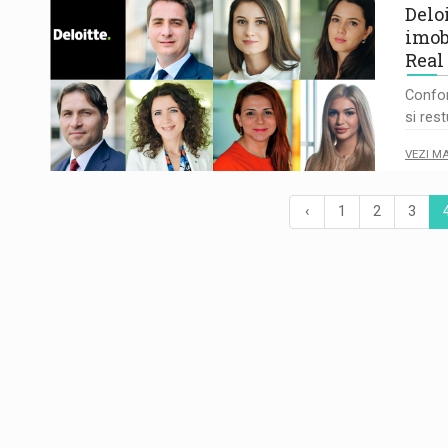
Delo
imob
Real 
Confor
si res
VEZI M
‹
1
2
3