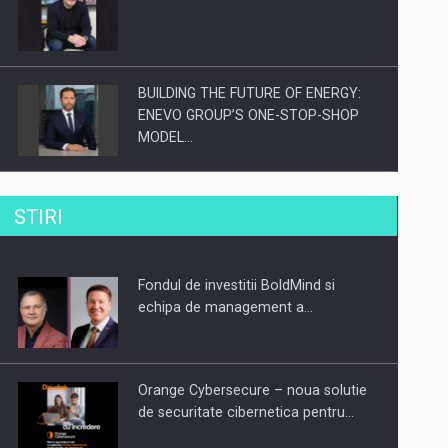
BUILDING THE FUTURE OF ENERGY:
ENEVO GROUP’S ONE-STOP-SHOP
MODEL…
ROOTED IN ROMANIA, BUILT TO
STIRI
DELIVER TECHNOLOGY FOR THE…
Fondul de investitii BoldMind si
PUTTING ROMANIAN CORPORATE
echipa de management a…
COMPANIES ON THE INTERNATIONAL
BUSINESS SCENE
Orange Cybersecure – noua solutie
de securitate cibernetica pentru…