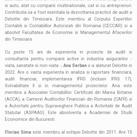
si auto, atat cu companii multinationale, cat si cu antreprenori.
Contributia sa a fost esentiala la dezvoltarea practicii de audit a
Deloitte din Timisoara. Este membru al Corpului Expertilor
Contabili si Contabililor Autorizati din Romania (CECCAR) si a
absolvit Facultatea de Economie si Managementul Afacerilor
din Timisoara.
Cu peste 15 ani de experienta in proiecte de audit si
consultanta pentru companii active in industria asigurarilor -
viata, sanatate si non-viata -,
Ana Serban
s-a alaturat Deloitte in
2022. Are o vasta experienta in analiza si raportare financiara,
audit financiar, implementarea IFRS (inclusiv IFRS 17),
Solvabilitate II si in managementul proiectelor. Ana este
membra a Asociatiei Contabililor Certificati din Marea Britanie
(ACCA), a Camerei Auditorilor Financiari din Romania (CAFR) si
a Autoritatii pentru Supraveghere Publica a Activitatii de Audit
Statutar (ASPAAS). Este absolventa a Academiei de Studii
Economice din Bucuresti.
Florian Sima
este membru al echipei Deloitte din 2011. Are 15