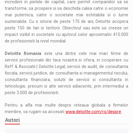
increderii in pietele de capital, care permit companiilor sa se
transforme, sa prospere si sa deschida calea catre o economie
mai puternica, catre o societate mai echitabila si o lume
sustenabila. Cu o istorie de peste 175 de ani, Deloitte acopera
peste 150 de tari si teritorii. Obiectivul sau este sa creeze un
impact vizibil in societate cu ajutorul celor aproximativ 415.000
de profesionisti la nivel mondial.
Deloitte Romania
este una dintre cele mai mari firme de
servicii profesionale din tara noastra si ofera, in cooperare cu
Reff & Asociatii | Deloitte Legal, servicii de audit, de consultanta
fiscala, servicii juridice, de consultanta si managementul riscului,
consultanta financiara, solutii de servicii si consultanta in
tehnologie, precum si alte servicii adiacente, prin intermediul a
peste 3.000 de profesionisti.
Pentru a afla mai multe despre reteaua globala a firmelor
membre, va rugam sa accesati
www.deloitte.com/ro/despre
.
Autori