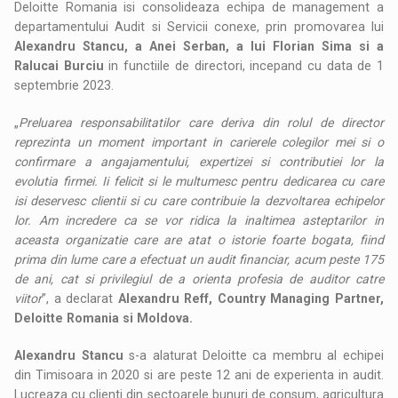
Deloitte Romania isi consolideaza echipa de management a
departamentului Audit si Servicii conexe, prin promovarea lui
Alexandru Stancu, a Anei Serban, a lui Florian Sima si a
Ralucai Burciu
in functiile de directori, incepand cu data de 1
septembrie 2023.
„
Preluarea responsabilitatilor care deriva din rolul de director
reprezinta un moment important in carierele colegilor mei si o
confirmare a angajamentului, expertizei si contributiei lor la
evolutia firmei. Ii felicit si le multumesc pentru dedicarea cu care
isi deservesc clientii si cu care contribuie la dezvoltarea echipelor
lor. Am incredere ca se vor ridica la inaltimea asteptarilor in
aceasta organizatie care are atat o istorie foarte bogata, fiind
prima din lume care a efectuat un audit financiar, acum peste 175
de ani, cat si privilegiul de a orienta profesia de auditor catre
viitor
”, a declarat
Alexandru Reff, Country Managing Partner,
Deloitte Romania si Moldova.
Alexandru Stancu
s-a alaturat Deloitte ca membru al echipei
din Timisoara in 2020 si are peste 12 ani de experienta in audit.
Lucreaza cu clienti din sectoarele bunuri de consum, agricultura