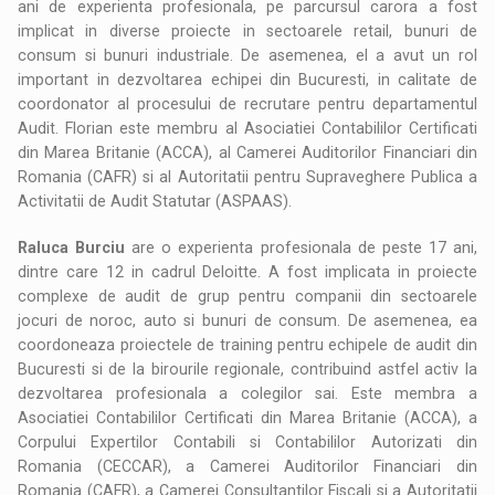
ani de experienta profesionala, pe parcursul carora a fost
implicat in diverse proiecte in sectoarele retail, bunuri de
consum si bunuri industriale. De asemenea, el a avut un rol
important in dezvoltarea echipei din Bucuresti, in calitate de
coordonator al procesului de recrutare pentru departamentul
Audit. Florian este membru al Asociatiei Contabililor Certificati
din Marea Britanie (ACCA), al Camerei Auditorilor Financiari din
Romania (CAFR) si al Autoritatii pentru Supraveghere Publica a
Activitatii de Audit Statutar (ASPAAS).
Raluca Burciu
are o experienta profesionala de peste 17 ani,
dintre care 12 in cadrul Deloitte. A fost implicata in proiecte
complexe de audit de grup pentru companii din sectoarele
jocuri de noroc, auto si bunuri de consum. De asemenea, ea
coordoneaza proiectele de training pentru echipele de audit din
Bucuresti si de la birourile regionale, contribuind astfel activ la
dezvoltarea profesionala a colegilor sai. Este membra a
Asociatiei Contabililor Certificati din Marea Britanie (ACCA), a
Corpului Expertilor Contabili si Contabililor Autorizati din
Romania (CECCAR), a Camerei Auditorilor Financiari din
Romania (CAFR), a Camerei Consultantilor Fiscali si a Autoritatii