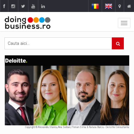
Copyright © Alexandru Stancu, Ana Serban, Florian Sima & Raluca Burciu - Deloitte Consultanta