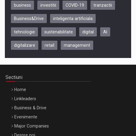
business
investitii
COVID-19
tranzactii
Business&Drive
inteligenta artificiala
tehnologie
sustenabilitate
digital
AI
digitalizare
retail
management
Be Inspired. Make it Happen!, CLUJ, 9 Decembrie
Cluj-Napoca – 9 Dec 2026
Sectiuni
Home
Linkleaders
Business & Drive
Evenimente
Major Companies
Be Inspired. Make it Happen!, ARTEMIS LETO, ORADEA, 8
Despre noi