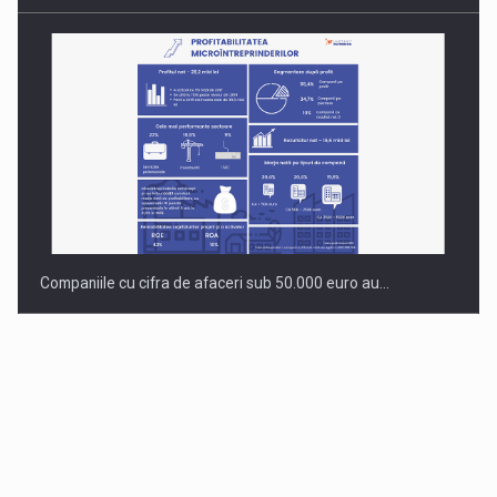
Companiile cu cifra de afaceri sub 50.000 euro au…