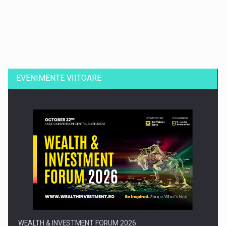
Dinu Bumbacea revine in PwC Romania ca Partener si…
EVENIMENTE VIITOARE
Comunicat de presa: Joburile part-time reincep sa intre pe…
WEALTH & INVESTMENT FORUM 2026