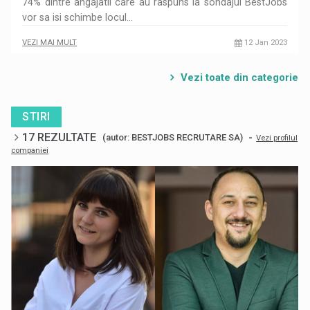
74% dintre angajatii care au raspuns la sondajul BestJobs
vor sa isi schimbe locul…
VEZI MAI MULT
12 Jan 2023
Vezi toate din categorie
STIRI
17 REZULTATE
-
(autor: BESTJOBS RECRUTARE SA)
Vezi profilul
companiei