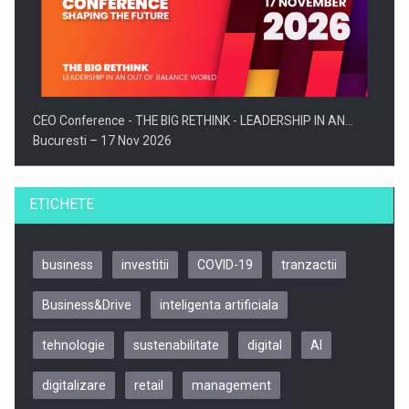
CEO Conference - THE BIG RETHINK - LEADERSHIP IN AN…
Bucuresti – 17 Nov 2026
ETICHETE
business
investitii
COVID-19
tranzactii
Business&Drive
inteligenta artificiala
tehnologie
sustenabilitate
digital
AI
digitalizare
retail
management
Be Inspired. Make it Happen!, CLUJ, 9 Decembrie
Cluj-Napoca – 9 Dec 2026