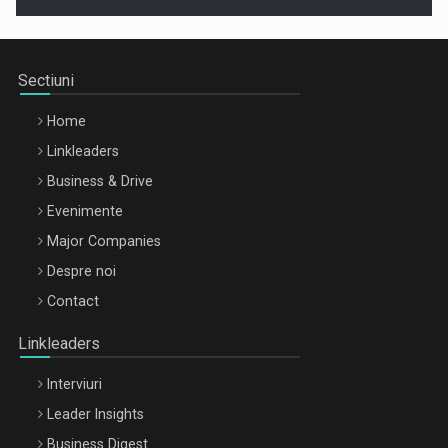
Sectiuni
Home
Linkleaders
Business & Drive
Evenimente
Major Companies
Be Inspired. Make it Happen!, ARTEMIS LETO, ORADEA, 8
Despre noi
Octombrie
Contact
Oradea – 8 Oct 2026
Linkleaders
Interviuri
Leader Insights
Business Digest