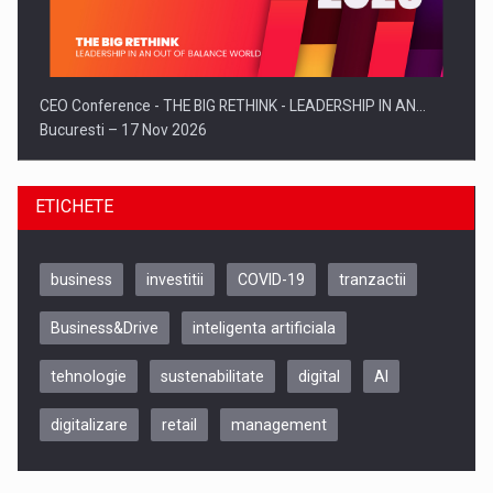
CEO Conference - THE BIG RETHINK - LEADERSHIP IN AN…
Bucuresti – 17 Nov 2026
ETICHETE
business
investitii
COVID-19
tranzactii
Business&Drive
inteligenta artificiala
tehnologie
sustenabilitate
digital
AI
digitalizare
retail
management
Be Inspired. Make it Happen!, CLUJ, 9 Decembrie
Cluj-Napoca – 9 Dec 2026