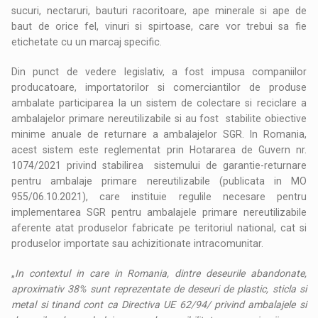
sucuri, nectaruri, bauturi racoritoare, ape minerale si ape de
baut de orice fel, vinuri si spirtoase, care vor trebui sa fie
etichetate cu un marcaj specific.
Din punct de vedere legislativ, a fost impusa companiilor
producatoare, importatorilor si comerciantilor de produse
ambalate participarea la un sistem de colectare si reciclare a
ambalajelor primare nereutilizabile si au fost stabilite obiective
minime anuale de returnare a ambalajelor SGR. In Romania,
acest sistem este reglementat prin Hotararea de Guvern nr.
1074/2021 privind stabilirea sistemului de garantie-returnare
pentru ambalaje primare nereutilizabile (publicata in MO
955/06.10.2021), care instituie regulile necesare pentru
implementarea SGR pentru ambalajele primare nereutilizabile
aferente atat produselor fabricate pe teritoriul national, cat si
produselor importate sau achizitionate intracomunitar.
„
In contextul in care in Romania, dintre deseurile abandonate,
aproximativ 38% sunt reprezentate de deseuri de plastic, sticla si
metal si tinand cont ca Directiva UE 62/94/ privind ambalajele si