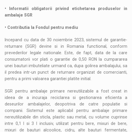
• Informatii obligatorii privind etichetarea produselor in
ambalaje SGR
• Contributia la Fondul pentru mediu
Incepand cu data de 30 noiembrie 2023, sistemul de garantie-
returnare (SGR) devine si in Romania functional, conform
prevederilor legale nationale. Este, de fapt, data de la care
consumatorii vor plati o garantie de 0,50 RON la cumpararea
unei bauturi imbuteliate urmand ca, dupa golirea ambalajului, sa
il predea intr-un punct de returnare organizat de comercianti,
pentru a primi valoarea garantiei platite initial.
SGR pentru ambalaje primare nereutilizabile a fost creat in
ideea de a incuraja reciclarea si gestionarea eficienta a
deseurilor ambalajelor, deopotriva de catre populatie si
companii. Sistemul este aplicabil pentru ambalaje primare
nereutilizabile din sticla, plastic sau metal, cu volume cuprinse
intre 0,1 l si 3 l inclusiv, utilizat pentru bere, mixuri de bere,
mixuri de bauturi alcoolice, cidru, alte bauturi fermentate,