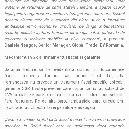
deseurile de ambalaje prevede posibilitatea organizarii unor
sisteme de returnare de catre statele membre, a aparut cadrul
legal pentru organizarea acestui sistem garantie-returnare. Scopul
acestui sistem este de a colecta din piata si de a introduce
ambalajele intr-o economie circulara, pe langa imbunatatirea
calitatii mediului ajutand Romania sa atinga tintele nationale de
colectare si reciclare stabilite la nivel european
”, a precizat
Daniela Neagoe, Senior Manager, Global Trade, EY Romania
.
Mecanismul SGR si tratamentul fiscal al garantiei
Garantia trebuie sa fie evidentiata distinct in documentele
fiscale, respectiv factura sau bonul fiscal. Legislatia
romaneasca nu prevede un tratament fiscal specific aplicabil
garantiei SGR. Exista prevederi care dispun ca nu fac subiect de
TVA ambalajele care circula intre furnizor si client prin schimb,
fara facturare. Pe de alta parte, ambalajele care circula prin
facturare fac obiectul taxei pe valoare adaugata.
„
Avand in vedere faptul ca la acest moment nu avem o prevedere
specifica in Codul fiscal care sa defineasca daca garantia