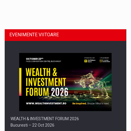
Dinu Bumbacea revine in PwC Romania ca Partener si…
EVENIMENTE VIITOARE
Comunicat de presa: Joburile part-time reincep sa intre pe…
WEALTH & INVESTMENT FORUM 2026
Bucuresti – 22 Oct 2026