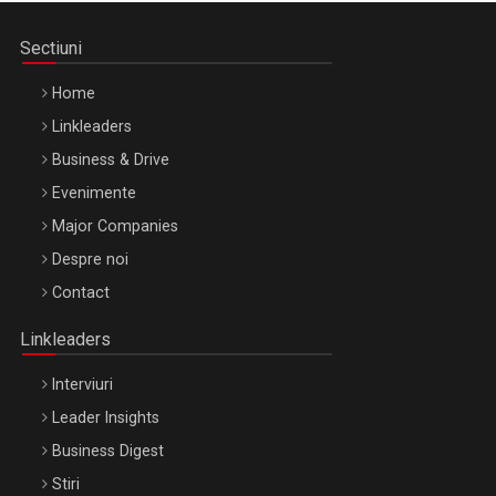
Sectiuni
Home
Linkleaders
Business & Drive
Evenimente
Major Companies
Be Inspired. Make it Happen!, ARTEMIS LETO, ORADEA, 8
Despre noi
Octombrie
Contact
Oradea – 8 Oct 2026
Linkleaders
Interviuri
Leader Insights
Business Digest
Stiri