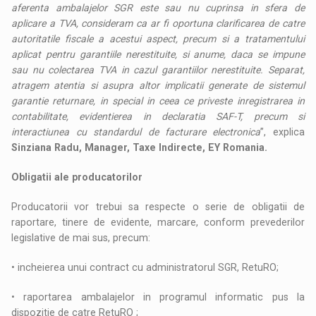
aferenta ambalajelor SGR este sau nu cuprinsa in sfera de
aplicare a TVA, consideram ca ar fi oportuna clarificarea de catre
autoritatile fiscale a acestui aspect, precum si a tratamentului
aplicat pentru garantiile nerestituite, si anume, daca se impune
sau nu colectarea TVA in cazul garantiilor nerestituite. Separat,
atragem atentia si asupra altor implicatii generate de sistemul
garantie returnare, in special in ceea ce priveste inregistrarea in
contabilitate, evidentierea in declaratia SAF-T, precum si
interactiunea cu standardul de facturare electronica
”, explica
Sinziana Radu, Manager, Taxe Indirecte, EY Romania.
Obligatii ale producatorilor
Producatorii vor trebui sa respecte o serie de obligatii de
raportare, tinere de evidente, marcare, conform prevederilor
legislative de mai sus, precum:
• incheierea unui contract cu administratorul SGR, RetuRO;
• raportarea ambalajelor in programul informatic pus la
dispozitie de catre RetuRO ;