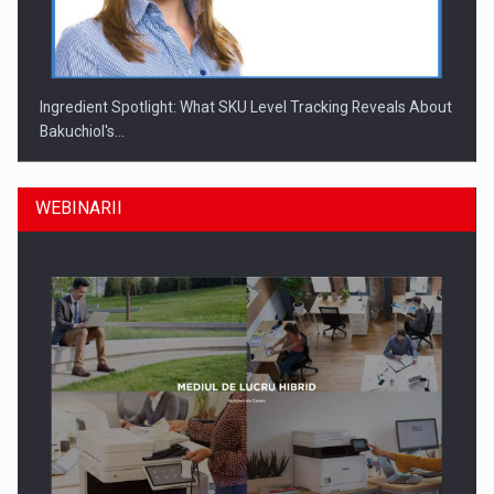
Ingredient Spotlight: What SKU Level Tracking Reveals About
Bakuchiol's…
WEBINARII
Producatorii si comerciantii care nu se supun noilor
reglementari…