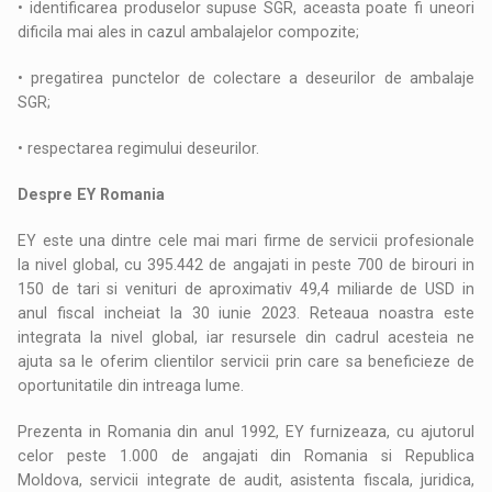
• identificarea produselor supuse SGR, aceasta poate fi uneori
dificila mai ales in cazul ambalajelor compozite;
• pregatirea punctelor de colectare a deseurilor de ambalaje
SGR;
• respectarea regimului deseurilor.
Despre EY Romania
EY este una dintre cele mai mari firme de servicii profesionale
la nivel global, cu 395.442 de angajati in peste 700 de birouri in
150 de tari si venituri de aproximativ 49,4 miliarde de USD in
anul fiscal incheiat la 30 iunie 2023. Reteaua noastra este
integrata la nivel global, iar resursele din cadrul acesteia ne
ajuta sa le oferim clientilor servicii prin care sa beneficieze de
oportunitatile din intreaga lume.
Prezenta in Romania din anul 1992, EY furnizeaza, cu ajutorul
celor peste 1.000 de angajati din Romania si Republica
Moldova, servicii integrate de audit, asistenta fiscala, juridica,