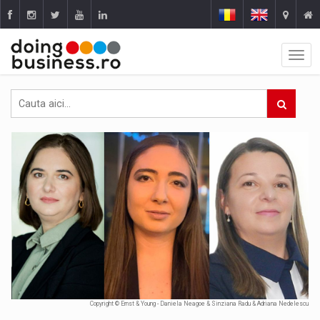
Copyright © Ernst & Young - Daniela Neagoe & Sinziana Radu & Adriana Nedelescu