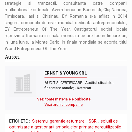
strategie si tranzactii, consultanta catre companii
multinationale si locale. Avem birouri in Bucuresti, Cluj-Napoca,
Timisoara, Iasi si Chisinau. EY Romania s-a afiliat in 2014
singurei competitii de nivel mondial dedicata antreprenorialului,
EY Entrepreneur Of The Year. Castigatorul editiei locale
reprezinta Romania in finala mondiala ce are loc in fiecare an,
in luna iunie, la Monte Carlo. In finala mondiala se acorda titlul
World Entrepreneur Of The Year.
Autori
ERNST & YOUNG SRL
AUDIT SI CERTIFICARE - Auditul situatiilor
financiare anuale; - Retratari…
Vezi toate materialele publicate
Vezi profilul companiei
ETICHETE :
Sistemul garantie-returnare
,
SGR
,
solutii de
optimizare a gestionarii ambalajelor primare nereutilizabile