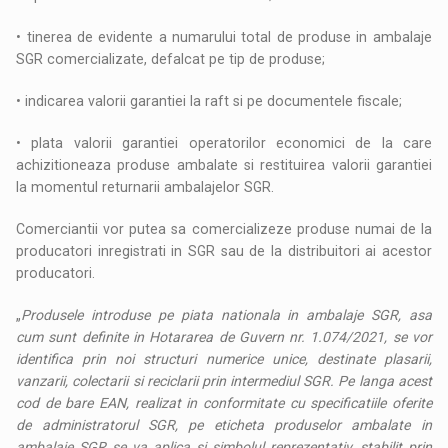
• tinerea de evidente a numarului total de produse in ambalaje
SGR comercializate, defalcat pe tip de produse;
• indicarea valorii garantiei la raft si pe documentele fiscale;
• plata valorii garantiei operatorilor economici de la care
achizitioneaza produse ambalate si restituirea valorii garantiei
la momentul returnarii ambalajelor SGR.
Comerciantii vor putea sa comercializeze produse numai de la
producatori inregistrati in SGR sau de la distribuitori ai acestor
producatori.
„
Produsele introduse pe piata nationala in ambalaje SGR, asa
cum sunt definite in Hotararea de Guvern nr. 1.074/2021, se vor
identifica prin noi structuri numerice unice, destinate plasarii,
vanzarii, colectarii si reciclarii prin intermediul SGR. Pe langa acest
cod de bare EAN, realizat in conformitate cu specificatiile oferite
de administratorul SGR, pe eticheta produselor ambalate in
ambalaje SGR se va aplica si simbolul reprezentativ, stabilit prin