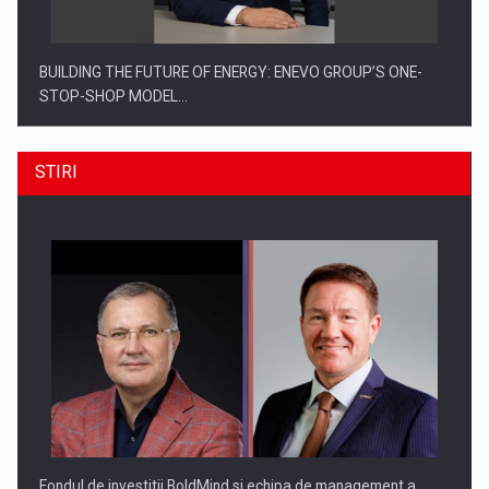
BUILDING THE FUTURE OF ENERGY: ENEVO GROUP’S ONE-
STOP-SHOP MODEL…
STIRI
ROOTED IN ROMANIA, BUILT TO DELIVER TECHNOLOGY FOR
THE…
Fondul de investitii BoldMind si echipa de management a…