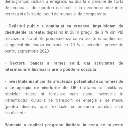
demografice, inclusiv a emigrarii, au dus la o penurie de forta
de munca si de lucratori calificati si la neconcordante intre
cererea si oferta de locuri de munca si de competente.
-
Deficitul public a continuat sa creasca, impulsionat de
cheltuielile curente
, depasind in 2019 pragul de 3 % din PIB
prevazut in tratat. Se preconizeaza ca va creste in continuare,
in special din cauza indexarii cu 40 % a pensiilor, prevazuta
pentru septembrie 2020.
-
Sectorul bancar a ramas solid, dar activitatea de
intermediere financiara are o pondere scazuta.
-
Investitiile insuficiente afecteaza potentialul economiei de
a se apropia de nivelurile din UE
. Calitatea si fiabilitatea
retelelor rutiere si feroviare sunt slabe. Investitiile in
infrastructuri durabile de transport, de energie si de mediu
(pentru deseuri, ape reziduale si poluarea aerului) sunt
insuficiente.
Romania a realizat progrese limitate in ceea ce priveste