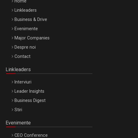
Home
Linkleaders
Business & Drive
Evenimente
Major Companies
Be Inspired. Make it Happen!, ARTEMIS LETO, ORADEA, 8
Despre noi
Octombrie
Contact
Oradea – 8 Oct 2026
Linkleaders
Interviuri
Leader Insights
Business Digest
Stiri
Evenimente
CEO Conference