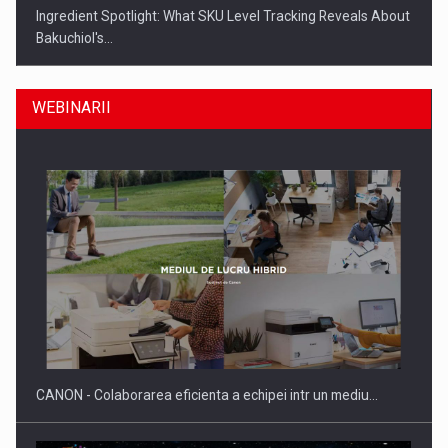
Ingredient Spotlight: What SKU Level Tracking Reveals About
Bakuchiol's…
WEBINARII
Producatorii si comerciantii care nu se supun noilor
reglementari…
CANON - Colaborarea eficienta a echipei intr un mediu…