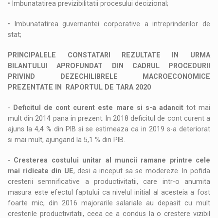
• Imbunatatirea previzibilitatii procesului decizional;
• Imbunatatirea guvernantei corporative a intreprinderilor de
stat;
PRINCIPALELE CONSTATARI REZULTATE IN URMA
BILANTULUI APROFUNDAT DIN CADRUL PROCEDURII
PRIVIND DEZECHILIBRELE MACROECONOMICE
PREZENTATE IN RAPORTUL DE TARA 2020
-
Deficitul de cont curent este mare si s-a adancit
tot mai
mult din 2014 pana in prezent. In 2018 deficitul de cont curent a
ajuns la 4,4 % din PIB si se estimeaza ca in 2019 s-a deteriorat
si mai mult, ajungand la 5,1 % din PIB.
-
Cresterea costului unitar al muncii ramane printre cele
mai ridicate din UE
, desi a inceput sa se modereze. In pofida
cresterii semnificative a productivitatii, care intr-o anumita
masura este efectul faptului ca nivelul initial al acesteia a fost
foarte mic, din 2016 majorarile salariale au depasit cu mult
cresterile productivitatii, ceea ce a condus la o crestere vizibil