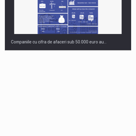
Companiile cu cifra de afaceri sub 50.000 euro au…
Dinu Bumbacea revine in PwC Romania ca Partener si…