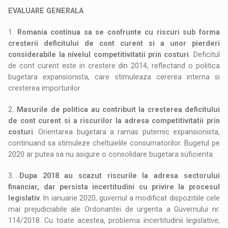
EVALUARE GENERALA
1.
Romania continua sa se confrunte cu riscuri sub forma
cresterii deficitului de cont curent si a unor pierderi
considerabile la nivelul competitivitatii prin costuri
. Deficitul
de cont curent este in crestere din 2014, reflectand o politica
bugetara expansionista, care stimuleaza cererea interna si
cresterea importurilor
2
. Masurile de politica au contribuit la cresterea deficitului
de cont curent si a riscurilor la adresa competitivitatii prin
costuri
. Orientarea bugetara a ramas puternic expansionista,
continuand sa stimuleze cheltuielile consumatorilor. Bugetul pe
2020 ar putea sa nu asigure o consolidare bugetara suficienta.
3.
Dupa 2018 au scazut riscurile la adresa sectorului
financiar, dar persista incertitudini cu privire la procesul
legislativ
. In ianuarie 2020, guvernul a modificat dispozitiile cele
mai prejudiciabile ale Ordonantei de urgenta a Guvernului nr.
114/2018. Cu toate acestea, problema incertitudinii legislative,