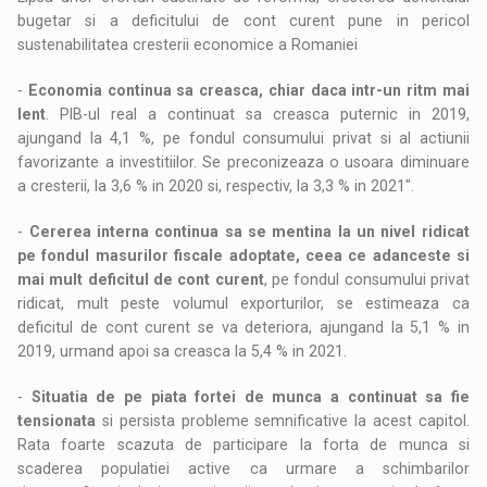
bugetar si a deficitului de cont curent pune in pericol
sustenabilitatea cresterii economice a Romaniei
-
Economia continua sa creasca, chiar daca intr-un ritm mai
lent
. PIB-ul real a continuat sa creasca puternic in 2019,
ajungand la 4,1 %, pe fondul consumului privat si al actiunii
favorizante a investitiilor. Se preconizeaza o usoara diminuare
a cresterii, la 3,6 % in 2020 si, respectiv, la 3,3 % in 2021".
-
Cererea interna continua sa se mentina la un nivel ridicat
pe fondul masurilor fiscale adoptate, ceea ce adanceste si
mai mult deficitul de cont curent
, pe fondul consumului privat
ridicat, mult peste volumul exporturilor, se estimeaza ca
deficitul de cont curent se va deteriora, ajungand la 5,1 % in
2019, urmand apoi sa creasca la 5,4 % in 2021.
-
Situatia de pe piata fortei de munca a continuat sa fie
tensionata
si persista probleme semnificative la acest capitol.
Rata foarte scazuta de participare la forta de munca si
scaderea populatiei active ca urmare a schimbarilor