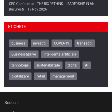
CEO Conference - THE BIG RETHINK - LEADERSHIP IN AN…
Bucuresti – 17 Nov 2026
ETICHETE
business
investitii
COVID-19
tranzactii
Business&Drive
inteligenta artificiala
tehnologie
sustenabilitate
digital
AI
digitalizare
retail
management
Be Inspired. Make it Happen!, CLUJ, 9 Decembrie
Cluj-Napoca – 9 Dec 2026
Sectiuni