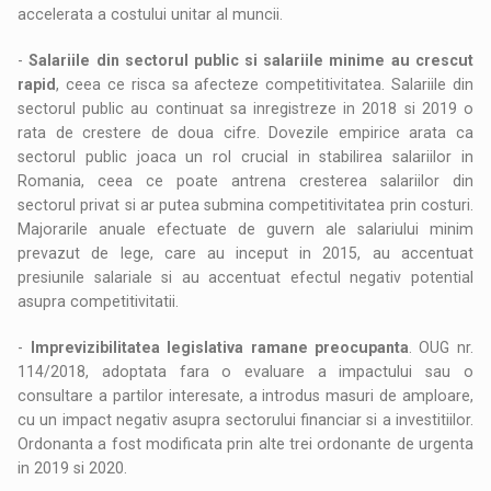
accelerata a costului unitar al muncii.
-
Salariile din sectorul public si salariile minime au crescut
rapid
, ceea ce risca sa afecteze competitivitatea. Salariile din
sectorul public au continuat sa inregistreze in 2018 si 2019 o
rata de crestere de doua cifre. Dovezile empirice arata ca
sectorul public joaca un rol crucial in stabilirea salariilor in
Romania, ceea ce poate antrena cresterea salariilor din
sectorul privat si ar putea submina competitivitatea prin costuri.
Majorarile anuale efectuate de guvern ale salariului minim
prevazut de lege, care au inceput in 2015, au accentuat
presiunile salariale si au accentuat efectul negativ potential
asupra competitivitatii.
-
Imprevizibilitatea legislativa ramane preocupanta
. OUG nr.
114/2018, adoptata fara o evaluare a impactului sau o
consultare a partilor interesate, a introdus masuri de amploare,
cu un impact negativ asupra sectorului financiar si a investitiilor.
Ordonanta a fost modificata prin alte trei ordonante de urgenta
in 2019 si 2020.