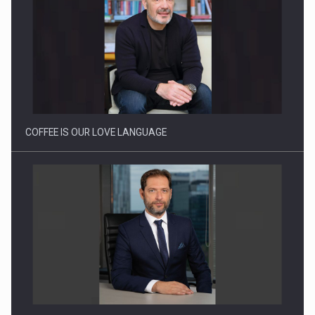
Cum invatam sa spunem nu intr-o cultura care pedepseste…
COFFEE IS OUR LOVE LANGUAGE