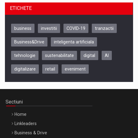
ETICHETE
business
investitii
COVID-19
tranzactii
Business&Drive
inteligenta artificiala
tehnologie
sustenabilitate
digital
AI
digitalizare
retail
eveniment
Be Inspired. Make it Happen!, CLUJ, 9 Decembrie
Cluj-Napoca – 9 Dec 2026
Sectiuni
Home
Linkleaders
Business & Drive