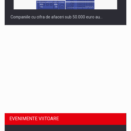
Companiile cu cifra de afaceri sub 50.000 euro au…
Dinu Bumbacea revine in PwC Romania ca Partener si…
EVENIMENTE VIITOARE