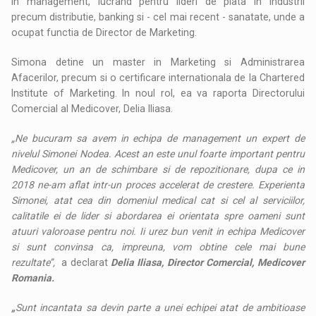
in management, lucrand pentru lideri de piata in industrii
precum distributie, banking si - cel mai recent - sanatate, unde a
ocupat functia de Director de Marketing.
Simona detine un master in Marketing si Administrarea
Afacerilor, precum si o certificare internationala de la Chartered
Institute of Marketing. In noul rol, ea va raporta Directorului
Comercial al Medicover, Delia Iliasa.
„Ne bucuram sa avem in echipa de management un expert de
nivelul Simonei Nodea. Acest an este unul foarte important pentru
Medicover, un an de schimbare si de repozitionare, dupa ce in
2018 ne-am aflat intr-un proces accelerat de crestere. Experienta
Simonei, atat cea din domeniul medical cat si cel al serviciilor,
calitatile ei de lider si abordarea ei orientata spre oameni sunt
atuuri valoroase pentru noi. Ii urez bun venit in echipa Medicover
si sunt convinsa ca, impreuna, vom obtine cele mai bune
rezultate’’,
a declarat
Delia Iliasa, Director Comercial, Medicover
Romania.
„
Sunt incantata sa devin parte a unei echipei atat de ambitioase