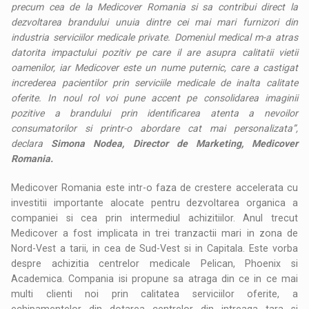
precum cea de la Medicover Romania si sa contribui direct la
dezvoltarea brandului unuia dintre cei mai mari furnizori din
industria serviciilor medicale private. Domeniul medical m-a atras
datorita impactului pozitiv pe care il are asupra calitatii vietii
oamenilor, iar Medicover este un nume puternic, care a castigat
increderea pacientilor prin serviciile medicale de inalta calitate
oferite. In noul rol voi pune accent pe consolidarea imaginii
pozitive a brandului prin identificarea atenta a nevoilor
consumatorilor si printr-o abordare cat mai personalizata”,
declara
Simona Nodea, Director de Marketing, Medicover
Romania.
Medicover Romania este intr-o faza de crestere accelerata cu
investitii importante alocate pentru dezvoltarea organica a
companiei si cea prin intermediul achizitiilor. Anul trecut
Medicover a fost implicata in trei tranzactii mari in zona de
Nord-Vest a tarii, in cea de Sud-Vest si in Capitala. Este vorba
despre achizitia centrelor medicale Pelican, Phoenix si
Academica. Compania isi propune sa atraga din ce in ce mai
multi clienti noi prin calitatea serviciilor oferite, a
echipamentelor din dotarea centrelor din intreaga tara si