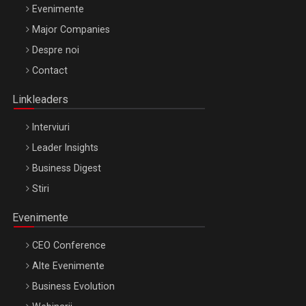
Evenimente
Major Companies
Be Inspired. Make it Happen!, ARTEMIS LETO, ORADEA, 8
Despre noi
Octombrie
Contact
Oradea – 8 Oct 2026
Linkleaders
Interviuri
Leader Insights
Business Digest
Stiri
Evenimente
CEO Conference
Alte Evenimente
Business Evolution