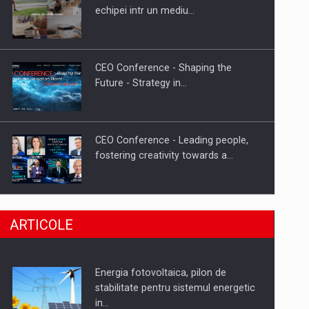
Hard Enduro Piatra Craiului 2026,
echipei intr un mediu…
fueled by benzinariile RO…
CEO Conference - Shaping the
Future - Strategy in…
CEO Conference - Leading people,
fostering creativity towards a…
CEO Conference - Shaping The
ARTICOLE
Future - Technology and…
Energia fotovoltaica, pilon de
Webinar - Business Evolution-
stabilitate pentru sistemul energetic
RETHINK STRATEGY-Finantare
in…