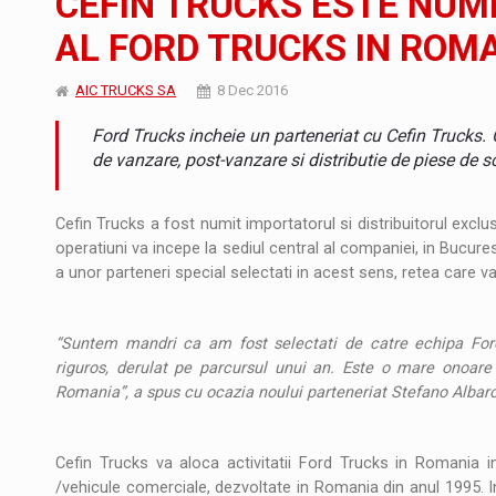
CEFIN TRUCKS ESTE NUM
AL FORD TRUCKS IN ROM
Producatorii si comerciantii care nu se sup
ARTICOLE
AIC TRUCKS SA
8 Dec 2016
LEADERSHIP IN MISCARE
INTERVIURI
Ford Trucks incheie un parteneriat cu Cefin Trucks. C
CU BATERIILE PERMANENT INCARCATE
INTERVIURI
de vanzare, post-vanzare si distributie de piese de
PUTTING ROMANIAN CORPORATE COMPANI
INTERVIURI
Cefin Trucks a fost numit importatorul si distribuitorul excl
operatiuni va incepe la sediul central al companiei, in Bucures
OUR EDGE WILL COME FROM BEING THE M
INTERVIURI
a unor parteneri special selectati in acest sens, retea care va
COFFEE IS OUR LOVE LANGUAGE
INTERVIURI
“Suntem mandri ca am fost selectati de catre echipa Ford 
Hard Enduro Piatra Craiului 2026, fueled by
STIRI
riguros, derulat pe parcursul unui an. Este o mare onoare
Romania”, a spus cu ocazia noului parteneriat Stefano Albar
Fondul de investitii BoldMind si echipa de 
STIRI
RANGE ROVER DEZVALUIE AL CINCILEA ME
STIRI
Cefin Trucks va aloca activitatii Ford Trucks in Romania i
/vehicule comerciale, dezvoltate in Romania din anul 1995. In