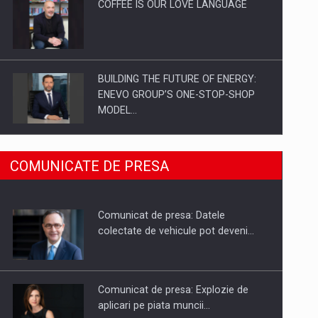
COFFEE IS OUR LOVE LANGUAGE
BUILDING THE FUTURE OF ENERGY:
ENEVO GROUP’S ONE-STOP-SHOP
MODEL…
ROOTED IN ROMANIA, BUILT TO
COMUNICATE DE PRESA
DELIVER TECHNOLOGY FOR THE…
Comunicat de presa: Datele
PUTTING ROMANIAN CORPORATE
colectate de vehicule pot deveni…
COMPANIES ON THE INTERNATIONAL
BUSINESS SCENE
Comunicat de presa: Explozie de
aplicari pe piata muncii…