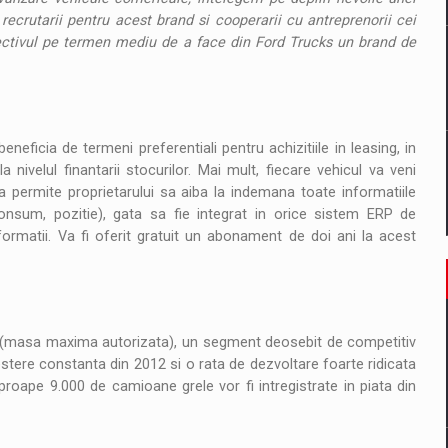
ecrutarii pentru acest brand si cooperarii cu antreprenorii cei
iectivul pe termen mediu de a face din Ford Trucks un brand de
neficia de termeni preferentiali pentru achizitiile in leasing, in
 nivelul finantarii stocurilor. Mai mult, fiecare vehicul va veni
 permite proprietarului sa aiba la indemana toate informatiile
onsum, pozitie), gata sa fie integrat in orice sistem ERP de
ormatii. Va fi oferit gratuit un abonament de doi ani la acest
(masa maxima autorizata), un segment deosebit de competitiv
estere constanta din 2012 si o rata de dezvoltare foarte ridicata
proape 9.000 de camioane grele vor fi intregistrate in piata din