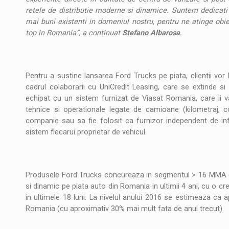
retele de distributie moderne si dinamice. Suntem dedicati r
mai buni existenti in domeniul nostru, pentru ne atinge ob
top in Romania”, a continuat
Stefano Albarosa
.
Pentru a sustine lansarea Ford Trucks pe piata, clientii vor be
cadrul colaborarii cu UniCredit Leasing, care se extinde si la
echipat cu un sistem furnizat de Viasat Romania, care ii va
tehnice si operationale legate de camioane (kilometraj, c
companie sau sa fie folosit ca furnizor independent de inf
sistem fiecarui proprietar de vehicul.
Produsele Ford Trucks concureaza in segmentul > 16 MMA 
si dinamic pe piata auto din Romania in ultimii 4 ani, cu o cr
in ultimele 18 luni. La nivelul anului 2016 se estimeaza ca a
Romania (cu aproximativ 30% mai mult fata de anul trecut).