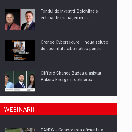
Fondul de investitii BoldMind si
uselor din piata
echipa de management a…
Orange Cybersecure – noua solutie
de securitate cibernetica pentru…
Clifford Chance Badea a asistat
Aukera Energy in obtinerea…
SAPTE PERSONALITATI DIN MEDIUL
a, preiau compania intr-o tranzactie de peste 25…
WEBINARII
DE AFACERI, ACADEMIC SI
INSTITUTIONAL…
CANON - Colaborarea eficienta a