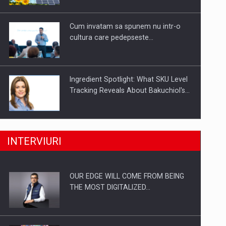
Investitii Digitalizare
Cum invatam sa spunem nu intr-o
cultura care pedepseste…
Ingredient Spotlight: What SKU Level
Tracking Reveals About Bakuchiol's…
Producatorii si comerciantii care nu
INTERVIURI
se supun noilor reglementari…
OUR EDGE WILL COME FROM BEING
Proteinmaxxing and the Future of
THE MOST DIGITALIZED…
Protein Demand