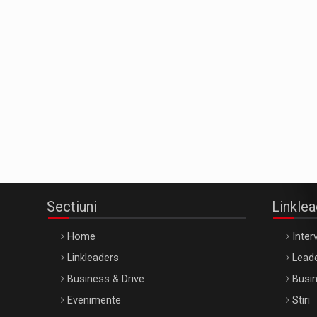
Sectiuni
Linkle
Home
Interv
Linkleaders
Leade
Business & Drive
Busin
Evenimente
Stiri