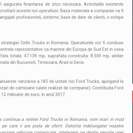
il pentru comanda intr-o gama extinsa de variante atragatoare
i asigurata finantarea de stoc necesara. Activitatile existente
ezvoltarii acestei noi operatiuni. Baza materiala a companiei va fi
ngajati profesionisti, sisteme, baze de date de clienti, o echipa
 Demand
strategiei Cefin Trucks in Romania. Operatiunile vor fi conduse
e centrele reprezentative ca marime din Europa de Sud Est in ceea
ta totala: 47.139 mp, suprafata construita: 8.559 mp, atelier
ormata din Bucuresti, Timisoara, Arad si Deva.
planuieste vanzarea a 185 de unitati noi Ford Trucks, ajungand la
nzari de camioane rulate realizat de companie). Contributia Ford
 12 milioane de euro, in anul 2017.
rea continua a retelei Ford Trucks in Romania, vom mari in mod
 pe care ii are piata de oferit. Datorita indelungatei noastre
-vanzare vehicule comericale, intelegem pe deplin nevoile unei