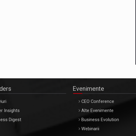
aders
Evenimente
iuri
CEO Conference
r Insights
Alte Evenimente
ess Digest
Business Evolution
Webinarii