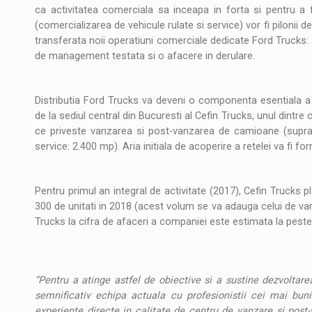
Noul Mercedes-Benz VLE este acum disponib
STIRI
ca activitatea comerciala sa inceapa in forta si pentru a f
(comercializarea de vehicule rulate si service) vor fi pilonii d
JAECOO 5 SHS-H a ajuns in Romania
STIRI
transferata noii operatiuni comerciale dedicate Ford Trucks: a
de management testata si o afacere in derulare.
Proteinmaxxing and the Future of Protein
ARTICOLE
Distributia Ford Trucks va deveni o componenta esentiala a 
de la sediul central din Bucuresti al Cefin Trucks, unul dintr
ce priveste vanzarea si post-vanzarea de camioane (suprafa
service: 2.400 mp). Aria initiala de acoperire a retelei va fi f
Pentru primul an integral de activitate (2017), Cefin Trucks 
300 de unitati in 2018 (acest volum se va adauga celui de va
Trucks la cifra de afaceri a companiei este estimata la peste
“Pentru a atinge astfel de obiective si a sustine dezvolta
semnificativ echipa actuala cu profesionistii cei mai buni
experiente directe in calitate de centru de vanzare si post