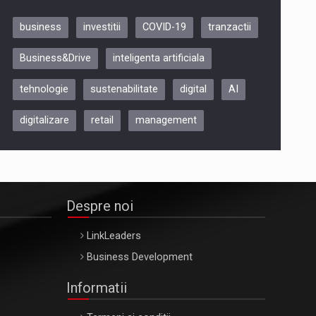
business
investitii
COVID-19
tranzactii
Be Inspired. Make it Happen!,
Business&Drive
inteligenta artificiala
ARTEMIS LETO, ORADEA, 8
Octombrie
tehnologie
sustenabilitate
digital
AI
Oradea – 8 Oct 2026
digitalizare
retail
management
Despre noi
LinkLeaders
Business Development
Informatii