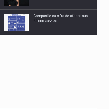
Companiile cu cifra de afaceri sub
50.000 euro au…
Dinu Bumbacea revine in PwC
Romania ca Partener si…
Comunicat de presa: Joburile part-
time reincep sa intre pe…