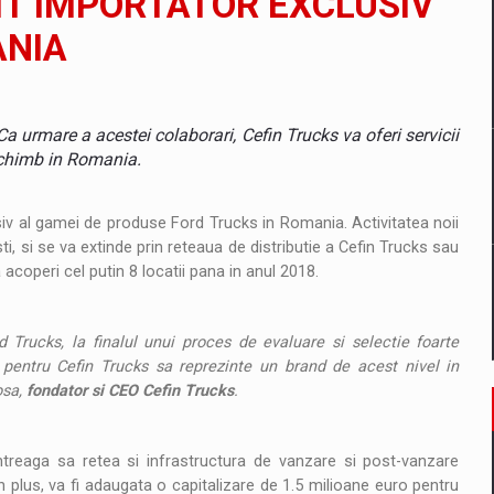
IT IMPORTATOR EXCLUSIV
ANIA
un noilor reglementari UE privind ambalajele pot risca retragerea prod
a urmare a acestei colaborari, Cefin Trucks va oferi servicii
 schimb in Romania.
ES ON THE INTERNATIONAL BUSINESS SCENE
usiv al gamei de produse Ford Trucks in Romania. Activitatea noii
ti, si se va extinde prin reteaua de distributie a Cefin Trucks sau
OST DIGITALIZED WHOLESALER IN ROMANIA
 acoperi cel putin 8 locatii pana in anul 2018.
Trucks, la finalul unui proces de evaluare si selectie foarte
 benzinariile RO concept OSCAR – peste 500 de participanti
 pentru Cefin Trucks sa reprezinte un brand de acest nivel in
osa,
fondator si CEO Cefin Trucks
.
management a Pall-Ex, liderul pietei de transport paletizat din Romani
MBRU AL FAMILIEI: RANGE ROVER GT
ntreaga sa retea si infrastructura de vanzare si post-vanzare
 plus, va fi adaugata o capitalizare de 1.5 milioane euro pentru