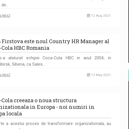
a de…
AI MULT
12 Aug 2021
a Firstova este noul Country HR Manager al
-Cola HBC Romania
 s-a alaturat echipei Coca-Cola HBC in anul 2004, in
birsk, Siberia, ca Sales…
AI MULT
13 May 2021
-Cola creeaza o noua structura
nizationala in Europa - noi numiri in
pa locala
te a acestui proces de transformare organizationala, au