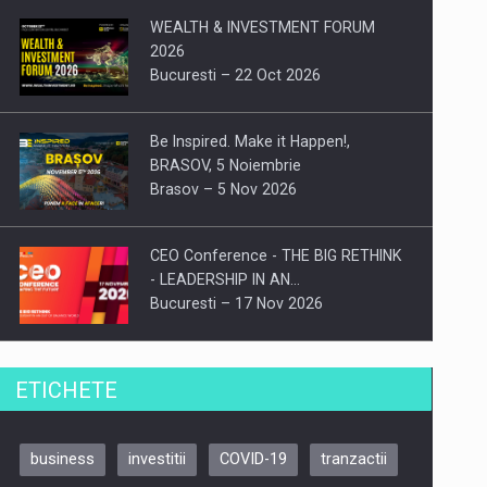
WEALTH & INVESTMENT FORUM
2026
Bucuresti – 22 Oct 2026
Be Inspired. Make it Happen!,
BRASOV, 5 Noiembrie
Brasov – 5 Nov 2026
CEO Conference - THE BIG RETHINK
- LEADERSHIP IN AN…
Bucuresti – 17 Nov 2026
Be Inspired. Make it Happen!, CLUJ, 9
ETICHETE
Decembrie
Cluj-Napoca – 9 Dec 2026
business
investitii
COVID-19
tranzactii
Be Inspired. Make it Happen!,