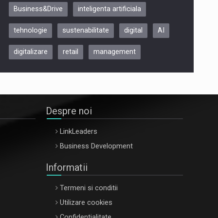
Business&Drive
inteligenta artificiala
ARTEMIS LETO, ORADEA, 8
Octombrie
tehnologie
sustenabilitate
digital
AI
Oradea – 8 Oct 2026
digitalizare
retail
management
Despre noi
LinkLeaders
Business Development
Informatii
Termeni si conditii
Utilizare cookies
Confidentialitate