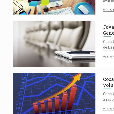
avut l
VEZI M
Jova
Gene
Coca-C
de Dir
VEZI M
Coca
volu
Coca-C
a rapo
VEZI M