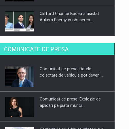
Clifford Chance Badea a asistat
Aukera Energy in obtinerea…
SAPTE PERSONALITATI DIN MEDIUL
COMUNICATE DE PRESA
DE AFACERI, ACADEMIC SI
INSTITUTIONAL…
Comunicat de presa: Datele
Hard Enduro Piatra Craiului 2026,
colectate de vehicule pot deveni…
fueled by benzinariile RO…
Comunicat de presa: Explozie de
aplicari pe piata muncii…