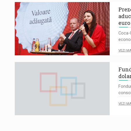
Prez
aduc
euro
Coca-C
econom
VEZI M
Fund
dola
Fondu
consol
VEZI M