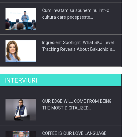
Cum invatam sa spunem nu intr-o
cultura care pedepseste…
Ingredient Spotlight: What SKU Level
Tracking Reveals About Bakuchiol's…
Producatorii si comerciantii care nu
INTERVIURI
se supun noilor reglementari…
OUR EDGE WILL COME FROM BEING
Proteinmaxxing and the Future of
THE MOST DIGITALIZED…
Protein Demand
COFFEE IS OUR LOVE LANGUAGE