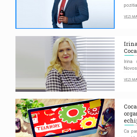
poziti
VEZI M
Irin
Coca
Irina
Novosi
VEZI M
Coca
orga
echi
Ca par