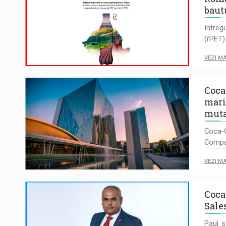
baut
Intreg
(rPET)
VEZI M
Coca
mari
muta
Coca-C
Compan
VEZI M
Coca
Sale
Paul s