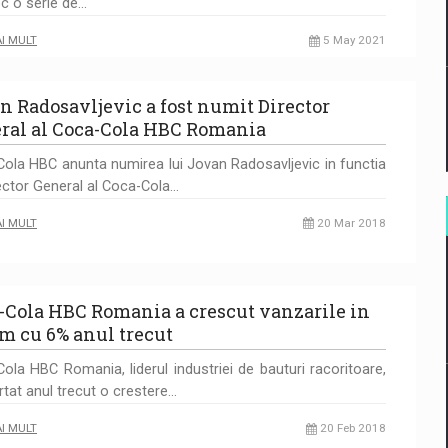
oc o serie de…
AI MULT
5 May 2021
n Radosavljevic a fost numit Director
ral al Coca-Cola HBC Romania
ola HBC anunta numirea lui Jovan Radosavljevic in functia
ector General al Coca-Cola…
AI MULT
20 Mar 2018
-Cola HBC Romania a crescut vanzarile in
m cu 6% anul trecut
ola HBC Romania, liderul industriei de bauturi racoritoare,
rtat anul trecut o crestere…
AI MULT
20 Feb 2018