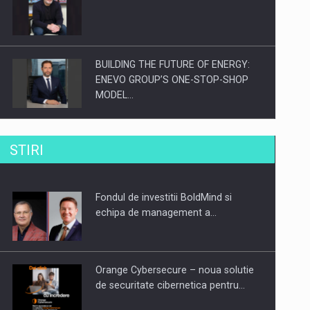
BUILDING THE FUTURE OF ENERGY:
ENEVO GROUP’S ONE-STOP-SHOP
MODEL…
ROOTED IN ROMANIA, BUILT TO
STIRI
DELIVER TECHNOLOGY FOR THE…
Fondul de investitii BoldMind si
PUTTING ROMANIAN CORPORATE
echipa de management a…
COMPANIES ON THE INTERNATIONAL
BUSINESS SCENE
Orange Cybersecure – noua solutie
de securitate cibernetica pentru…