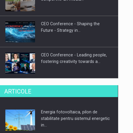
CEO Conference - Shaping the
Future - Strategy in…
CEO Conference - Leading people,
fostering creativity towards a…
CEO Conference - Shaping The
ARTICOLE
Future - Technology and…
Energia fotovoltaica, pilon de
Webinar - Business Evolution-
stabilitate pentru sistemul energetic
RETHINK STRATEGY-Finantare
in…
Investitii Digitalizare