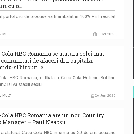
uri cu o…
ul portofoliu de produse va fi ambalat in 100% PET reciclat
AI MULT
5 Oct 2023
-Cola HBC Romania se alatura celei mai
 comunitati de afaceri din capitala,
ndu-si birourile…
ola HBC Romania, o filiala a Coca-Cola Hellenic Bottling
y, isi va stabili sediul…
AI MULT
26 Jun 2023
-Cola HBC Romania are un nou Country
s Manager – Paul Neacsu
-a alaturat Coca-Cola HBC in urma cu 20 de ani, ocupand