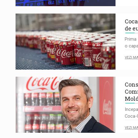
Coca
de e
Prima 
o capa
VEZI M
Cons
Comm
Mol
Incepa
Coca-C
VEZI M