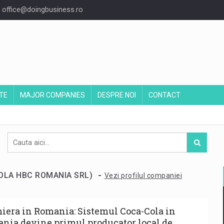
office@doingbusiness.ro
TE
MAJOR COMPANIES
DESPRE NOI
CONTACT
-
COLA HBC ROMANIA SRL)
Vezi profilul companiei
iera in Romania: Sistemul Coca-Cola in
nia devine primul producator local de