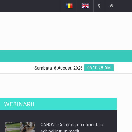
06:10:29 AM
Sambata, 8 August, 2026
WEBINARII
CANON - Colaborarea eficienta a
echipei intr un mediu…