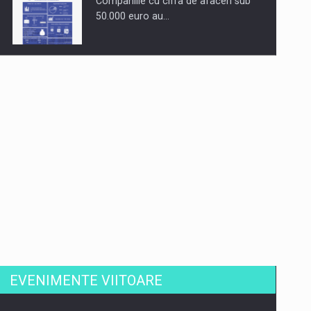
Companiile cu cifra de afaceri sub
50.000 euro au…
Dinu Bumbacea revine in PwC
Romania ca Partener si…
Comunicat de presa: Joburile part-
time reincep sa intre pe…
EVENIMENTE VIITOARE