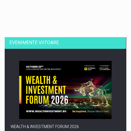
Dinu Bumbacea revine in PwC Romania ca Partener si…
EVENIMENTE VIITOARE
Comunicat de presa: Joburile part-time reincep sa intre pe…
WEALTH & INVESTMENT FORUM 2026