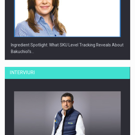
Ingredient Spotlight: What SKU Level Tracking Reveals About
Bakuchiol's…
INTERVIURI
Producatorii si comerciantii care nu se supun noilor