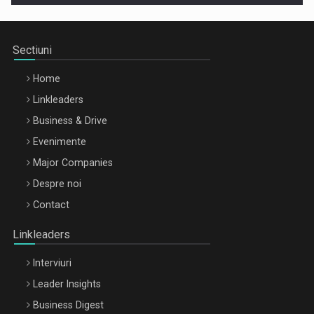
Sectiuni
Home
Linkleaders
Business & Drive
Evenimente
Major Companies
Be Inspired. Make it Happen!, ARTEMIS LETO, ORADEA, 8
Despre noi
Octombrie
Contact
Oradea – 8 Oct 2026
Linkleaders
Interviuri
Leader Insights
Business Digest