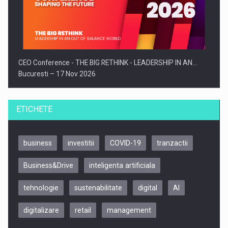
CEO Conference - THE BIG RETHINK - LEADERSHIP IN AN…
Bucuresti – 17 Nov 2026
ETICHETE
business
investitii
COVID-19
tranzactii
Business&Drive
inteligenta artificiala
tehnologie
sustenabilitate
digital
AI
digitalizare
retail
management
Be Inspired. Make it Happen!, CLUJ, 9 Decembrie
Cluj-Napoca – 9 Dec 2026