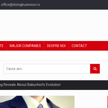
office@doingbusiness.ro
TE
MAJOR COMPANIES
DESPRE NOI
CONTACT
ing Reveals About Bakuchiol's Evolution
un noilor reglementari UE privind ambalajele pot risca retragerea prod
ent din Romania va ajunge la 5,22 miliarde euro in acest an, sustinut