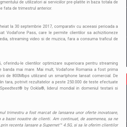
entului de utilizatori ai serviciilor pre-platite in baza totala de
e fata de trimestrul anterior.
heiat la 30 septembrie 2017, comparativ cu aceeasi perioada a
at Vodafone Pass, care le permite clientilor sa achizitioneze
l media, streaming video si de muzica, fara a consuma traficul de
oferindu-le clientilor optimizare superioara pentru streaming
me de banda mai mare. Mai mult, Vodafone Romania a fost prima
lorii de 800Mbps utilizand un smartphone lansat comercial. De
tara, potrivit rezultatelor a peste 250.000 de teste efectuate
l Speedtest® by Ookla®, liderul mondial in domeniul testarii si
timul trimestru a fost marcat de lansarea unor oferte inovatoare,
a a bazei noastre de clienti. Am continuat, de asemenea, sa ne
prin recenta lansare a Supernet™ 4.5G, si sa le oferim clientilor