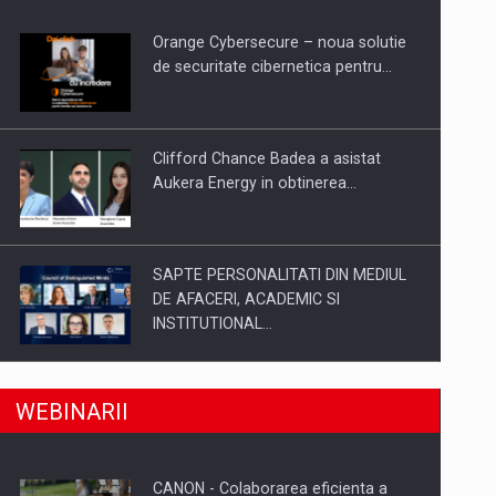
Orange Cybersecure – noua solutie
de securitate cibernetica pentru…
Clifford Chance Badea a asistat
Aukera Energy in obtinerea…
SAPTE PERSONALITATI DIN MEDIUL
DE AFACERI, ACADEMIC SI
INSTITUTIONAL…
a, preiau compania intr-o tranzactie de peste 25…
SYCLEF isi consolideaza prezenta in
WEBINARII
Romania printr-o a doua…
CANON - Colaborarea eficienta a