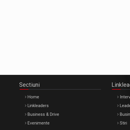
Sectiuni
Linkle
Home
Interv
Linkleaders
Leade
Business & Drive
Busin
Evenimente
Stiri