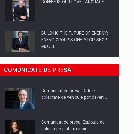
COFFEE IS OUR LOVE LANGUAGE
BUILDING THE FUTURE OF ENERGY:
ENEVO GROUP’S ONE-STOP-SHOP
MODEL…
ROOTED IN ROMANIA, BUILT TO
COMUNICATE DE PRESA
DELIVER TECHNOLOGY FOR THE…
Comunicat de presa: Datele
PUTTING ROMANIAN CORPORATE
colectate de vehicule pot deveni…
COMPANIES ON THE INTERNATIONAL
BUSINESS SCENE
Comunicat de presa: Explozie de
aplicari pe piata muncii…