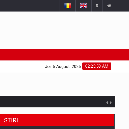
02:25:59 AM
Joi, 6 August, 2026
uselor din piata
STIRI
a de segmentele digitale