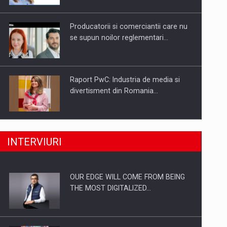
Investitii Digitalizare
Producatorii si comerciantii care nu
se supun noilor reglementari…
Raport PwC: Industria de media si
divertisment din Romania…
Ce nu stiu Directorii de HR despre
INTERVIURI
performanta echipelor…
OUR EDGE WILL COME FROM BEING
Cum invatam sa spunem nu intr-o
THE MOST DIGITALIZED…
cultura care pedepseste…