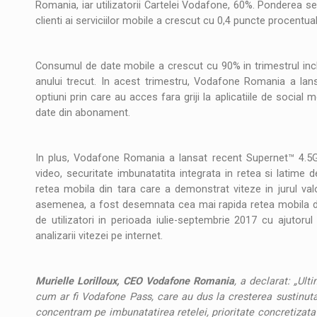
Romania, iar utilizatorii Cartelei Vodafone, 60%. Ponderea segm
clienti ai serviciilor mobile a crescut cu 0,4 puncte procentual
Consumul de date mobile a crescut cu 90% in trimestrul inc
anului trecut. In acest trimestru, Vodafone Romania a lans
optiuni prin care au acces fara griji la aplicatiile de socia
date din abonament.
In plus, Vodafone Romania a lansat recent Supernet™ 4.5G, 
video, securitate imbunatatita integrata in retea si lati
retea mobila din tara care a demonstrat viteze in jurul va
asemenea, a fost desemnata cea mai rapida retea mobila din 
de utilizatori in perioada iulie-septembrie 2017 cu ajutoru
analizarii vitezei pe internet.
Murielle Lorilloux, CEO Vodafone Romania
, a declarat: „Ul
cum ar fi Vodafone Pass, care au dus la cresterea sustinut
concentram pe imbunatatirea retelei, prioritate concretizata 