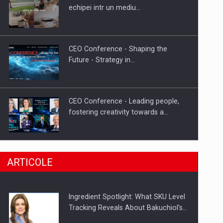
Fondul de investitii BoldMind si
echipei intr un mediu…
echipa de management a…
CEO Conference - Shaping the
Future - Strategy in…
CEO Conference - Leading people,
fostering creativity towards a…
CEO Conference - Shaping The
ARTICOLE
Future - Technology and…
Ingredient Spotlight: What SKU Level
Webinar - Business Evolution-
Tracking Reveals About Bakuchiol's…
RETHINK STRATEGY-Finantare