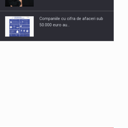
Companiile cu cifra de afaceri sub
50.000 euro au…
Dinu Bumbacea revine in PwC
Romania ca Partener si…
Comunicat de presa: Joburile part-
time reincep sa intre pe…