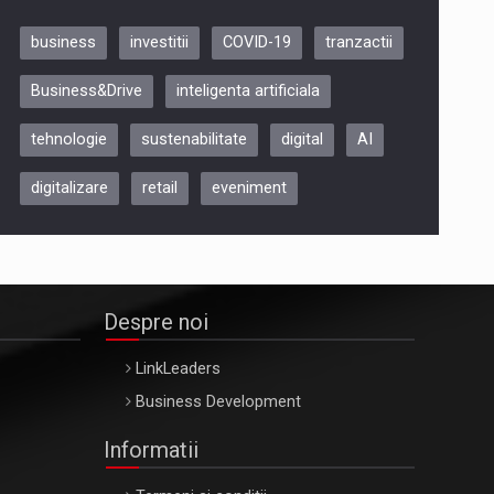
business
investitii
COVID-19
tranzactii
Be Inspired. Make it Happen!,
Business&Drive
inteligenta artificiala
ARTEMIS LETO, ORADEA, 8
Octombrie
tehnologie
sustenabilitate
digital
AI
Oradea – 8 Oct 2026
digitalizare
retail
eveniment
Despre noi
LinkLeaders
Business Development
Informatii