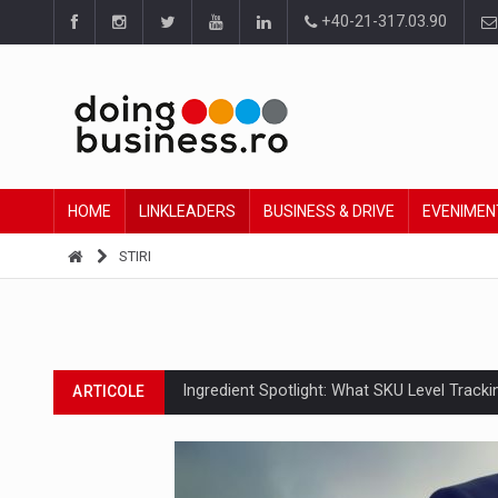
+40-21-317.03.90
HOME
LINKLEADERS
BUSINESS & DRIVE
EVENIMEN
STIRI
Ingredient Spotlight: What SKU Level Track
ARTICOLE
Producatorii si comerciantii care nu se sup
ARTICOLE
Raport PwC: Industria de media si divertism
ARTICOLE