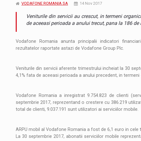
JAECOO 5 SHS-H a ajuns in Romania
STIRI
VODAFONE ROMANIA SA
14 Nov 2017
Veniturile din servicii au crescut, in termeni organi
Orange Cybersecure – noua solutie de securi
STIRI
de aceeasi perioada a anului trecut, pana la 186 de 
Cum invatam sa spunem nu intr-o cultura c
ARTICOLE
Vodafone Romania anunta principalii indicatori financiar
rezultatelor raportate astazi de Vodafone Group Plc.
Veniturile din servicii aferente trimestrului incheiat la 30 s
4,1% fata de aceeasi perioada a anului precedent, in termeni 
Vodafone Romania a inregistrat 9.754.823 de clienti (servi
septembrie 2017, reprezentand o crestere cu 386.219 utilizat
total de clienti, 9.037.191 sunt utilizatori ai serviciilor mobile.
ARPU mobil al Vodafone Romania a fost de 6,1 euro in cele tr
La 30 septembrie 2017, abonatii serviciilor mobile reprezent