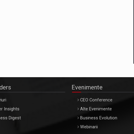
aders
Evenimente
iuri
CEO Conference
r Insights
Alte Evenimente
ess Digest
Business Evolution
Webinarii