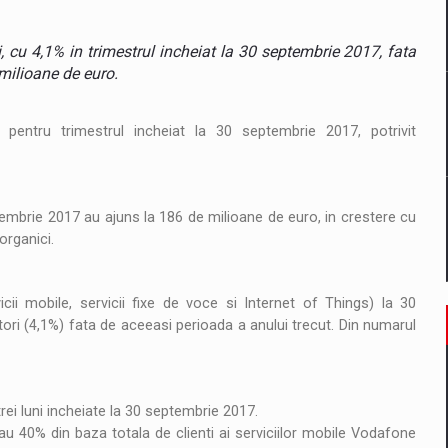
ci, cu 4,1% in trimestrul incheiat la 30 septembrie 2017, fata
tate cibernetica pentru familie si afaceri
milioane de euro.
are pedepseste granitele?
i pentru trimestrul incheiat la 30 septembrie 2017, potrivit
eptembrie 2017 au ajuns la 186 de milioane de euro, in crestere cu
organici.
cii mobile, servicii fixe de voce si Internet of Things) la 30
ori (4,1%) fata de aceeasi perioada a anului trecut. Din numarul
ei luni incheiate la 30 septembrie 2017.
au 40% din baza totala de clienti ai serviciilor mobile Vodafone