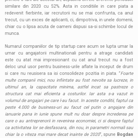
similare din 2020 cu 52%. Asta in conditiile in care piata a
redevenit fierbinte, iar recrutorii nu se mai confrunta, ca anul
trecut, cu un exces de aplicanti, ci, dimpotriva, in unele domenii,
chiar cu o lipsa acuta de oameni dispusi sa-si schimbe locul de
munca.
Numarul companiilor de tip startup care acum se lupta umar la
umar cu angajatorii multinationali pentru a atrage candidati
este cu atat mai impresionant cu cat anul trecut nu a fost
deloc unul usor pentru business-urile aflate la inceput de drum
si care nu reusisera sa isi consolideze pozitia in piata. ”
Foarte
multe companii mici, nou infiintate au fost nevoite sa lucreze, in
ultimul an, la capacitate minima, astfel incat sa pastreze o
structura cat mai eficienta a costurilor. Iar asta s-a vazut in
volumul de angajari pe care l-au facut. In aceste conditii, faptul ca
peste 4.000 de business-uri au facut cel putin o angajare din
ianuarie pana in iunie spune mult nu doar despre increderea pe
care o au antreprenorii in revenirea economiei, ci si despre faptul
ca activitatea lor se desfasoara, din nou, in parametri normali sau
chiar la o viteza mai mare decat inainte de 2020
”, spune
Bogdan