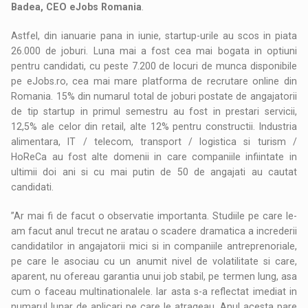
Badea, CEO eJobs Romania
.
Astfel, din ianuarie pana in iunie, startup-urile au scos in piata
26.000 de joburi. Luna mai a fost cea mai bogata in optiuni
pentru candidati, cu peste 7.200 de locuri de munca disponibile
pe eJobs.ro, cea mai mare platforma de recrutare online din
Romania. 15% din numarul total de joburi postate de angajatorii
de tip startup in primul semestru au fost in prestari servicii,
12,5% ale celor din retail, alte 12% pentru constructii. Industria
alimentara, IT / telecom, transport / logistica si turism /
HoReCa au fost alte domenii in care companiile infiintate in
ultimii doi ani si cu mai putin de 50 de angajati au cautat
candidati.
”Ar mai fi de facut o observatie importanta. Studiile pe care le-
am facut anul trecut ne aratau o scadere dramatica a increderii
candidatilor in angajatorii mici si in companiile antreprenoriale,
pe care le asociau cu un anumit nivel de volatilitate si care,
aparent, nu ofereau garantia unui job stabil, pe termen lung, asa
cum o faceau multinationalele. Iar asta s-a reflectat imediat in
numarul lunar de aplicari pe care le atrageau. Anul acesta pare