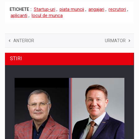
ETICHETE :
Startup-uri
,
piata muncii
,
angajari
,
recrutori
,
aplicanti
,
locul de munca
ANTERIOR
URMATOR
STIRI