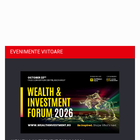
Dinu Bumbacea revine in PwC Romania ca Partener si…
EVENIMENTE VIITOARE
Comunicat de presa: Joburile part-time reincep sa intre pe…