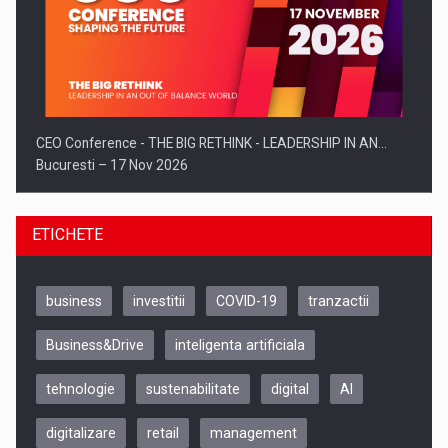
CEO Conference - THE BIG RETHINK - LEADERSHIP IN AN…
Bucuresti – 17 Nov 2026
ETICHETE
business
investitii
COVID-19
tranzactii
Business&Drive
inteligenta artificiala
tehnologie
sustenabilitate
digital
AI
digitalizare
retail
management
Be Inspired. Make it Happen!, CLUJ, 9 Decembrie