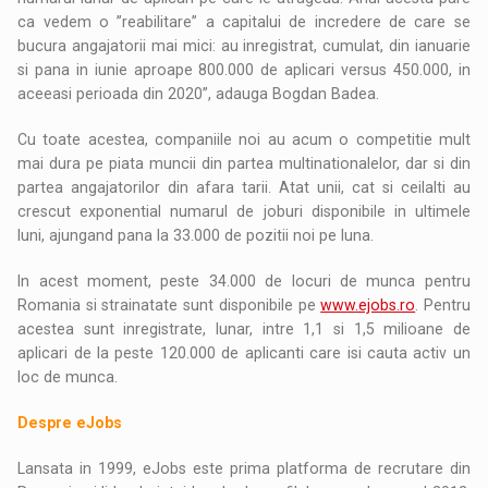
ca vedem o ”reabilitare” a capitalui de incredere de care se
bucura angajatorii mai mici: au inregistrat, cumulat, din ianuarie
si pana in iunie aproape 800.000 de aplicari versus 450.000, in
aceeasi perioada din 2020”, adauga Bogdan Badea.
Cu toate acestea, companiile noi au acum o competitie mult
mai dura pe piata muncii din partea multinationalelor, dar si din
partea angajatorilor din afara tarii. Atat unii, cat si ceilalti au
crescut exponential numarul de joburi disponibile in ultimele
luni, ajungand pana la 33.000 de pozitii noi pe luna.
In acest moment, peste 34.000 de locuri de munca pentru
Romania si strainatate sunt disponibile pe
www.ejobs.ro
. Pentru
acestea sunt inregistrate, lunar, intre 1,1 si 1,5 milioane de
aplicari de la peste 120.000 de aplicanti care isi cauta activ un
loc de munca.
Despre eJobs
Lansata in 1999, eJobs este prima platforma de recrutare din