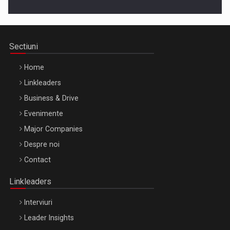
Cluj-Napoca – 9 Dec 2026
Sectiuni
Home
Linkleaders
Business & Drive
Evenimente
Major Companies
Be Inspired. Make it Happen!, ARTEMIS LETO, ORADEA, 8
Despre noi
Octombrie
Contact
Oradea – 8 Oct 2026
Linkleaders
Interviuri
Leader Insights