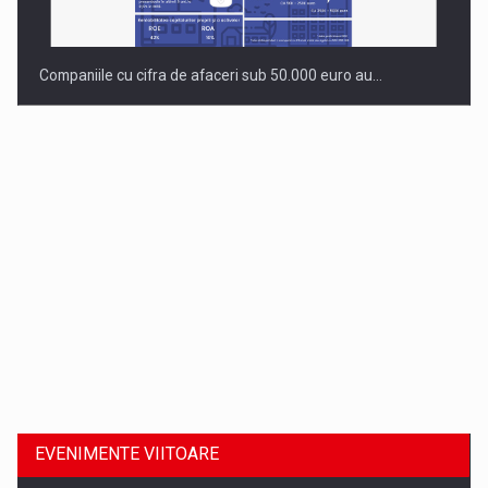
Companiile cu cifra de afaceri sub 50.000 euro au…
Dinu Bumbacea revine in PwC Romania ca Partener si…
EVENIMENTE VIITOARE