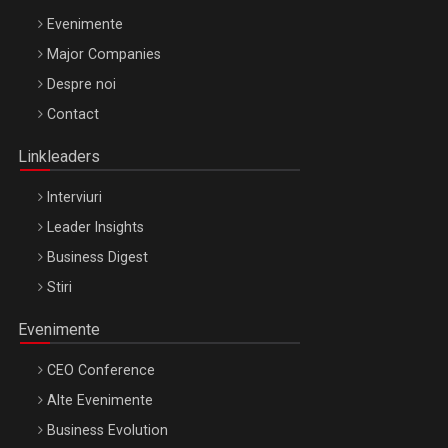
Evenimente
Major Companies
Be Inspired. Make it Happen!, ARTEMIS LETO, ORADEA, 8
Despre noi
Octombrie
Contact
Oradea – 8 Oct 2026
Linkleaders
Interviuri
Leader Insights
Business Digest
Stiri
Evenimente
CEO Conference
Alte Evenimente
Business Evolution