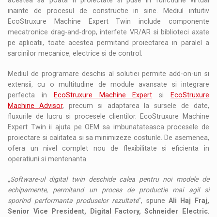
inainte de procesul de constructie in sine. Mediul intuitiv
EcoStruxure Machine Expert Twin include componente
mecatronice drag-and-drop, interfete VR/AR si biblioteci axate
pe aplicatii, toate acestea permitand proiectarea in paralel a
sarcinilor mecanice, electrice si de control.
Mediul de programare deschis al solutiei permite add-on-uri si
extensii, cu o multitudine de module avansate si integrare
perfecta in
EcoStruxure Machine Expert
si
EcoStruxure
Machine Advisor
, precum si adaptarea la sursele de date,
fluxurile de lucru si procesele clientilor. EcoStruxure Machine
Expert Twin ii ajuta pe OEM sa imbunatateasca procesele de
proiectare si calitatea si sa minimizeze costurile. De asemenea,
ofera un nivel complet nou de flexibilitate si eficienta in
operatiuni si mentenanta.
„
Software-ul digital twin deschide calea pentru noi modele de
echipamente, permitand un proces de productie mai agil si
sporind performanta produselor rezultate
”, spune
Ali Haj Fraj,
Senior Vice President, Digital Factory, Schneider Electric
.