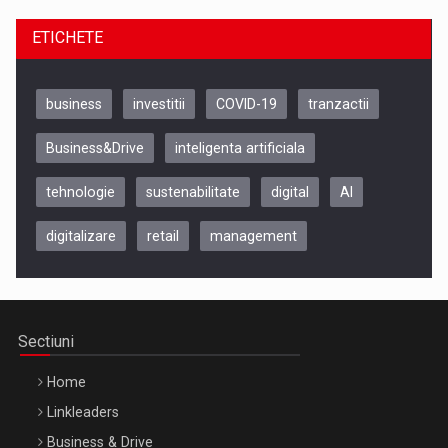
ETICHETE
business
investitii
COVID-19
tranzactii
Business&Drive
inteligenta artificiala
tehnologie
sustenabilitate
digital
AI
digitalizare
retail
management
Be Inspired. Make it Happen!, CLUJ, 9 Decembrie
Cluj-Napoca – 9 Dec 2026
Sectiuni
Home
Linkleaders
Business & Drive