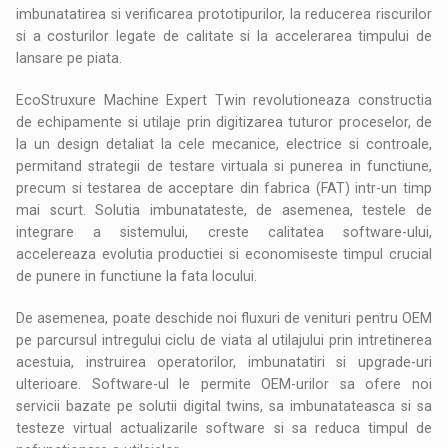
imbunatatirea si verificarea prototipurilor, la reducerea riscurilor
si a costurilor legate de calitate si la accelerarea timpului de
lansare pe piata.
EcoStruxure Machine Expert Twin revolutioneaza constructia
de echipamente si utilaje prin digitizarea tuturor proceselor, de
la un design detaliat la cele mecanice, electrice si controale,
permitand strategii de testare virtuala si punerea in functiune,
precum si testarea de acceptare din fabrica (FAT) intr-un timp
mai scurt. Solutia imbunatateste, de asemenea, testele de
integrare a sistemului, creste calitatea software-ului,
accelereaza evolutia productiei si economiseste timpul crucial
de punere in functiune la fata locului.
De asemenea, poate deschide noi fluxuri de venituri pentru OEM
pe parcursul intregului ciclu de viata al utilajului prin intretinerea
acestuia, instruirea operatorilor, imbunatatiri si upgrade-uri
ulterioare. Software-ul le permite OEM-urilor sa ofere noi
servicii bazate pe solutii digital twins, sa imbunatateasca si sa
testeze virtual actualizarile software si sa reduca timpul de