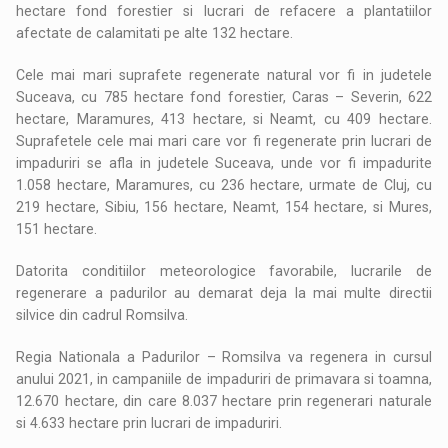
hectare fond forestier si lucrari de refacere a plantatiilor
afectate de calamitati pe alte 132 hectare.
Cele mai mari suprafete regenerate natural vor fi in judetele
Suceava, cu 785 hectare fond forestier, Caras – Severin, 622
hectare, Maramures, 413 hectare, si Neamt, cu 409 hectare.
Suprafetele cele mai mari care vor fi regenerate prin lucrari de
impaduriri se afla in judetele Suceava, unde vor fi impadurite
1.058 hectare, Maramures, cu 236 hectare, urmate de Cluj, cu
219 hectare, Sibiu, 156 hectare, Neamt, 154 hectare, si Mures,
151 hectare.
Datorita conditiilor meteorologice favorabile, lucrarile de
regenerare a padurilor au demarat deja la mai multe directii
silvice din cadrul Romsilva.
Regia Nationala a Padurilor – Romsilva va regenera in cursul
anului 2021, in campaniile de impaduriri de primavara si toamna,
12.670 hectare, din care 8.037 hectare prin regenerari naturale
si 4.633 hectare prin lucrari de impaduriri.