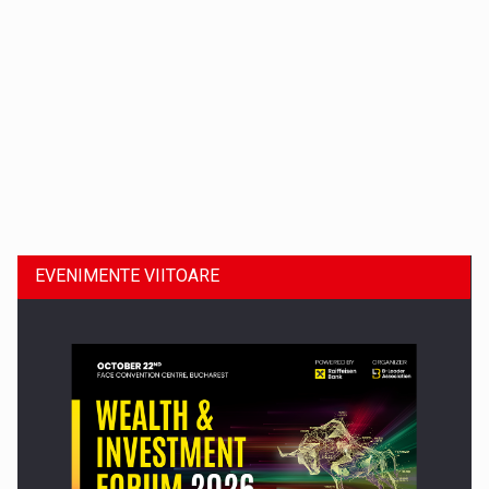
Dinu Bumbacea revine in PwC Romania ca Partener si…
EVENIMENTE VIITOARE
Comunicat de presa: Joburile part-time reincep sa intre pe…