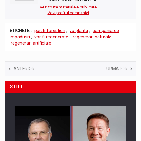
Vezi toate materialele publicate
Vezi profilul companiei
ETICHETE :
puieti forestieri
,
va planta
,
campania de
impaduriri
,
vor fi regenerate
,
regenerari naturale
,
regenerari artificiale
ANTERIOR
URMATOR
STIRI