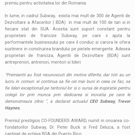
premiu pentru activitatea lor din Romania.
In lume, in cadrul Subway,
exista mai mult de 300 de Agenti de
Dezvoltare a Afacerilor ( BDA) in mai mult de 100 de tari si in
fiecare stat din SUA. Acestia sunt suport constant pentru
proprietarii de francize Subway, pe care ii ajuta la
performantele businessului pe care il conduc si carora le ofera
sustinere in construirea brandului pe pietele emergente. Adesea
proprietari de franciza, Agentii de Dezvoltare (BDA) sunt
antreprenori, antrenori, mentori si lideri.
"Premiantii au fost recunoscuti din motive diferite, dar toti au un
lucru in comun: ei continua sa fie cei mai buni in ceea ce fac, sa
fie lideri exceptionali pe teritoriul lor si o sursa de inspiratie pentru
colegii lor prin munca prin dedicarea si inovatia pe care le
demonstreaza zilnic ", a declarat actualul
CEO Subway, Trevor
Haynes.
Premiul prestigios CO-FOUNDERS AWARD, numit in onoarea co-
fondatorilor Subway, Dr. Peter Buck si Fred Deluca, a fost
castigat de echipa BDA din Puerto Rico.