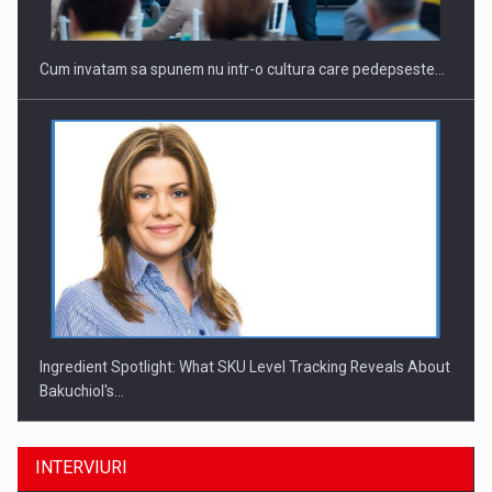
Cum invatam sa spunem nu intr-o cultura care pedepseste…
Ingredient Spotlight: What SKU Level Tracking Reveals About
Bakuchiol's…
INTERVIURI