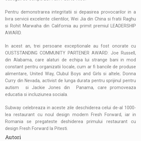
Pentru demonstrarea integritatii si depasirea provocarilor in a
livra servicii excelente clientilor, Wei Jia din China si fratii Raghu
si Rohit Marwaha din California au primit premiul LEADERSHIP
AWARD.
In acest an, trei persoane exceptionale au fost onorate cu
OUSTSTANDING COMMUNITY PARTENER AWARD: Joe Russell,
din Alabama, care alaturi de echipa lui strange bani in mod
constant pentru organizatii locale, cum ar fi bancile de produse
alimentare, United Way, Clubul Boys and Girls si altele; Donna
Curry din Nevada, activist de lunga durata pentru sprijinul pentru
autism si Jackie Jones din Panama, care promoveaza
educatia si incluziunea sociala.
Subway celebreaza in aceste zile deschiderea celui de-al 1000-
lea restaurant cu noul design modern Fresh Forward, iar in
Romania se pregateste deshiderea primului restaurant cu
design Fresh Forward la Pitesti.
Autori