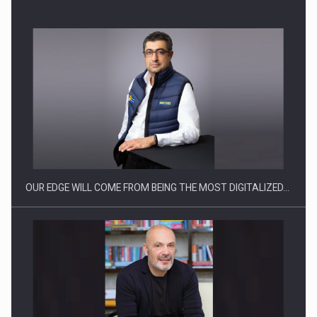
Producatorii si comerciantii care nu se supun noilor
reglementari…
OUR EDGE WILL COME FROM BEING THE MOST DIGITALIZED…