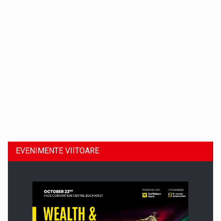
Dinu Bumbacea revine in PwC Romania ca Partener si…
EVENIMENTE VIITOARE