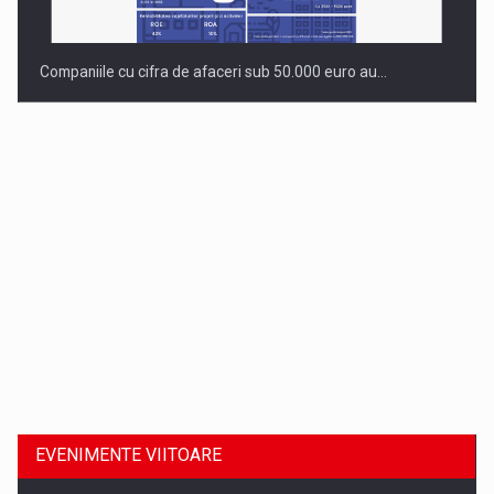
Companiile cu cifra de afaceri sub 50.000 euro au…
Dinu Bumbacea revine in PwC Romania ca Partener si…
EVENIMENTE VIITOARE