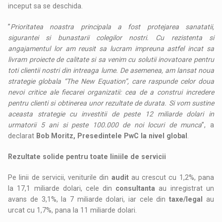
inceput sa se deschida.
”
Prioritatea noastra principala a fost protejarea sanatatii,
sigurantei si bunastarii colegilor nostri. Cu rezistenta si
angajamentul lor am reusit sa lucram impreuna astfel incat sa
livram proiecte de calitate si sa venim cu solutii inovatoare pentru
toti clientii nostri din intreaga lume. De asemenea, am lansat noua
strategie globala “The New Equation”, care raspunde celor doua
nevoi critice ale fiecarei organizatii: cea de a construi incredere
pentru clienti si obtinerea unor rezultate de durata. Si vom sustine
aceasta strategie cu investitii de peste 12 miliarde dolari in
urmatorii 5 ani si peste 100.000 de noi locuri de munca
”, a
declarat
Bob Moritz, Presedintele PwC la nivel global
.
Rezultate solide pentru toate liniile de servicii
Pe linii de servicii, veniturile din
audit
au crescut cu 1,2%, pana
la 17,1 miliarde dolari, cele din
consultanta
au inregistrat un
avans de 3,1%, la 7 miliarde dolari, iar cele din
taxe/legal
au
urcat cu 1,7%, pana la 11 miliarde dolari.