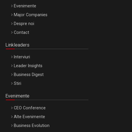
Evenimente
Major Companies
Be Inspired. Make it Happen!, ARTEMIS LETO, ORADEA, 8
Despre noi
Octombrie
Contact
Oradea – 8 Oct 2026
Linkleaders
Interviuri
Leader Insights
Business Digest
Stiri
Evenimente
CEO Conference
Alte Evenimente
Business Evolution