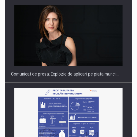
PUTTING ROMANIAN CORPORATE COMPANIES ON THE
INTERNATIONAL BUSINESS SCENE
Comunicat de presa: Explozie de aplicari pe piata muncii…