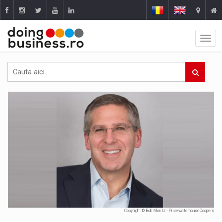
Copyright © Bob Moritz - PricewaterhouseCoopers