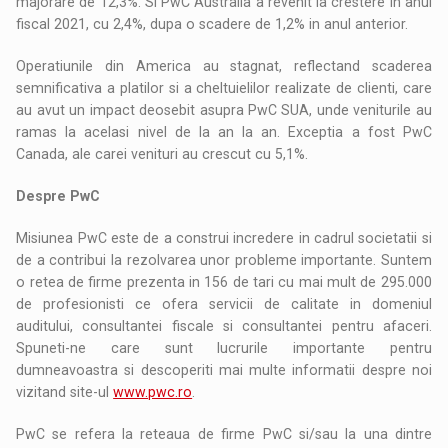
majorare de 12,3%. Si PwC Australia a revenit la crestere in anul
fiscal 2021, cu 2,4%, dupa o scadere de 1,2% in anul anterior.
Operatiunile din America au stagnat, reflectand scaderea
semnificativa a platilor si a cheltuielilor realizate de clienti, care
au avut un impact deosebit asupra PwC SUA, unde veniturile au
ramas la acelasi nivel de la an la an. Exceptia a fost PwC
Canada, ale carei venituri au crescut cu 5,1%.
Despre PwC
Misiunea PwC este de a construi incredere in cadrul societatii si
de a contribui la rezolvarea unor probleme importante. Suntem
o retea de firme prezenta in 156 de tari cu mai mult de 295.000
de profesionisti ce ofera servicii de calitate in domeniul
auditului, consultantei fiscale si consultantei pentru afaceri.
Spuneti-ne care sunt lucrurile importante pentru
dumneavoastra si descoperiti mai multe informatii despre noi
vizitand site-ul
www.pwc.ro
.
PwC se refera la reteaua de firme PwC si/sau la una dintre