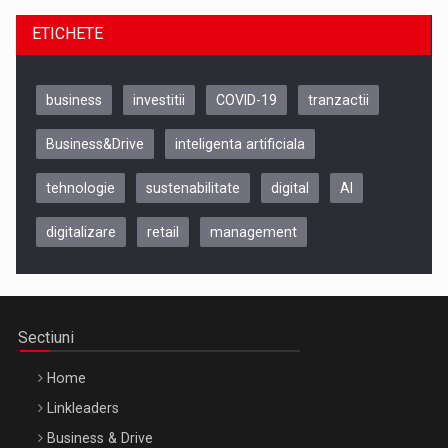
ETICHETE
business
investitii
COVID-19
tranzactii
Business&Drive
inteligenta artificiala
tehnologie
sustenabilitate
digital
AI
digitalizare
retail
management
Be Inspired. Make it Happen!, CLUJ, 9 Decembrie
Cluj-Napoca – 9 Dec 2026
Sectiuni
Home
Linkleaders
Business & Drive