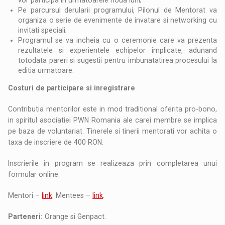
vor participa in urmatoarele noua luni;
Pe parcursul derularii programului, Pilonul de Mentorat va
organiza o serie de evenimente de invatare si networking cu
invitati speciali;
Programul se va incheia cu o ceremonie care va prezenta
rezultatele si experientele echipelor implicate, adunand
totodata pareri si sugestii pentru imbunatatirea procesului la
editia urmatoare.
Costuri de participare si inregistrare
Contributia mentorilor este in mod traditional oferita pro-bono,
in spiritul asociatiei PWN Romania ale carei membre se implica
pe baza de voluntariat. Tinerele si tinerii mentorati vor achita o
taxa de inscriere de 400 RON.
Inscrierile in program se realizeaza prin completarea unui
formular online:
Mentori –
link
. Mentees –
link
.
Parteneri:
Orange si Genpact.