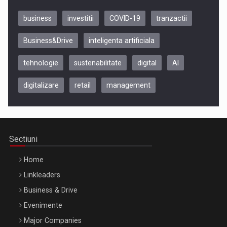
business
investitii
COVID-19
tranzactii
Business&Drive
inteligenta artificiala
tehnologie
sustenabilitate
digital
AI
digitalizare
retail
management
Be Inspired. Make it Happen!, CLUJ, 9 Decembrie
Cluj-Napoca – 9 Dec 2026
Sectiuni
Home
Linkleaders
Business & Drive
Evenimente
Major Companies