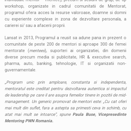
workshop, organizate in cadrul comunitatii de Mentorat,
programul ofera acces la resurse valoroase, doamne si domni
cu experiente complexe in zona de dezvoltare personala, a
carierei si/ sau a afacerii proprii.
Lansat in 2013, Programul a reusit sa adune pana in prezent o
comunitate de peste 200 de mentori si aproape 300 de femei
mentorate (
mentees
), suporteri ai organizatiei, din domenii
diverse precum media si publicitate, HR & executive search,
pharma, auto, banking, tehnologie, IT si organizatii non-
guvernamentale.
„Program unic prin amploare, constanta si independenta,
mentoratul este creditat pentru dezvoltarea autentica si impactul
de leadership pe care il are asupra femeilor tinere in pozitii de mid-
management. Un generic promovat de mentori este: „Cu cat oferi
mai mult din suflet, fara a astepta sa primesti ceva in schimb, cu
atat mai mult se intoarce”, spune
Paula Buse, Vicepresedinte
Mentoring PWN Romania.