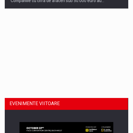
Companiile cu cifra de afaceri sub 50.000 euro au…
Dinu Bumbacea revine in PwC Romania ca Partener si…
EVENIMENTE VIITOARE