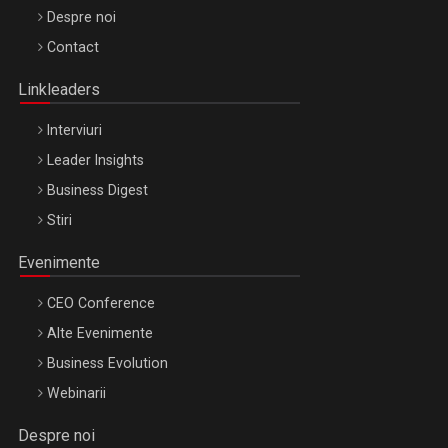
Be Inspired. Make it Happen!, ARTEMIS LETO, ORADEA, 8
Despre noi
Octombrie
Contact
Oradea – 8 Oct 2026
Linkleaders
Interviuri
Leader Insights
Business Digest
Stiri
Evenimente
CEO Conference
Alte Evenimente
Business Evolution
Webinarii
Despre noi