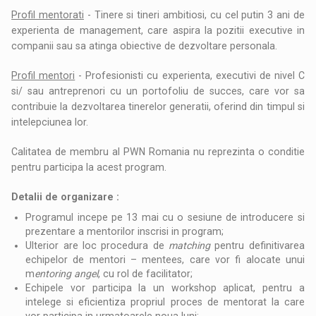
Profil mentorati
- Tinere si tineri ambitiosi, cu cel putin 3 ani de
experienta de management, care aspira la pozitii executive in
companii sau sa atinga obiective de dezvoltare personala.
Profil mentori
- Profesionisti cu experienta, executivi de nivel C
si/ sau antreprenori cu un portofoliu de succes, care vor sa
contribuie la dezvoltarea tinerelor generatii, oferind din timpul si
intelepciunea lor.
Calitatea de membru al PWN Romania nu reprezinta o conditie
pentru participa la acest program.
Detalii de organizare :
Programul incepe pe 13 mai cu o sesiune de introducere si
prezentare a mentorilor inscrisi in program;
Ulterior are loc procedura de
matching
pentru definitivarea
echipelor de mentori – mentees, care vor fi alocate unui
m
entoring angel
, cu rol de facilitator;
Echipele vor participa la un workshop aplicat, pentru a
intelege si eficientiza propriul proces de mentorat la care