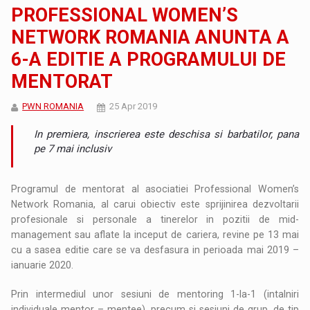
PROFESSIONAL WOMEN’S
NETWORK ROMANIA ANUNTA A
6-A EDITIE A PROGRAMULUI DE
MENTORAT
PWN ROMANIA
25 Apr 2019
In premiera, inscrierea este deschisa si barbatilor, pana
pe 7 mai inclusiv
Programul de mentorat al asociatiei Professional Women’s
Network Romania, al carui obiectiv este sprijinirea dezvoltarii
profesionale si personale a tinerelor in pozitii de mid-
management sau aflate la inceput de cariera, revine pe 13 mai
cu a sasea editie care se va desfasura in perioada mai 2019 –
ianuarie 2020.
Prin intermediul unor sesiuni de mentoring 1-la-1 (intalniri
individuale mentor – mentee), precum si sesiuni de grup, de tip