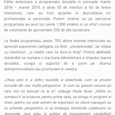
Editia anterioara a programului, derulata in perioada martie
2018 – martie 2019, a atras 55 de mentori si 60 de tinere
mentorate, care au fost sprijinite in dezvoltarea lor
profesionala si personala. Putem estima ca pe parcursul
programului au avut loc peste 1.000 intalniri si un efort comun
de voluntariat de aproximativ 250 de zile lucratoare.
La finalul programului, peste 75% dintre tinerele mentorate au
apreciat experienta castigata, ca fiind : „exceptionala”, iar relatia
cu mentorul - „o relatie care va dura in timp”. Printre abilitatile
dobandite se numara o mai buna administrare a timpului, luarea
deciziilor, curajul si suportul de a porni pe drumul
antreprenoriatului sau promovare in cariera.
„Cheia este in a defini reusitele si obiectivele, cum sa privesti
lucrurile din mai multe perspective. Si cum sa gasesti resurse pe
care nici nu banuiai ca le ai”, adauga Paula Buse. „Editia cu
numarul 6 isi propune, pentru prima data, sa atraga in program si
tineri, pentru noi este extrem de important ca viitorii manageri sa
isi schimbe perspectiva si sa inteleaga beneficiile colaborarii cu
doamnele, care aduc in echipa de management capabilitati