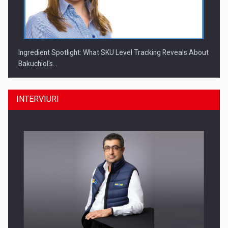
Ingredient Spotlight: What SKU Level Tracking Reveals About
Bakuchiol's…
INTERVIURI
Producatorii si comerciantii care nu se supun noilor
reglementari…