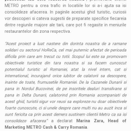
METRO pentru a crea trafic in locatiile lor si a-i ajuta sa isi
consolideze afacerea. In paginile acestui ghid turistic, curiosii
vor descoperi si cateva sugestii de preparate specifice fiecareia
dintre regiunile majore ale tarii, care pot fi regasite in meniurile
restaurantelor din zona respectiva.
“Acest proiect a luat nastere din dorinta noastra de a ramane
solidari cu sectorul HoReCa, cel mai puternic afectat de perioada
dificila prin care am trecut cu totii. Scopul lui este sa promovam
obiectivele turistice din tara noastra si sa facem cunoscut
potentialul turistic al Romaniei, atat la nivel intern, cat si
international, incurajand orice iubitor de calatorii sa descopere,
inainte de toate, frumusetile Romaniei. De la Cazanele Dunarii si
pana in Nordul Bucovinei, de pe insoritele dealuri transilvane si
pana in Delta Dunarii, calatorind prin Romania acompaniati de
acest ghid, turistii sigur vor reusi sa exploreze nu doar obiectivele
foarte cunoscute, ci si unele despre care multi nu au auzit inca si
sunt fericita ca prin acest demers sustinem clientii Metro ca sa isi
consolideze afacerea”
a declarat
Marina Zara, Head of
Marketing METRO Cash & Carry Romania
.