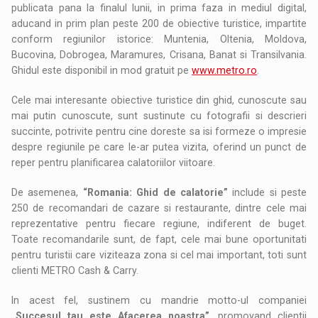
publicata pana la finalul lunii, in prima faza in mediul digital,
aducand in prim plan peste 200 de obiective turistice, impartite
conform regiunilor istorice: Muntenia, Oltenia, Moldova,
Bucovina, Dobrogea, Maramures, Crisana, Banat si Transilvania.
Ghidul este disponibil in mod gratuit pe
www.metro.ro
.
Cele mai interesante obiective turistice din ghid, cunoscute sau
mai putin cunoscute, sunt sustinute cu fotografii si descrieri
succinte, potrivite pentru cine doreste sa isi formeze o impresie
despre regiunile pe care le-ar putea vizita, oferind un punct de
reper pentru planificarea calatoriilor viitoare.
De asemenea,
“Romania: Ghid de calatorie”
include si peste
250 de recomandari de cazare si restaurante, dintre cele mai
reprezentative pentru fiecare regiune, indiferent de buget.
Toate recomandarile sunt, de fapt, cele mai bune oportunitati
pentru turistii care viziteaza zona si cel mai important, toti sunt
clienti METRO Cash & Carry.
In acest fel, sustinem cu mandrie motto-ul companiei
„Succesul tau este Afacerea noastra”
, promovand clientii