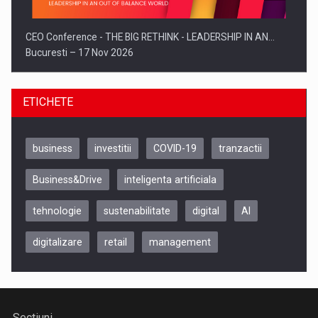
CEO Conference - THE BIG RETHINK - LEADERSHIP IN AN…
Bucuresti – 17 Nov 2026
ETICHETE
business
investitii
COVID-19
tranzactii
Business&Drive
inteligenta artificiala
tehnologie
sustenabilitate
digital
AI
digitalizare
retail
management
Be Inspired. Make it Happen!, CLUJ, 9 Decembrie
Cluj-Napoca – 9 Dec 2026
Sectiuni