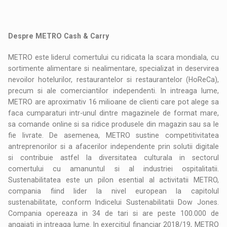
Despre METRO Cash & Carry
METRO este liderul comertului cu ridicata la scara mondiala, cu
sortimente alimentare si nealimentare, specializat in deservirea
nevoilor hotelurilor, restaurantelor si restaurantelor (HoReCa),
precum si ale comerciantilor independenti. In intreaga lume,
METRO are aproximativ 16 milioane de clienti care pot alege sa
faca cumparaturi intr-unul dintre magazinele de format mare,
sa comande online si sa ridice produsele din magazin sau sa le
fie livrate. De asemenea, METRO sustine competitivitatea
antreprenorilor si a afacerilor independente prin solutii digitale
si contribuie astfel la diversitatea culturala in sectorul
comertului cu amanuntul si al industriei ospitalitatii.
Sustenabilitatea este un pilon esential al activitatii METRO,
compania fiind lider la nivel european la capitolul
sustenabilitate, conform Indicelui Sustenabilitatii Dow Jones.
Compania opereaza in 34 de tari si are peste 100.000 de
angajati in intreaga lume. In exercitiul financiar 2018/19, METRO