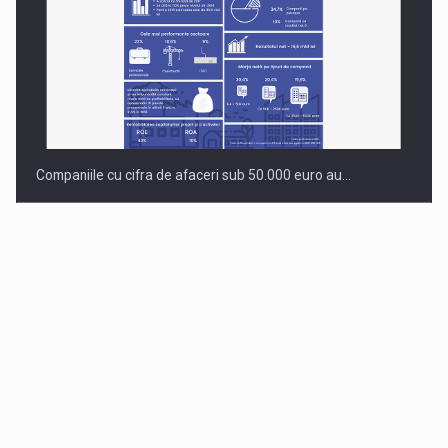
Companiile cu cifra de afaceri sub 50.000 euro au…
Dinu Bumbacea revine in PwC Romania ca Partener si…