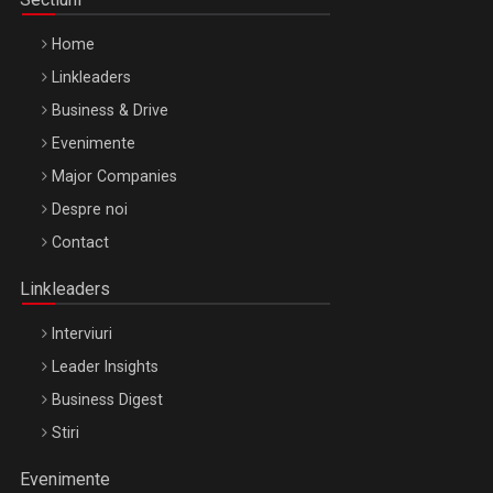
Home
Linkleaders
Business & Drive
Evenimente
Major Companies
Be Inspired. Make it Happen!, ARTEMIS LETO, ORADEA, 8
Despre noi
Octombrie
Contact
Oradea – 8 Oct 2026
Linkleaders
Interviuri
Leader Insights
Business Digest
Stiri
Evenimente