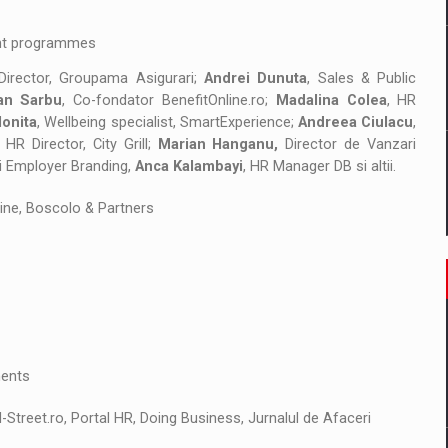
ent programmes
Director, Groupama Asigurari;
Andrei Dunuta
, Sales & Public
an Sarbu
, Co-fondator BenefitOnline.ro;
Madalina Colea
, HR
Ionita
, Wellbeing specialist, SmartExperience;
Andreea Ciulacu
,
,
HR Director, City Grill;
Marian Hanganu,
Director de Vanzari
i Employer Branding,
Anca Kalambayi
, HR Manager DB si altii.
line, Boscolo & Partners
ments
l-Street.ro, Portal HR, Doing Business, Jurnalul de Afaceri