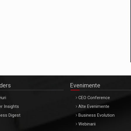
aders
Evenimente
iuri
CEO Conference
r Insights
Alte Evenimente
ess Digest
Business Evolution
Webinarii