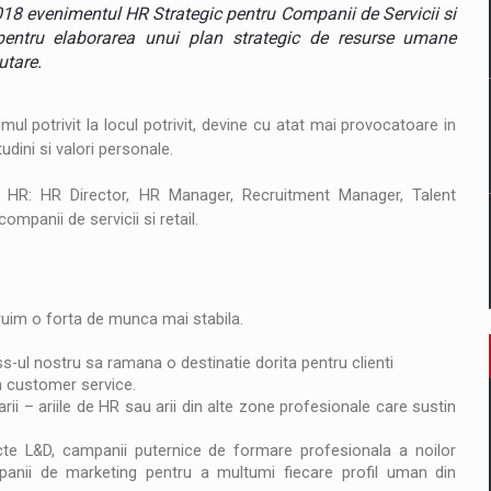
il pentru comanda intr-o gama extinsa de variante atragatoare
8 evenimentul HR Strategic pentru Companii de Servicii si
i pentru elaborarea unui plan strategic de resurse umane
utare.
 Demand
ul potrivit la locul potrivit, devine cu atat mai provocatoare in
udini si valori personale.
 HR: HR Director, HR Manager, Recruitment Manager, Talent
panii de servicii si retail.
ruim o forta de munca mai stabila.
l nostru sa ramana o destinatie dorita pentru clienti
n customer service.
ii – ariile de HR sau arii din alte zone profesionale care sustin
ecte L&D, campanii puternice de formare profesionala a noilor
panii de marketing pentru a multumi fiecare profil uman din