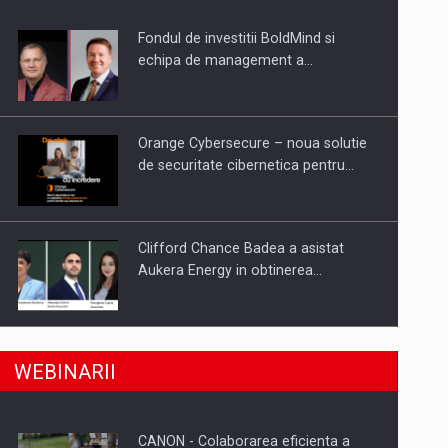
Fondul de investitii BoldMind si
uselor din piata
echipa de management a…
Orange Cybersecure – noua solutie
de securitate cibernetica pentru…
Clifford Chance Badea a asistat
Aukera Energy in obtinerea…
SAPTE PERSONALITATI DIN MEDIUL
a, preiau compania intr-o tranzactie de peste 25…
WEBINARII
DE AFACERI, ACADEMIC SI
INSTITUTIONAL…
CANON - Colaborarea eficienta a