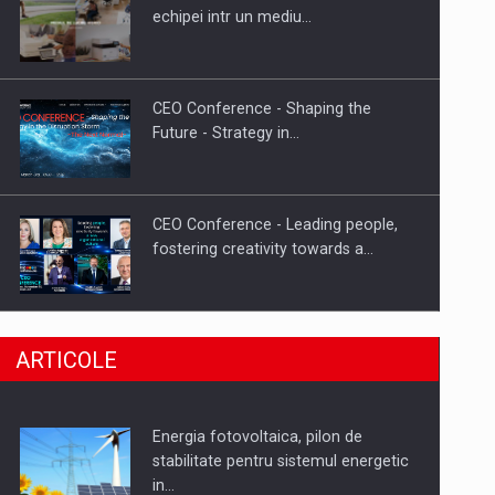
Hard Enduro Piatra Craiului 2026,
echipei intr un mediu…
fueled by benzinariile RO…
CEO Conference - Shaping the
Future - Strategy in…
CEO Conference - Leading people,
fostering creativity towards a…
CEO Conference - Shaping The
ARTICOLE
Future - Technology and…
Energia fotovoltaica, pilon de
Webinar - Business Evolution-
stabilitate pentru sistemul energetic
RETHINK STRATEGY-Finantare
in…