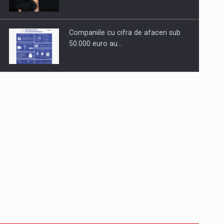
Companiile cu cifra de afaceri sub
50.000 euro au…
Dinu Bumbacea revine in PwC
Romania ca Partener si…
Comunicat de presa: Joburile part-
time reincep sa intre pe…