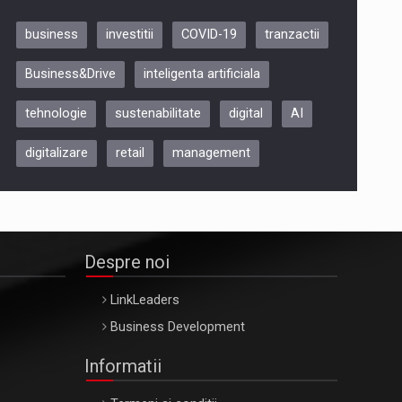
business
investitii
COVID-19
tranzactii
Be Inspired. Make it Happen!,
Business&Drive
inteligenta artificiala
ARTEMIS LETO, ORADEA, 8
Octombrie
tehnologie
sustenabilitate
digital
AI
Oradea – 8 Oct 2026
digitalizare
retail
management
Despre noi
LinkLeaders
Business Development
Informatii