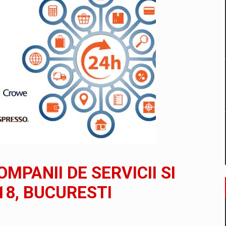
un noilor reglementari UE privind ambalajele pot risca retragerea prod
ES ON THE INTERNATIONAL BUSINESS SCENE
OST DIGITALIZED WHOLESALER IN ROMANIA
 benzinariile RO concept OSCAR – peste 500 de participanti
MPANII DE SERVICII SI
management a Pall-Ex, liderul pietei de transport paletizat din Romani
18, BUCURESTI
MBRU AL FAMILIEI: RANGE ROVER GT