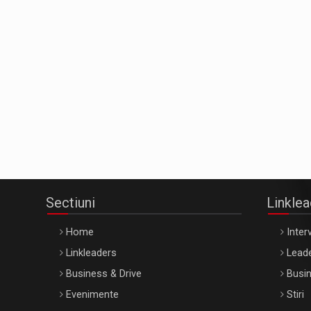
Sectiuni
Linkle
Home
Interv
Linkleaders
Leade
Business & Drive
Busin
Evenimente
Stiri