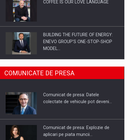
COFFEE IS OUR LOVE LANGUAGE
BUILDING THE FUTURE OF ENERGY:
ENEVO GROUP’S ONE-STOP-SHOP
MODEL…
ROOTED IN ROMANIA, BUILT TO
COMUNICATE DE PRESA
DELIVER TECHNOLOGY FOR THE…
Comunicat de presa: Datele
PUTTING ROMANIAN CORPORATE
colectate de vehicule pot deveni…
COMPANIES ON THE INTERNATIONAL
BUSINESS SCENE
Comunicat de presa: Explozie de
aplicari pe piata muncii…