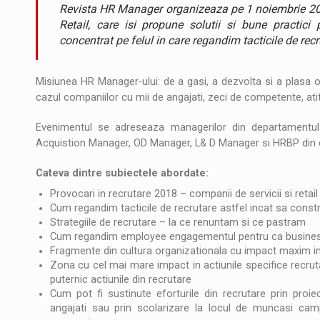
Noul Mercedes-Benz VLE este acum disponib
STIRI
Revista HR Manager organizeaza pe 1 noiembrie 201
Retail, care isi propune solutii si bune practic
JAECOO 5 SHS-H a ajuns in Romania
STIRI
concentrat pe felul in care regandim tacticile de recr
Proteinmaxxing and the Future of Protein
ARTICOLE
Misiunea HR Manager-ului: de a gasi, a dezvolta si a plasa om
cazul companiilor cu mii de angajati, zeci de competente, atit
Evenimentul se adreseaza managerilor din departamentul
Acquistion Manager, OD Manager, L& D Manager si HRBP din com
Cateva dintre subiectele abordate:
Provocari in recrutare 2018 – companii de servicii si retail
Cum regandim tacticile de recrutare astfel incat sa const
Strategiile de recrutare – la ce renuntam si ce pastram
Cum regandim employee engagementul pentru ca business-u
Fragmente din cultura organizationala cu impact maxim i
Zona cu cel mai mare impact in actiunile specifice recrutar
puternic actiunile din recrutare
Cum pot fi sustinute eforturile din recrutare prin proi
angajati sau prin scolarizare la locul de muncasi cam