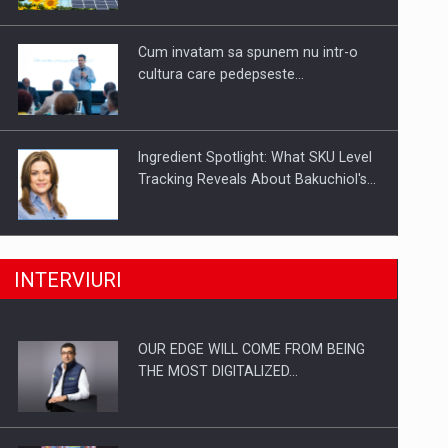
Investitii Digitalizare
Cum invatam sa spunem nu intr-o
cultura care pedepseste…
Ingredient Spotlight: What SKU Level
Tracking Reveals About Bakuchiol's…
Producatorii si comerciantii care nu
INTERVIURI
se supun noilor reglementari…
OUR EDGE WILL COME FROM BEING
Proteinmaxxing and the Future of
THE MOST DIGITALIZED…
Protein Demand