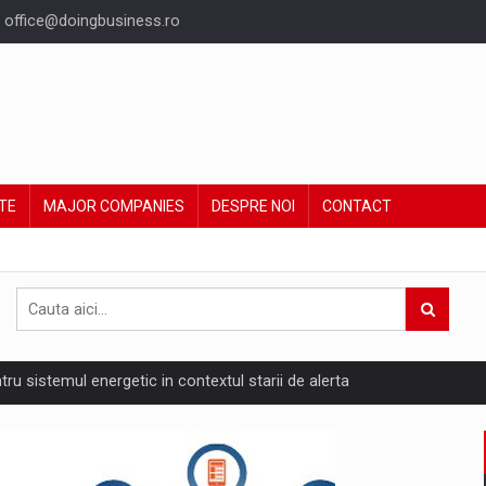
office@doingbusiness.ro
TE
MAJOR COMPANIES
DESPRE NOI
CONTACT
ntru sistemul energetic in contextul starii de alerta
are pedepseste granitele?
ing Reveals About Bakuchiol's Evolution