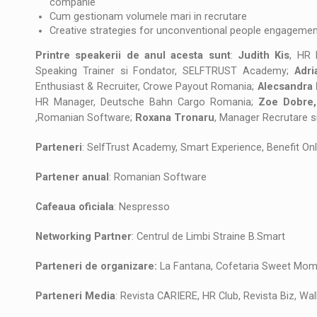
companie
Cum gestionam volumele mari in recrutare
Creative strategies for unconventional people engagem
Printre speakerii de anul acesta sunt
:
Judith Kis
, HR 
Speaking Trainer si Fondator, SELFTRUST Academy;
Adri
Enthusiast & Recruiter, Crowe Payout Romania;
Alecsandra 
HR Manager, Deutsche Bahn Cargo Romania;
Zoe Dobre
,Romanian Software;
Roxana Tronaru
, Manager Recrutare s
Parteneri
: SelfTrust Academy, Smart Experience, Benefit On
Partener anual
: Romanian Software
Cafeaua oficiala
: Nespresso
Networking Partner
: Centrul de Limbi Straine B.Smart
Parteneri de organizare:
La Fantana, Cofetaria Sweet Mo
Parteneri Media
: Revista CARIERE, HR Club, Revista Biz, Wal