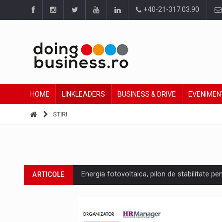
+40-21-317.03.90
HOME
LINKLEADERS
BUSINESS & DRIVE
EVENIMEN
STIRI
Energia fotovoltaica, pilon de stabilitate pe
ARTICOLE
Cum invatam sa spunem nu intr-o cultura c
ARTICOLE
Ingredient Spotlight: What SKU Level Track
ARTICOLE