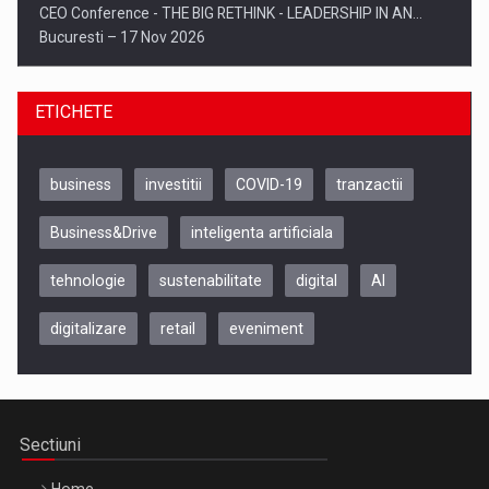
CEO Conference - THE BIG RETHINK - LEADERSHIP IN AN…
Bucuresti – 17 Nov 2026
ETICHETE
business
investitii
COVID-19
tranzactii
Business&Drive
inteligenta artificiala
tehnologie
sustenabilitate
digital
AI
digitalizare
retail
eveniment
Be Inspired. Make it Happen!, CLUJ, 9 Decembrie
Cluj-Napoca – 9 Dec 2026
Sectiuni