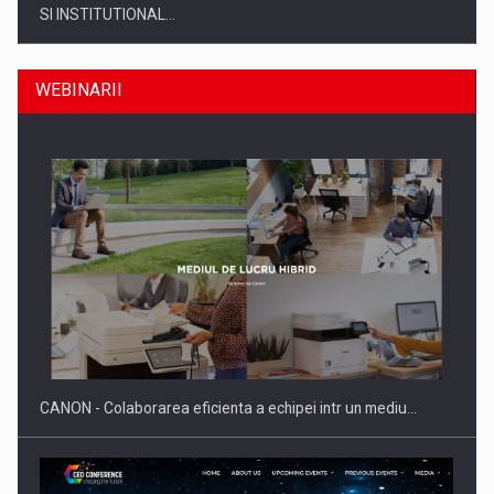
SI INSTITUTIONAL…
WEBINARII
SYCLEF isi consolideaza prezenta in Romania printr-o a
doua…
CANON - Colaborarea eficienta a echipei intr un mediu…