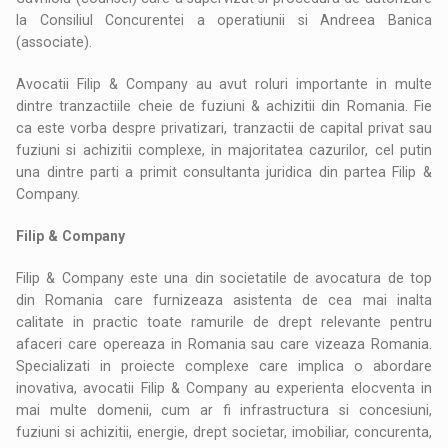
la Consiliul Concurentei a operatiunii si Andreea Banica
(associate).
Avocatii Filip & Company au avut roluri importante in multe
dintre tranzactiile cheie de fuziuni & achizitii din Romania. Fie
ca este vorba despre privatizari, tranzactii de capital privat sau
fuziuni si achizitii complexe, in majoritatea cazurilor, cel putin
una dintre parti a primit consultanta juridica din partea Filip &
Company.
Filip & Company
Filip & Company este una din societatile de avocatura de top
din Romania care furnizeaza asistenta de cea mai inalta
calitate in practic toate ramurile de drept relevante pentru
afaceri care opereaza in Romania sau care vizeaza Romania.
Specializati in proiecte complexe care implica o abordare
inovativa, avocatii Filip & Company au experienta elocventa in
mai multe domenii, cum ar fi infrastructura si concesiuni,
fuziuni si achizitii, energie, drept societar, imobiliar, concurenta,