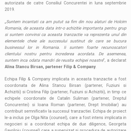
autorizata de catre Consiliul Concurentei in luna septembrie
2019.
„
Suntem incantati ca am putut sa fim din nou alaturi de Holcim
Romania, de aceasta data intr-o achizitie importanta pentru grup
si suntem convinsi ca aceasta tranzactie va reprezenta unul din
elementele cheie ale succesului sustinut de care se bucura
businessul lor in Romania. Ii suntem foarte recunoscatori
clientului nostru pentru increderea acordata. De asemenea,
suntem inca odata mandri de reusita echipei noastre
”, a declarat
Alina Stancu Birsan, partener Filip & Company
.
Echipa Filip & Company implicata in aceasta tranzactie a fost
coordonata de Alina Stancu Birsan (partener, Fuziuni si
Achizitii) si Cristina Filip (partener, Fuziuni si Achizitii), in timp ce
echipele coordonate de Catalin Suliman (partener, Dreptul
Concurentei) si Ioana Roman (partener, Drept Imobiliar) au
contribuit semnificativ la succesul tranzactiei. Echipa de proiect
le-a inclus pe Olga Nita (counsel), care a fost intens implicata in
negocieri si a coordonat echipa de due diligence, Georgeta
Gavriloiu (counsel) care a supervizat si procedura de autorizare