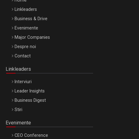
Home
Linkleaders
Business & Drive
Evenimente
Major Companies
Be Inspired. Make it Happen!, ARTEMIS LETO, ORADEA, 8
Despre noi
Octombrie
Contact
Oradea – 8 Oct 2026
Linkleaders
Interviuri
Leader Insights
Business Digest
Stiri
Evenimente
CEO Conference