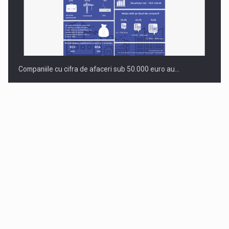
Companiile cu cifra de afaceri sub 50.000 euro au…
Dinu Bumbacea revine in PwC Romania ca Partener si…