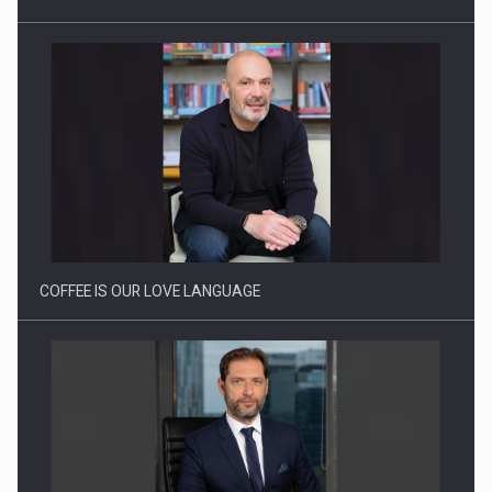
Cum invatam sa spunem nu intr-o cultura care pedepseste…
COFFEE IS OUR LOVE LANGUAGE