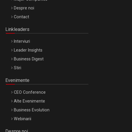
Be Inspired. Make it Happen!, ARTEMIS LETO, ORADEA, 8
Despre noi
Octombrie
Contact
Oradea – 8 Oct 2026
Linkleaders
Interviuri
Leader Insights
Business Digest
Stiri
Evenimente
CEO Conference
Alte Evenimente
Business Evolution
Webinarii
Despre noi