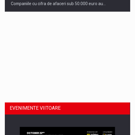
Companiile cu cifra de afaceri sub 50.000 euro au…
Dinu Bumbacea revine in PwC Romania ca Partener si…
EVENIMENTE VIITOARE