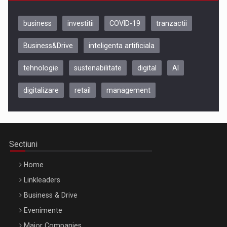
business
investitii
COVID-19
tranzactii
Business&Drive
inteligenta artificiala
tehnologie
sustenabilitate
digital
AI
digitalizare
retail
management
Be Inspired. Make it Happen!, CLUJ, 9 Decembrie
Cluj-Napoca – 9 Dec 2026
Sectiuni
Home
Linkleaders
Business & Drive
Evenimente
Major Companies