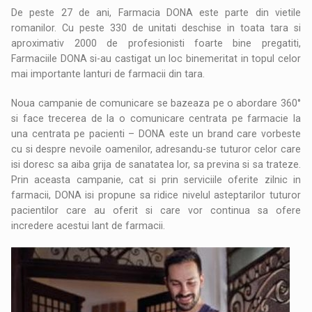
De peste 27 de ani, Farmacia DONA este parte din vietile
romanilor. Cu peste 330 de unitati deschise in toata tara si
aproximativ 2000 de profesionisti foarte bine pregatiti,
Farmaciile DONA si-au castigat un loc binemeritat in topul celor
mai importante lanturi de farmacii din tara.
Noua campanie de comunicare se bazeaza pe o abordare 360°
si face trecerea de la o comunicare centrata pe farmacie la
una centrata pe pacienti – DONA este un brand care vorbeste
cu si despre nevoile oamenilor, adresandu-se tuturor celor care
isi doresc sa aiba grija de sanatatea lor, sa previna si sa trateze.
Prin aceasta campanie, cat si prin serviciile oferite zilnic in
farmacii, DONA isi propune sa ridice nivelul asteptarilor tuturor
pacientilor care au oferit si care vor continua sa ofere
incredere acestui lant de farmacii.