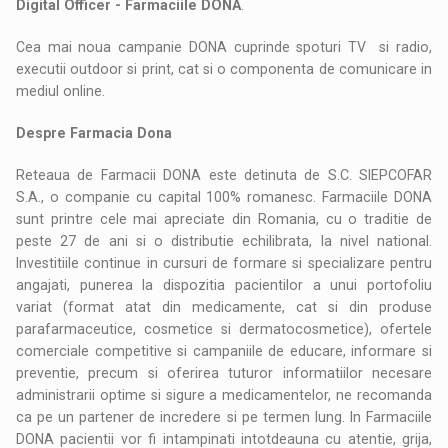
Digital Officer - Farmaciile DONA
.
Cea mai noua campanie DONA cuprinde spoturi TV si radio,
executii outdoor si print, cat si o componenta de comunicare in
mediul online.
Despre Farmacia Dona
Reteaua de Farmacii DONA este detinuta de S.C. SIEPCOFAR
S.A., o companie cu capital 100% romanesc. Farmaciile DONA
sunt printre cele mai apreciate din Romania, cu o traditie de
peste 27 de ani si o distributie echilibrata, la nivel national.
Investitiile continue in cursuri de formare si specializare pentru
angajati, punerea la dispozitia pacientilor a unui portofoliu
variat (format atat din medicamente, cat si din produse
parafarmaceutice, cosmetice si dermatocosmetice), ofertele
comerciale competitive si campaniile de educare, informare si
preventie, precum si oferirea tuturor informatiilor necesare
administrarii optime si sigure a medicamentelor, ne recomanda
ca pe un partener de incredere si pe termen lung. In Farmaciile
DONA pacientii vor fi intampinati intotdeauna cu atentie, grija,