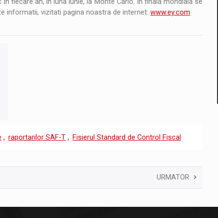
in fiecare an, in luna iunie, la Monte Carlo. In finala mondiala se
 informatii, vizitati pagina noastra de internet:
www.ey.com
e
,
raportarilor SAF-T
,
Fisierul Standard de Control Fiscal
URMATOR