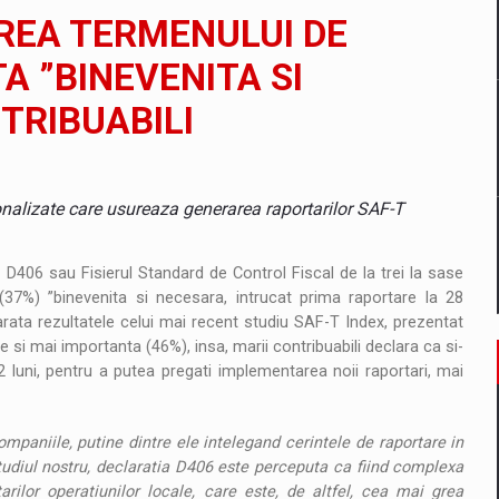
il pentru comanda intr-o gama extinsa de variante atragatoare
EREA TERMENULUI DE
A ”BINEVENITA SI
TRIBUABILI
 Demand
nalizate care usureaza generarea raportarilor SAF-T
 D406 sau Fisierul Standard de Control Fiscal de la trei la sase
 (37%) ”binevenita si necesara, intrucat prima raportare la 28
arata rezultatele celui mai recent studiu SAF-T Index, prezentat
 si mai importanta (46%), insa, marii contribuabili declara ca si-
 luni, pentru a putea pregati implementarea noii raportari, mai
ompaniile, putine dintre ele intelegand cerintele de raportare in
tudiul nostru, declaratia D406 este perceputa ca fiind complexa
rilor operatiunilor locale, care este, de altfel, cea mai grea