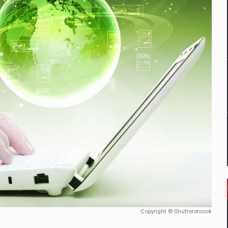
un noilor reglementari UE privind ambalajele pot risca retragerea prod
ES ON THE INTERNATIONAL BUSINESS SCENE
OST DIGITALIZED WHOLESALER IN ROMANIA
 benzinariile RO concept OSCAR – peste 500 de participanti
management a Pall-Ex, liderul pietei de transport paletizat din Romani
MBRU AL FAMILIEI: RANGE ROVER GT
Copyright © Shutterstocck