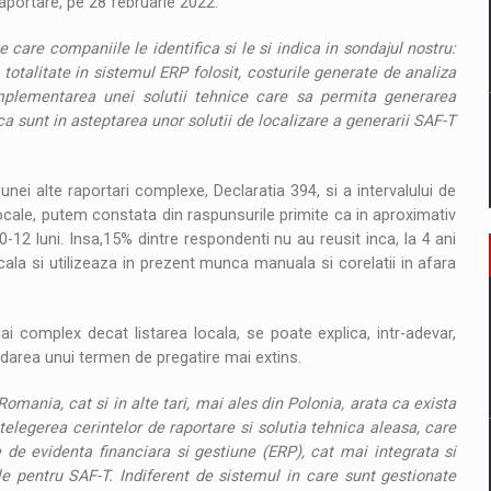
raportare, pe 28 februarie 2022.
 care companiile le identifica si le si indica in sondajul nostru:
totalitate in sistemul ERP folosit, costurile generate de analiza
mplementarea unei solutii tehnice care sa permita generarea
ca sunt in asteptarea unor solutii de localizare a generarii SAF-T
unei alte raportari complexe, Declaratia 394, si a intervalului de
locale, putem constata din raspunsurile primite ca in aproximativ
-12 luni. Insa,15% dintre respondenti nu au reusit inca, la 4 ani
la si utilizeaza in prezent munca manuala si corelatii in afara
 complex decat listarea locala, se poate explica, intr-adevar,
rdarea unui termen de pregatire mai extins.
Romania, cat si in alte tari, mai ales din Polonia, arata ca exista
legerea cerintelor de raportare si solutia tehnica aleasa, care
 de evidenta financiara si gestiune (ERP), cat mai integrata si
e pentru SAF-T. Indiferent de sistemul in care sunt gestionate