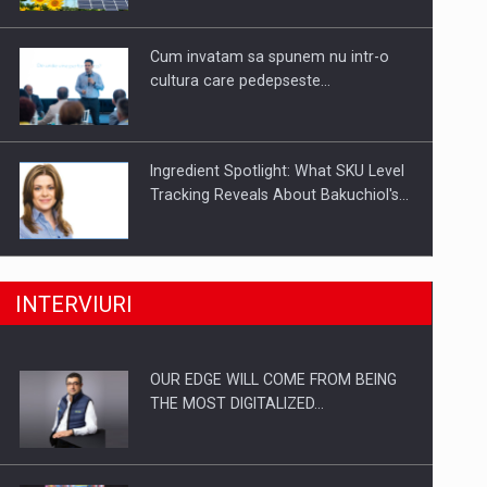
Investitii Digitalizare
Cum invatam sa spunem nu intr-o
cultura care pedepseste…
Ingredient Spotlight: What SKU Level
Tracking Reveals About Bakuchiol's…
Producatorii si comerciantii care nu
INTERVIURI
se supun noilor reglementari…
OUR EDGE WILL COME FROM BEING
Proteinmaxxing and the Future of
THE MOST DIGITALIZED…
Protein Demand