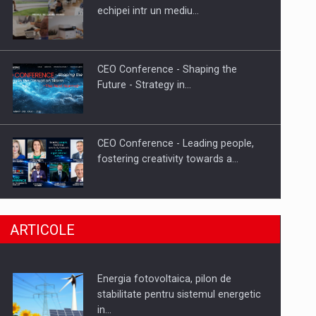
Hard Enduro Piatra Craiului 2026,
echipei intr un mediu…
fueled by benzinariile RO…
CEO Conference - Shaping the
Future - Strategy in…
CEO Conference - Leading people,
fostering creativity towards a…
CEO Conference - Shaping The
ARTICOLE
Future - Technology and…
Energia fotovoltaica, pilon de
Webinar - Business Evolution-
stabilitate pentru sistemul energetic
RETHINK STRATEGY-Finantare
in…