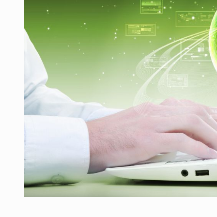
Producatorii si comerciantii care nu se sup
ARTICOLE
LEADERSHIP IN MISCARE
INTERVIURI
CU BATERIILE PERMANENT INCARCATE
INTERVIURI
PUTTING ROMANIAN CORPORATE COMPANI
INTERVIURI
OUR EDGE WILL COME FROM BEING THE M
INTERVIURI
COFFEE IS OUR LOVE LANGUAGE
INTERVIURI
Hard Enduro Piatra Craiului 2026, fueled by
STIRI
Fondul de investitii BoldMind si echipa de 
STIRI
RANGE ROVER DEZVALUIE AL CINCILEA ME
STIRI