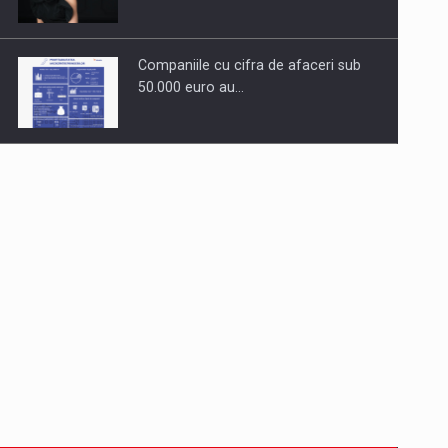
Companiile cu cifra de afaceri sub
50.000 euro au…
Dinu Bumbacea revine in PwC
Romania ca Partener si…
Comunicat de presa: Joburile part-
time reincep sa intre pe…