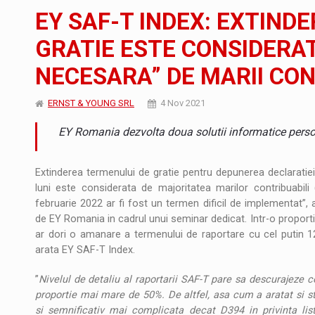
Noul Mercedes-Benz VLE este acum disponib
STIRI
EY SAF-T INDEX: EXTIND
JAECOO 5 SHS-H a ajuns in Romania
STIRI
GRATIE ESTE CONSIDERAT
NECESARA” DE MARII CON
Proteinmaxxing and the Future of Protein
ARTICOLE
ERNST & YOUNG SRL
4 Nov 2021
EY Romania dezvolta doua solutii informatice perso
Extinderea termenului de gratie pentru depunerea declaratiei
luni este considerata de majoritatea marilor contribuabili
februarie 2022 ar fi fost un termen dificil de implementat”, 
de EY Romania in cadrul unui seminar dedicat. Intr-o proportie
ar dori o amanare a termenului de raportare cu cel putin 12
arata EY SAF-T Index.
”
Nivelul de detaliu al raportarii SAF-T pare sa descurajeze c
proportie mai mare de 50%. De altfel, asa cum a aratat si s
si semnificativ mai complicata decat D394 in privinta lista