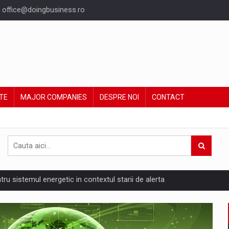
office@doingbusiness.ro
TE
MAJOR COMPANIES
DESPRE NOI
CONTACT
ntru sistemul energetic in contextul starii de alerta
are pedepseste granitele?
ing Reveals About Bakuchiol's Evolution