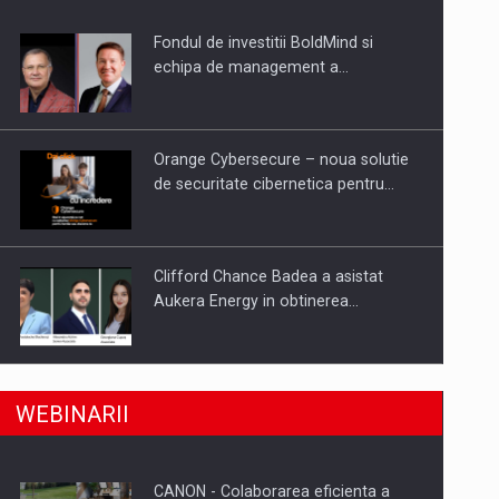
Fondul de investitii BoldMind si
uselor din piata
echipa de management a…
Orange Cybersecure – noua solutie
de securitate cibernetica pentru…
Clifford Chance Badea a asistat
Aukera Energy in obtinerea…
SAPTE PERSONALITATI DIN MEDIUL
a, preiau compania intr-o tranzactie de peste 25…
WEBINARII
DE AFACERI, ACADEMIC SI
INSTITUTIONAL…
CANON - Colaborarea eficienta a