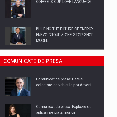
COFFEE IS OUR LOVE LANGUAGE
BUILDING THE FUTURE OF ENERGY:
ENEVO GROUP’S ONE-STOP-SHOP
MODEL…
ROOTED IN ROMANIA, BUILT TO
COMUNICATE DE PRESA
DELIVER TECHNOLOGY FOR THE…
Comunicat de presa: Datele
PUTTING ROMANIAN CORPORATE
colectate de vehicule pot deveni…
COMPANIES ON THE INTERNATIONAL
BUSINESS SCENE
Comunicat de presa: Explozie de
aplicari pe piata muncii…