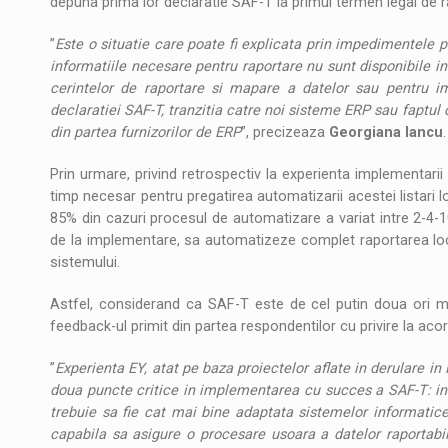
depuna prima lor declaratie SAF-T la primul termen legal de 
”
Este o situatie care poate fi explicata prin impedimentele pe
informatiile necesare pentru raportare nu sunt disponibile in 
cerintelor de raportare si mapare a datelor sau pentru i
declaratiei SAF-T, tranzitia catre noi sisteme ERP sau faptul 
din partea furnizorilor de ERP
”, precizeaza
Georgiana Iancu
.
Prin urmare, privind retrospectiv la experienta implementarii 
timp necesar pentru pregatirea automatizarii acestei listari 
85% din cazuri procesul de automatizare a variat intre 2-4-10
de la implementare, sa automatizeze complet raportarea loca
sistemului.
Astfel, considerand ca SAF-T este de cel putin doua ori mai
feedback-ul primit din partea respondentilor cu privire la aco
”
Experienta EY, atat pe baza proiectelor aflate in derulare in 
doua puncte critice in implementarea cu succes a SAF-T: inte
trebuie sa fie cat mai bine adaptata sistemelor informatice
capabila sa asigure o procesare usoara a datelor raportabil