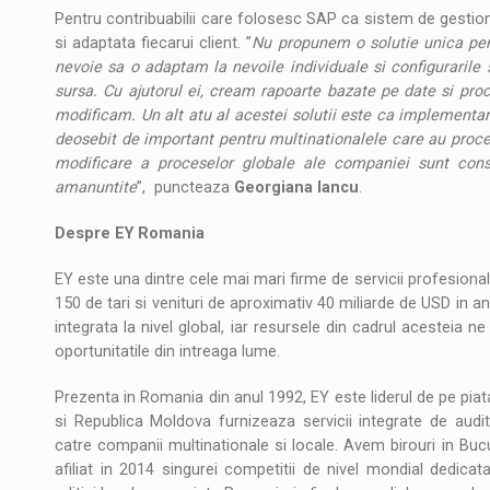
Pentru contribuabilii care folosesc SAP ca sistem de gestiona
si adaptata fiecarui client. ”
Nu propunem o solutie unica pent
nevoie sa o adaptam la nevoile individuale si configurarile s
sursa. Cu ajutorul ei, cream rapoarte bazate pe date si pro
modificam. Un alt atu al acestei solutii este ca implementar
deosebit de important pentru multinationalele care au proces
modificare a proceselor globale ale companiei sunt cons
amanuntite
”, puncteaza
Georgiana Iancu
.
Despre EY Romania
EY este una dintre cele mai mari firme de servicii profesionale
150 de tari si venituri de aproximativ 40 miliarde de USD in a
integrata la nivel global, iar resursele din cadrul acesteia ne
oportunitatile din intreaga lume.
Prezenta in Romania din anul 1992, EY este liderul de pe piat
si Republica Moldova furnizeaza servicii integrate de audit, 
catre companii multinationale si locale. Avem birouri in Buc
afiliat in 2014 singurei competitii de nivel mondial dedicat