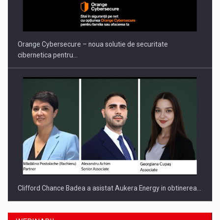
Orange Cybersecure – noua solutie de securitate
cibernetica pentru…
Clifford Chance Badea a asistat Aukera Energy in obtinerea…