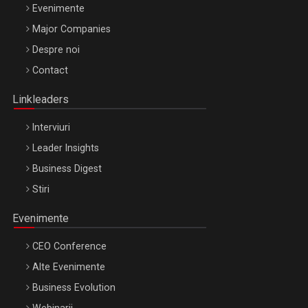
Evenimente
Major Companies
Be Inspired. Make it Happen!, ARTEMIS LETO, ORADEA, 8
Despre noi
Octombrie
Contact
Oradea – 8 Oct 2026
Linkleaders
Interviuri
Leader Insights
Business Digest
Stiri
Evenimente
CEO Conference
Alte Evenimente
Business Evolution