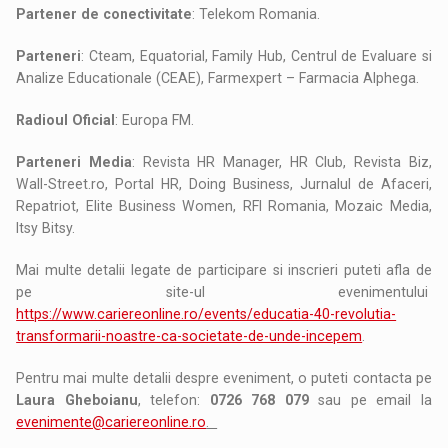
Partener de conectivitate
: Telekom Romania.
Parteneri
: Cteam, Equatorial, Family Hub, Centrul de Evaluare si
Analize Educationale (CEAE), Farmexpert – Farmacia Alphega.
Radioul Oficial
: Europa FM.
Parteneri Media
: Revista HR Manager, HR Club, Revista Biz,
Wall-Street.ro, Portal HR, Doing Business, Jurnalul de Afaceri,
Repatriot, Elite Business Women, RFI Romania, Mozaic Media,
Itsy Bitsy.
Mai multe detalii legate de participare si inscrieri puteti afla de
pe site-ul evenimentului
https://www.cariereonline.ro/events/educatia-40-revolutia-
transformarii-noastre-ca-societate-de-unde-incepem
.
Pentru mai multe detalii despre eveniment, o puteti contacta pe
Laura Gheboianu
, telefon:
0726 768 079
sau pe email la
evenimente@cariereonline.ro
.