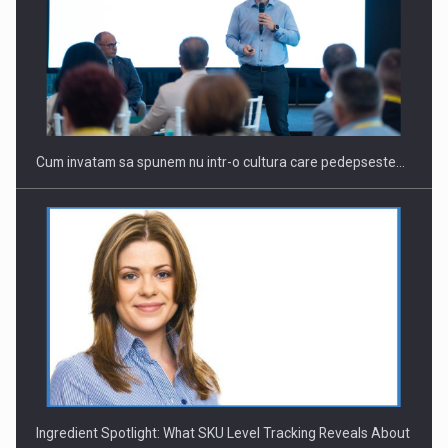
Webinar - Business Evolution-RETHINK STRATEGY-Finantare
Investitii Digitalizare
Cum invatam sa spunem nu intr-o cultura care pedepseste…
Ingredient Spotlight: What SKU Level Tracking Reveals About