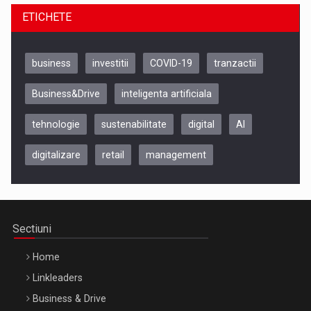
ETICHETE
business
investitii
COVID-19
tranzactii
Business&Drive
inteligenta artificiala
tehnologie
sustenabilitate
digital
AI
digitalizare
retail
management
Be Inspired. Make it Happen!, CLUJ, 9 Decembrie
Cluj-Napoca – 9 Dec 2026
Sectiuni
Home
Linkleaders
Business & Drive