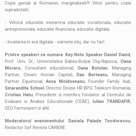
Copiii geniali ai Romaniei, marginalizati?! Viitor pentru copiii
supradotati!;
- Viitorul educatiei inseamna educatie vocationala, educatie
antreprenoriala, educatie financiara, educatie digitala;
- Invatarea in era digitala - oamenii stiu, dar nu fac!
Printre speakeri se numara
:
Key Note Speaker Daniel David
,
Prof. Univ. Dr., Universitatea Babes-Bolyai Cluj-Napoca
; Oana
Moraru
, Consultant educational
; Oana Botolan
, Managing
Partner, Cteam Human Capital
; Dan Berteanu
, Managing
Partner Equatorial;
Anca Moldoveanu
, Founder Family Hub;
Smarandita Schnel
, Director Divizie HR BPO, Telekom Romania;
Cristian Hatu
, Presedinte si membru fondator al Centrului de
Evaluare si Analize Educationale (CEAE),
Iulian TRANDAFIR
,
CEO Farmexpert si altii.
Moderatorul evenimentului
:
Daniela Palade Teodorescu
,
Redactor-Sef Revista CARIERE.