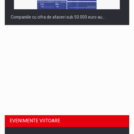
Companiile cu cifra de afaceri sub 50.000 euro au…
Dinu Bumbacea revine in PwC Romania ca Partener si…
EVENIMENTE VIITOARE