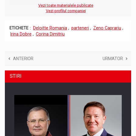
Vezi toate materialele publicate
Vezi profilul companiei
ETICHETE :
Deloitte Romania
,
parteneri
,
Zeno Caprariu
,
Irina Dobre
,
Corina Dimitriu
ANTERIOR
URMATOR
STIRI