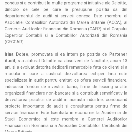
condus si a contribuit la multe programe si initiative ale Deloitte,
dincolo de cele pe care le presupune pozitia sa din
departamentul de audit si servicii conexe. Este membru al
Asociatiei Contabililor Autorizati din Marea Britanie (ACCA), al
Camerei Auditorilor Financiari din Romania (CAFR) si al Corpului
Expertilor Contabili si a Contabililor Autorizati din Romania
(CECCAR).
Irina Dobre,
promovata si ea intern pe pozitia de
Partener
Audit,
s-a alaturat Deloitte ca absolvent de facultate, acum 13
ani, si a evoluat datorita dedicarii remarcabile fata de clienti si a
modului in care a sustinut dezvoltarea echipei. Irina este
specializata in audit pentru entitati ce ofera servicii financiare,
indeosebi fonduri de investitii, banci, firme de leasing si alte
organizatii financiare non-bancare si a contribuit semnificativ la
dezvoltarea practicii de audit in aceasta industrie, conducand
proiecte importante de audit si consultanta pentru firme de
servicii financiare. Este licentiata in economie la Academia de
Studii Economice si este membra a Camerei Auditorilor
Financiari din Romania si a Asociatiei Contabililor Certificati din
Marea Britanie.