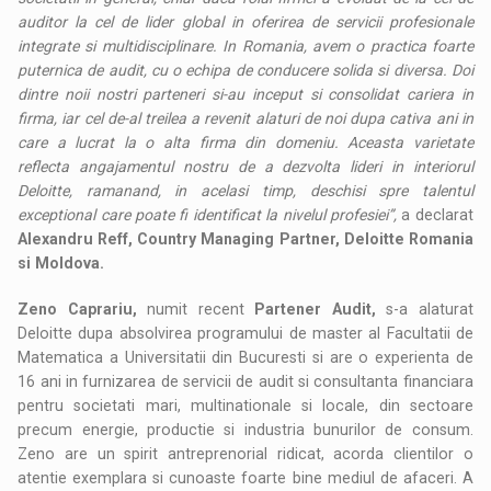
auditor la cel de lider global in oferirea de servicii profesionale
integrate si multidisciplinare. In Romania, avem o practica foarte
puternica de audit, cu o echipa de conducere solida si diversa. Doi
dintre noii nostri parteneri si-au inceput si consolidat cariera in
firma, iar cel de-al treilea a revenit alaturi de noi dupa cativa ani in
care a lucrat la o alta firma din domeniu. Aceasta varietate
reflecta angajamentul nostru de a dezvolta lideri in interiorul
Deloitte, ramanand, in acelasi timp, deschisi spre talentul
exceptional care poate fi identificat la nivelul profesiei”,
a declarat
Alexandru Reff, Country Managing Partner, Deloitte Romania
si Moldova.
Zeno Caprariu,
numit recent
Partener Audit,
s-a alaturat
Deloitte dupa absolvirea programului de master al Facultatii de
Matematica a Universitatii din Bucuresti si are o experienta de
16 ani in furnizarea de servicii de audit si consultanta financiara
pentru societati mari, multinationale si locale, din sectoare
precum energie, productie si industria bunurilor de consum.
Zeno are un spirit antreprenorial ridicat, acorda clientilor o
atentie exemplara si cunoaste foarte bine mediul de afaceri. A