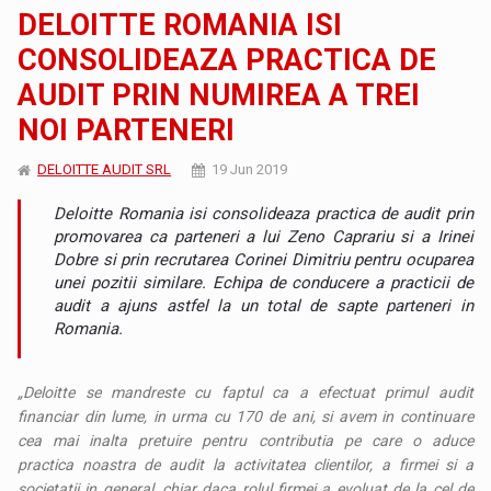
DELOITTE ROMANIA ISI
CONSOLIDEAZA PRACTICA DE
AUDIT PRIN NUMIREA A TREI
NOI PARTENERI
DELOITTE AUDIT SRL
19 Jun 2019
Deloitte Romania isi consolideaza practica de audit prin
promovarea ca parteneri a lui Zeno Caprariu si a Irinei
Dobre si prin recrutarea Corinei Dimitriu pentru ocuparea
unei pozitii similare. Echipa de conducere a practicii de
audit a ajuns astfel la un total de sapte parteneri in
Romania.
„Deloitte se mandreste cu faptul ca a efectuat primul audit
financiar din lume, in urma cu 170 de ani, si avem in continuare
cea mai inalta pretuire pentru contributia pe care o aduce
practica noastra de audit la activitatea clientilor, a firmei si a
societatii in general, chiar daca rolul firmei a evoluat de la cel de