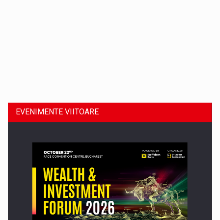
Dinu Bumbacea revine in PwC Romania ca Partener si…
EVENIMENTE VIITOARE
Comunicat de presa: Joburile part-time reincep sa intre pe…