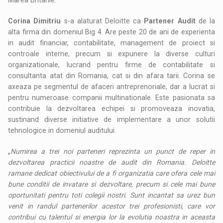
Corina Dimitriu
s-a alaturat Deloitte ca
Partener
Audit
de la
alta firma din domeniul Big 4. Are peste 20 de ani de experienta
in audit financiar, contabilitate, management de proiect si
controale interne, precum si expunere la diverse culturi
organizationale, lucrand pentru firme de contabilitate si
consultanta atat din Romania, cat si din afara tarii. Corina se
axeaza pe segmentul de afaceri antreprenoriale, dar a lucrat si
pentru numeroase companii multinationale. Este pasionata sa
contribuie la dezvoltarea echipei si promoveaza inovatia,
sustinand diverse initiative de implementare a unor solutii
tehnologice in domeniul auditului.
„
Numirea a trei noi parteneri reprezinta un punct de reper in
dezvoltarea practicii noastre de audit din Romania. Deloitte
ramane dedicat obiectivului de a fi organizatia care ofera cele mai
bune conditii de invatare si dezvoltare, precum si cele mai bune
oportunitati pentru toti colegii nostri. Sunt incantat sa urez bun
venit in randul partenerilor acestor trei profesionisti, care vor
contribui cu talentul si energia lor la evolutia noastra in aceasta