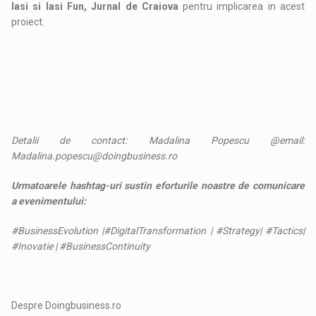
Iasi si Iasi Fun, Jurnal de Craiova
pentru implicarea in acest
proiect.
Detalii de contact: Madalina Popescu @email:
Madalina.popescu@doingbusiness.ro
Urmatoarele hashtag-uri sustin eforturile noastre de comunicare
a evenimentului:
#BusinessEvolution |#DigitalTransformation | #Strategy| #Tactics|
#Inovatie | #BusinessContinuity
Despre Doingbusiness.ro