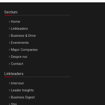
Sectiuni
Home
Linkleaders
Business & Drive
Evenimente
Major Companies
Be Inspired. Make it Happen!, ARTEMIS LETO, ORADEA, 8
Despre noi
Octombrie
Contact
Oradea – 8 Oct 2026
Linkleaders
Interviuri
Leader Insights
Business Digest
Stiri