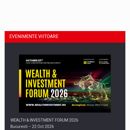
Dinu Bumbacea revine in PwC Romania ca Partener si…
EVENIMENTE VIITOARE
Comunicat de presa: Joburile part-time reincep sa intre pe…
WEALTH & INVESTMENT FORUM 2026
Bucuresti – 22 Oct 2026