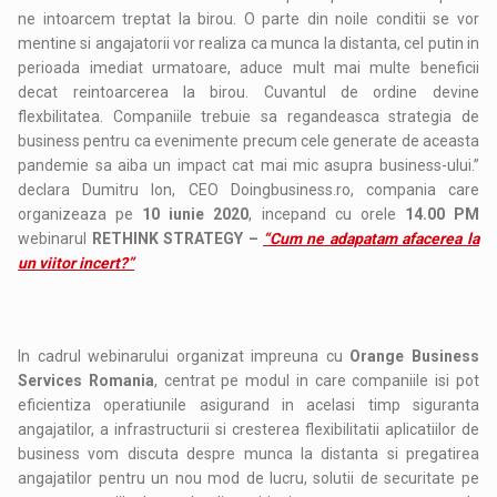
ne intoarcem treptat la birou. O parte din noile conditii se vor
mentine si angajatorii vor realiza ca munca la distanta, cel putin in
perioada imediat urmatoare, aduce mult mai multe beneficii
decat reintoarcerea la birou. Cuvantul de ordine devine
flexbilitatea. Companiile trebuie sa regandeasca strategia de
business pentru ca evenimente precum cele generate de aceasta
pandemie sa aiba un impact cat mai mic asupra business-ului.”
declara Dumitru Ion, CEO Doingbusiness.ro, compania care
organizeaza pe
10 iunie 2020
, incepand cu orele
14.00 PM
webinarul
RETHINK STRATEGY –
“Cum ne adapatam afacerea la
un viitor incert?”
In cadrul webinarului organizat impreuna cu
Orange Business
Services Romania
, centrat pe modul in care companiile isi pot
eficientiza operatiunile asigurand in acelasi timp siguranta
angajatilor, a infrastructurii si cresterea flexibilitatii aplicatiilor de
business vom discuta despre munca la distanta si pregatirea
angajatilor pentru un nou mod de lucru, solutii de securitate pe