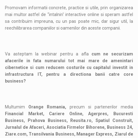
Promovam informatii concrete, practice si utile, prin organizarea
mai multor astfel de “intalniri’ interactive online si speram astfel
sa contribuim impreuna, cu un pas poate mic, dar sigur util, la
reechilibrarea companiilor si oamenilor din aceste companii.
Va asteptam la webinar pentru a afla
cum ne securizam
afacerile in fa
t
a numarului tot mai mare de amenin
t
ari
cibernetice
s
i cum reducem costurile cu capitalul investit in
infrastructura IT, pentru a directiona banii catre core
business?
Multumim
Orange Romania,
precum si partenerilor media
Financial Market,
Cariere Online
, Agerpres,
Bucuresti
Business, Prahova Business, Reusita.ro,
Spatiul Construit,
Jurnalul de Afaceri, Asociatia Firmelor Bihorene, Business 24,
Ziare.com, Transilvania Business, Manager Express,
Ziarul de