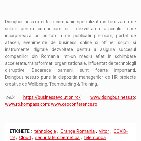
Doingbusiness.ro este o companie specializata in furnizarea de
solutii pentru comunicare si dezvoltarea afacerilor care
incorporeaza un portofoliu de publicatii premium, portal de
afaceri, evenimente de business online si offline, solutii si
instrumente digitale dezvoltate pentru a asigura succesul
companiilor din Romania intr-un mediu aflat in schimbare
accelerata, transformari organizationale, influentat de technologii
disruptive. Deoarece oamenii sunt foarte importanti,
Doingbusiness.ro pune la dispozitia managerilor de HR proiecte
creative de Wellbeing, Teambuilding & Training.
Web:
https://businessevolution.ro/
;
www.doingbusiness.ro
;
www.ro.kompass.com
;
www.ceoconference.ro
ETICHETE :
tehnologie
,
Orange Romania
,
viitor
,
COVID-
19
,
Cloud
,
securitate cibernetica
,
telemunca