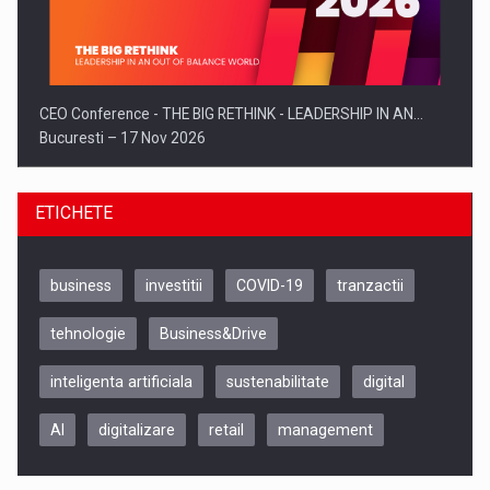
CEO Conference - THE BIG RETHINK - LEADERSHIP IN AN…
Bucuresti – 17 Nov 2026
ETICHETE
business
investitii
COVID-19
tranzactii
tehnologie
Business&Drive
inteligenta artificiala
sustenabilitate
digital
AI
digitalizare
retail
management
Be Inspired. Make it Happen!, CLUJ, 9 Decembrie
Cluj-Napoca – 9 Dec 2026