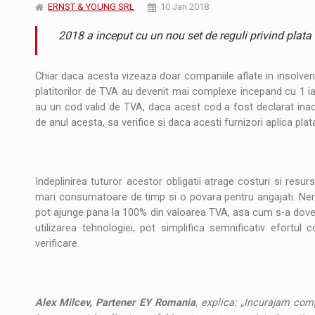
JAECOO 5 SHS-H a ajuns in Romania
STIRI
ERNST & YOUNG SRL
10 Jan 2018
2018 a inceput cu un nou set de reguli privind plata
Orange Cybersecure – noua solutie de securi
STIRI
Cum invatam sa spunem nu intr-o cultura c
ARTICOLE
Chiar daca acesta vizeaza doar companiile aflate in insolventa 
platitorilor de TVA au devenit mai complexe incepand cu 1 ianu
au un cod valid de TVA, daca acest cod a fost declarat inact
de anul acesta, sa verifice si daca acesti furnizori aplica pla
Indeplinirea tuturor acestor obligatii atrage costuri si resur
mari consumatoare de timp si o povara pentru angajati. Neres
pot ajunge pana la 100% din valoarea TVA, asa cum s-a dovedit 
utilizarea tehnologiei, pot simplifica semnificativ efortul
verificare.
Alex Milcev, Partener EY Romania
, explica: „Incurajam com