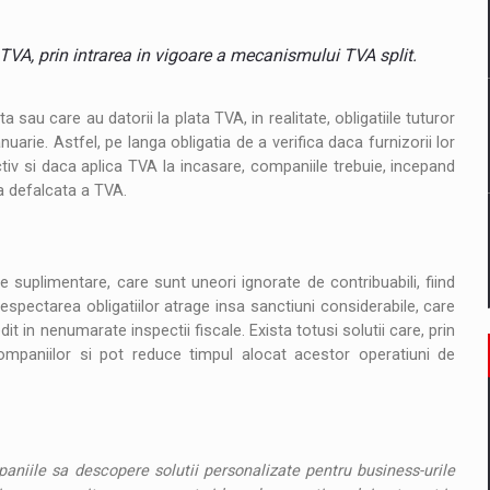
 TVA, prin intrarea in vigoare a mecanismului TVA split.
tate cibernetica pentru familie si afaceri
are pedepseste granitele?
sau care au datorii la plata TVA, in realitate, obligatiile tuturor
arie. Astfel, pe langa obligatia de a verifica daca furnizorii lor
iv si daca aplica TVA la incasare, companiile trebuie, incepand
ta defalcata a TVA.
se suplimentare, care sunt uneori ignorate de contribuabili, fiind
pectarea obligatiilor atrage insa sanctiuni considerabile, care
in nenumarate inspectii fiscale. Exista totusi solutii care, prin
 companiilor si pot reduce timpul alocat acestor operatiuni de
paniile sa descopere solutii personalizate pentru business-urile