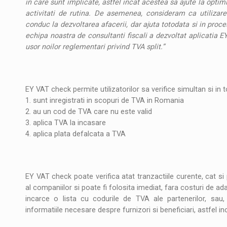
in care sunt implicate, astfel incat acestea sa ajute la opti
activitati de rutina. De asemenea, consideram ca utilizare
conduc la dezvoltarea afacerii, dar ajuta totodata si in proces
echipa noastra de consultanti fiscali a dezvoltat aplicatia 
usor noilor reglementari privind TVA split.”
EY VAT check permite utilizatorilor sa verifice simultan si in 
1. sunt inregistrati in scopuri de TVA in Romania
2. au un cod de TVA care nu este valid
3. aplica TVA la incasare
4. aplica plata defalcata a TVA
EY VAT check poate verifica atat tranzactiile curente, cat 
al companiilor si poate fi folosita imediat, fara costuri de ada
incarce o lista cu codurile de TVA ale partenerilor, sau,
informatiile necesare despre furnizori si beneficiari, astfel i