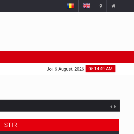
05:14:50 AM
Joi, 6 August, 2026
uselor din piata
STIRI
a de segmentele digitale