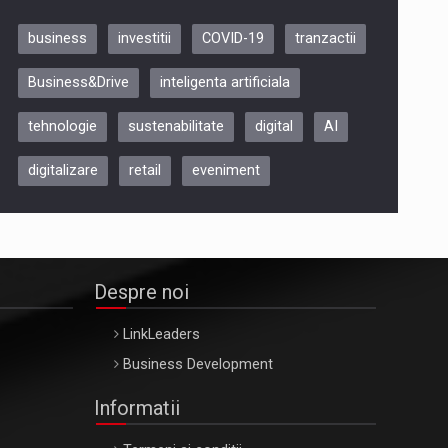
business
investitii
COVID-19
tranzactii
Be Inspired. Make it Happen!,
Business&Drive
inteligenta artificiala
ARTEMIS LETO, ORADEA, 8
Octombrie
tehnologie
sustenabilitate
digital
AI
Oradea – 8 Oct 2026
digitalizare
retail
eveniment
Despre noi
LinkLeaders
Business Development
Informatii