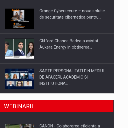
Orange Cybersecure – noua solutie
de securitate cibernetica pentru…
Clifford Chance Badea a asistat
Aukera Energy in obtinerea…
SAPTE PERSONALITATI DIN MEDIUL
DE AFACERI, ACADEMIC SI
INSTITUTIONAL…
a, preiau compania intr-o tranzactie de peste 25…
SYCLEF isi consolideaza prezenta in
WEBINARII
Romania printr-o a doua…
CANON - Colaborarea eficienta a