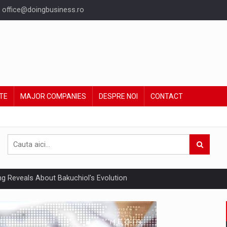
office@doingbusiness.ro
TE
MAJOR COMPANIES
DESPRE NOI
CONTACT
ing Reveals About Bakuchiol's Evolution
un noilor reglementari UE privind ambalajele pot risca retragerea prod
ent din Romania va ajunge la 5,22 miliarde euro in acest an, sustinut