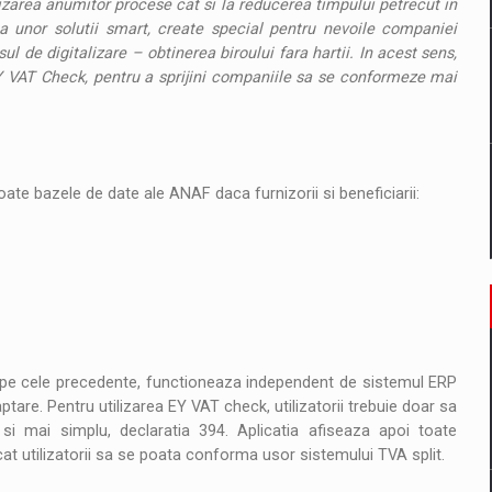
mizarea anumitor procese cat si la reducerea timpului petrecut in
a unor solutii smart, create special pentru nevoile companiei
ul de digitalizare – obtinerea biroului fara hartii. In acest sens,
EY VAT Check, pentru a sprijini companiile sa se conformeze mai
toate bazele de date ale ANAF daca furnizorii si beneficiarii:
si pe cele precedente, functioneaza independent de sistemul ERP
ptare. Pentru utilizarea EY VAT check, utilizatorii trebuie doar sa
 si mai simplu, declaratia 394. Aplicatia afiseaza apoi toate
ncat utilizatorii sa se poata conforma usor sistemului TVA split.