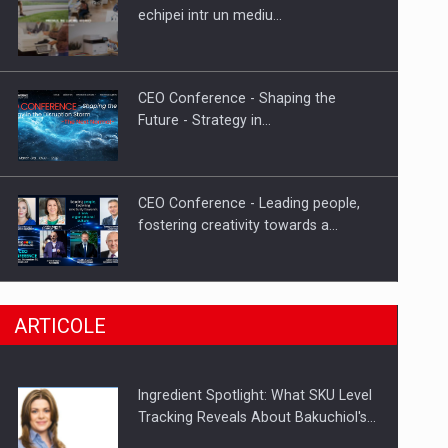
Fondul de investitii BoldMind si
echipei intr un mediu…
echipa de management a…
CEO Conference - Shaping the
Future - Strategy in…
CEO Conference - Leading people,
fostering creativity towards a…
CEO Conference - Shaping The
ARTICOLE
Future - Technology and…
Ingredient Spotlight: What SKU Level
Webinar - Business Evolution-
Tracking Reveals About Bakuchiol's…
RETHINK STRATEGY-Finantare