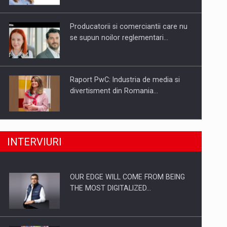
Investitii Digitalizare
Producatorii si comerciantii care nu
se supun noilor reglementari…
Raport PwC: Industria de media si
divertisment din Romania…
Ce nu stiu Directorii de HR despre
INTERVIURI
performanta echipelor…
OUR EDGE WILL COME FROM BEING
Cum invatam sa spunem nu intr-o
THE MOST DIGITALIZED…
cultura care pedepseste…