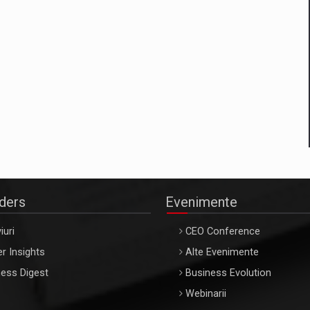
aders
Evenimente
iuri
CEO Conference
r Insights
Alte Evenimente
ess Digest
Business Evolution
Webinarii