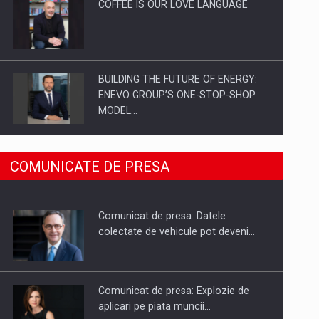
COFFEE IS OUR LOVE LANGUAGE
BUILDING THE FUTURE OF ENERGY:
ENEVO GROUP’S ONE-STOP-SHOP
MODEL…
ROOTED IN ROMANIA, BUILT TO
COMUNICATE DE PRESA
DELIVER TECHNOLOGY FOR THE…
Comunicat de presa: Datele
PUTTING ROMANIAN CORPORATE
colectate de vehicule pot deveni…
COMPANIES ON THE INTERNATIONAL
BUSINESS SCENE
Comunicat de presa: Explozie de
aplicari pe piata muncii…