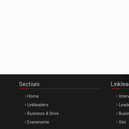
Sectiuni
Linkle
Home
Interv
Linkleaders
Leade
Business & Drive
Busin
Evenimente
Stiri