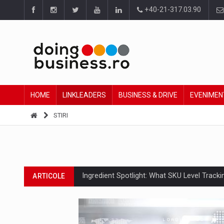
+40-21-317.03.90
HOME
LINKLEADERS
BUSINESS & DRIVE
EVENIMEN
STIRI
Ingredient Spotlight: What SKU Level Track
ARTICOLE
Producatorii si comerciantii care nu se sup
ARTICOLE
Raport PwC: Industria de media si divertism
ARTICOLE