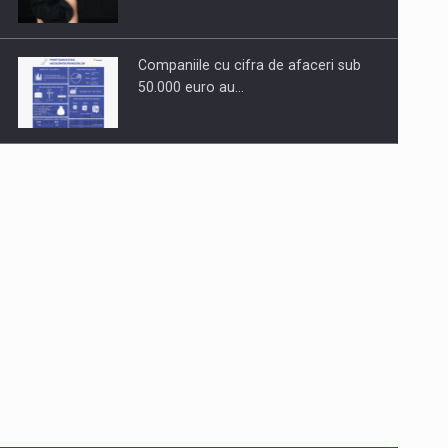
Companiile cu cifra de afaceri sub
50.000 euro au…
Dinu Bumbacea revine in PwC
Romania ca Partener si…
Comunicat de presa: Joburile part-
time reincep sa intre pe…