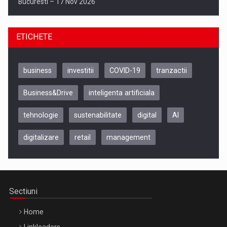
Bucuresti – 17 Nov 2026
ETICHETE
business
investitii
COVID-19
tranzactii
Business&Drive
inteligenta artificiala
tehnologie
sustenabilitate
digital
AI
digitalizare
retail
management
Be Inspired. Make it Happen!, CLUJ, 9 Decembrie
Cluj-Napoca – 9 Dec 2026
Sectiuni
Home
Linkleaders