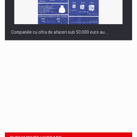
Companiile cu cifra de afaceri sub 50.000 euro au…
Dinu Bumbacea revine in PwC Romania ca Partener si…