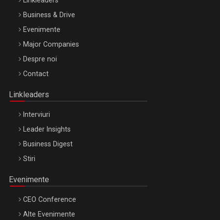
Business & Drive
Evenimente
Major Companies
Be Inspired. Make it Happen!, ARTEMIS LETO, ORADEA, 8
Despre noi
Octombrie
Contact
Oradea – 8 Oct 2026
Linkleaders
Interviuri
Leader Insights
Business Digest
Stiri
Evenimente
CEO Conference
Alte Evenimente