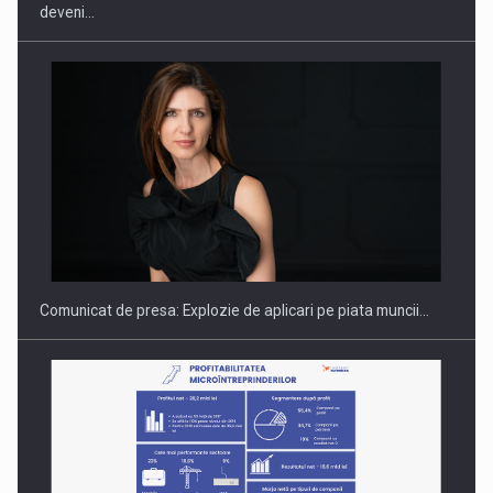
deveni…
Hard Enduro Piatra Craiului 2026, fueled by benzinariile RO…
Comunicat de presa: Explozie de aplicari pe piata muncii…