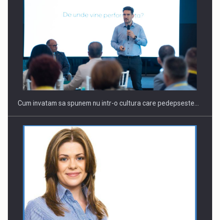
Webinar - Business Evolution-RETHINK STRATEGY-Finantare
Investitii Digitalizare
Cum invatam sa spunem nu intr-o cultura care pedepseste…