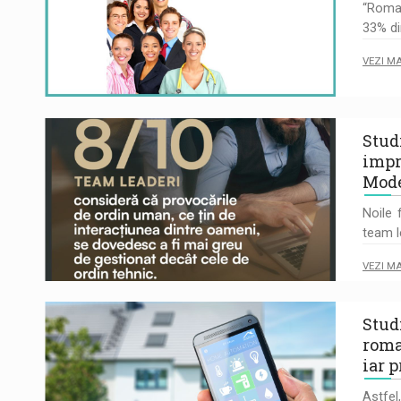
“Roman
33% di
VEZI M
Stud
impr
Mode
Noile 
team l
VEZI M
Stud
roma
iar 
Astfe