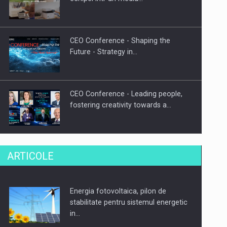
CEO Conference - Shaping the
Future - Strategy in…
CEO Conference - Leading people,
fostering creativity towards a…
CEO Conference - Shaping The
ARTICOLE
Future - Technology and…
Energia fotovoltaica, pilon de
Webinar - Business Evolution-
stabilitate pentru sistemul energetic
RETHINK STRATEGY-Finantare
in…
Investitii Digitalizare