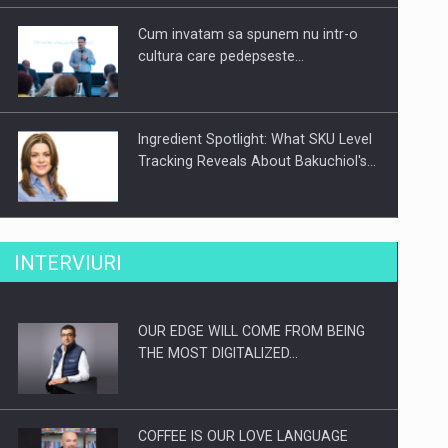
Cum invatam sa spunem nu intr-o
cultura care pedepseste…
Ingredient Spotlight: What SKU Level
Tracking Reveals About Bakuchiol's…
Producatorii si comerciantii care nu
INTERVIURI
se supun noilor reglementari…
OUR EDGE WILL COME FROM BEING
Proteinmaxxing and the Future of
THE MOST DIGITALIZED…
Protein Demand
COFFEE IS OUR LOVE LANGUAGE