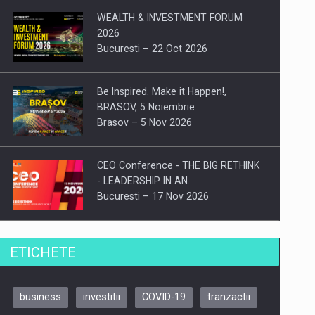
WEALTH & INVESTMENT FORUM
2026
Bucuresti – 22 Oct 2026
Be Inspired. Make it Happen!,
BRASOV, 5 Noiembrie
Brasov – 5 Nov 2026
CEO Conference - THE BIG RETHINK
- LEADERSHIP IN AN…
Bucuresti – 17 Nov 2026
Be Inspired. Make it Happen!, CLUJ, 9
ETICHETE
Decembrie
Cluj-Napoca – 9 Dec 2026
business
investitii
COVID-19
tranzactii
Be Inspired. Make it Happen!,