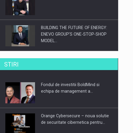
BUILDING THE FUTURE OF ENERGY:
ENEVO GROUP’S ONE-STOP-SHOP
MODEL…
ROOTED IN ROMANIA, BUILT TO
STIRI
DELIVER TECHNOLOGY FOR THE…
Fondul de investitii BoldMind si
PUTTING ROMANIAN CORPORATE
echipa de management a…
COMPANIES ON THE INTERNATIONAL
BUSINESS SCENE
Orange Cybersecure – noua solutie
de securitate cibernetica pentru…