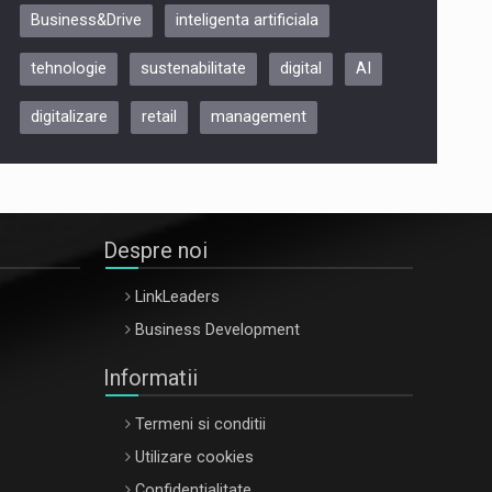
Business&Drive
inteligenta artificiala
ARTEMIS LETO, ORADEA, 8
Octombrie
tehnologie
sustenabilitate
digital
AI
Oradea – 8 Oct 2026
digitalizare
retail
management
Despre noi
LinkLeaders
Business Development
Informatii
Termeni si conditii
Utilizare cookies
Confidentialitate