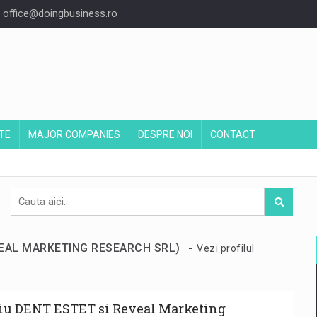
office@doingbusiness.ro
TE
MAJOR COMPANIES
DESPRE NOI
CONTACT
-
EVEAL MARKETING RESEARCH SRL)
Vezi profilul
iu DENT ESTET si Reveal Marketing