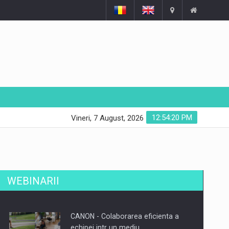
12:54:20 PM
Vineri, 7 August, 2026
WEBINARII
CANON - Colaborarea eficienta a
echipei intr un mediu…