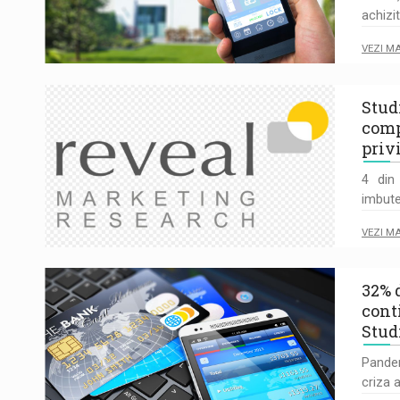
achizi
VEZI M
Stud
comp
priv
4 din
imbute
VEZI M
32% 
cont
Stud
Pandem
criza 