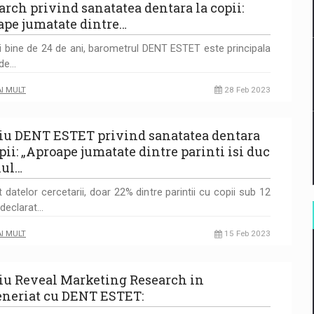
arch privind sanatatea dentara la copii:
ape jumatate dintre…
 bine de 24 de ani, barometrul DENT ESTET este principala
 de…
AI MULT
28 Feb 2023
iu DENT ESTET privind sanatatea dentara
pii: „Aproape jumatate dintre parinti isi duc
lul…
it datelor cercetarii, doar 22% dintre parintii cu copii sub 12
 declarat…
AI MULT
15 Feb 2023
iu Reveal Marketing Research in
eneriat cu DENT ESTET: