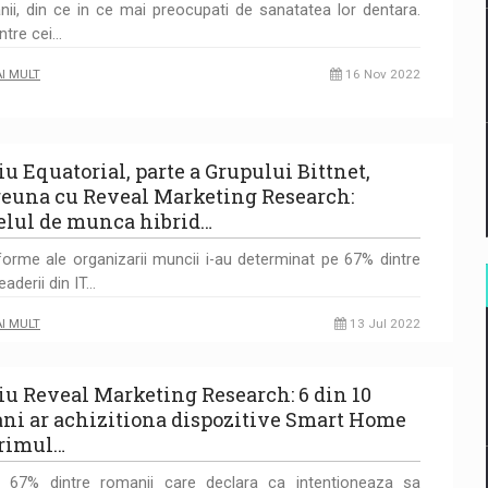
ii, din ce in ce mai preocupati de sanatatea lor dentara.
ntre cei…
AI MULT
16 Nov 2022
iu Equatorial, parte a Grupului Bittnet,
euna cu Reveal Marketing Research:
lul de munca hibrid…
forme ale organizarii muncii i-au determinat pe 67% dintre
eaderii din IT…
AI MULT
13 Jul 2022
iu Reveal Marketing Research: 6 din 10
ni ar achizitiona dispozitive Smart Home
primul…
l, 67% dintre romanii care declara ca intentioneaza sa