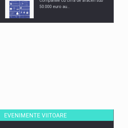
Companiile cu cifra de afaceri sub
50.000 euro au…
Dinu Bumbacea revine in PwC
Romania ca Partener si…
Comunicat de presa: Joburile part-
time reincep sa intre pe…
EVENIMENTE VIITOARE