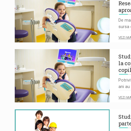
Rese
apro
De mai
sursa
VEZI M
Stud
la co
copi
Potriv
ani au
VEZI M
Stud
part