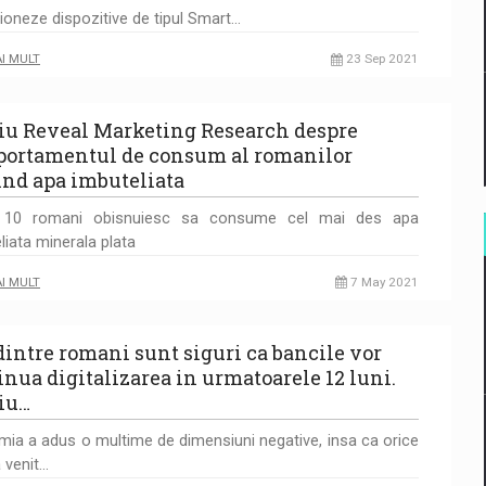
tioneze dispozitive de tipul Smart…
AI MULT
23 Sep 2021
iu Reveal Marketing Research despre
ortamentul de consum al romanilor
ind apa imbuteliata
 10 romani obisnuiesc sa consume cel mai des apa
liata minerala plata
AI MULT
7 May 2021
dintre romani sunt siguri ca bancile vor
inua digitalizarea in urmatoarele 12 luni.
iu…
ia a adus o multime de dimensiuni negative, insa ca orice
a venit…