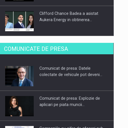
Clifford Chance Badea a asistat
Aukera Energy in obtinerea…
SAPTE PERSONALITATI DIN MEDIUL
COMUNICATE DE PRESA
DE AFACERI, ACADEMIC SI
INSTITUTIONAL…
Comunicat de presa: Datele
Hard Enduro Piatra Craiului 2026,
colectate de vehicule pot deveni…
fueled by benzinariile RO…
Comunicat de presa: Explozie de
aplicari pe piata muncii…