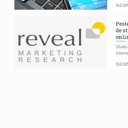
VEZI M
Pest
de s
onli
Studiu
Intern
VEZI M