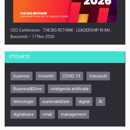
CEO Conference - THE BIG RETHINK - LEADERSHIP IN AN…
Bucuresti – 17 Nov 2026
ETICHETE
business
investitii
COVID-19
tranzactii
Business&Drive
inteligenta artificiala
tehnologie
sustenabilitate
digital
AI
digitalizare
retail
management
Be Inspired. Make it Happen!, CLUJ, 9 Decembrie
Cluj-Napoca – 9 Dec 2026