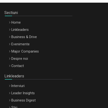
Sectiuni
Home
Linkleaders
Business & Drive
Evenimente
Major Companies
Be Inspired. Make it Happen!, ARTEMIS LETO, ORADEA, 8
Despre noi
Octombrie
Contact
Oradea – 8 Oct 2026
Linkleaders
Interviuri
Leader Insights
Business Digest
Stiri