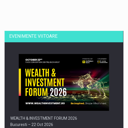
Dinu Bumbacea revine in PwC Romania ca Partener si…
EVENIMENTE VIITOARE
Comunicat de presa: Joburile part-time reincep sa intre pe…
WEALTH & INVESTMENT FORUM 2026
Bucuresti – 22 Oct 2026