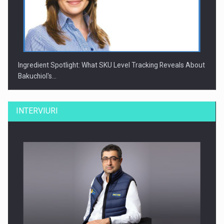
Ingredient Spotlight: What SKU Level Tracking Reveals About
Bakuchiol's…
INTERVIURI
Producatorii si comerciantii care nu se supun noilor
reglementari…