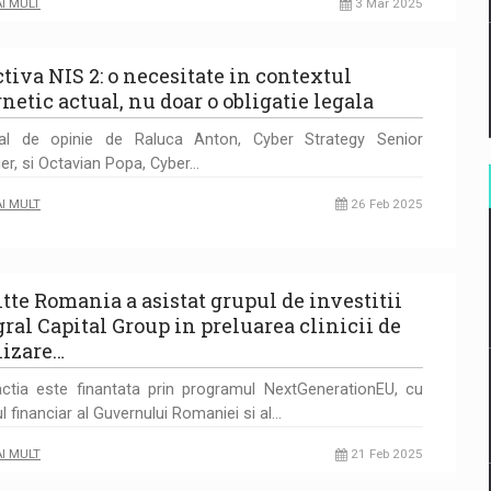
AI MULT
3 Mar 2025
ctiva NIS 2: o necesitate in contextul
netic actual, nu doar o obligatie legala
ial de opinie de Raluca Anton, Cyber Strategy Senior
r, si Octavian Popa, Cyber…
AI MULT
26 Feb 2025
itte Romania a asistat grupul de investitii
gral Capital Group in preluarea clinicii de
lizare…
ctia este finantata prin programul NextGenerationEU, cu
ul financiar al Guvernului Romaniei si al…
AI MULT
21 Feb 2025