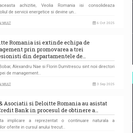
aceasta achizitie, Veolia Romania isi consolideaza
oliul de servicii energetice si devine un…
AI MULT
6 Oct 2025
itte Romania isi extinde echipa de
gement prin promovarea a trei
esionisti din departamentele de…
Bobar, Alexandru Nae si Florin Dumitrescu sint noii directori
hipei de management…
AI MULT
3 Sep 2025
& Asociatii si Deloitte Romania au asistat
redit Bank in procesul de obtinere a…
ta implicare a reprezentat o continuare naturala a
ilor oferite in cursul anului trecut…