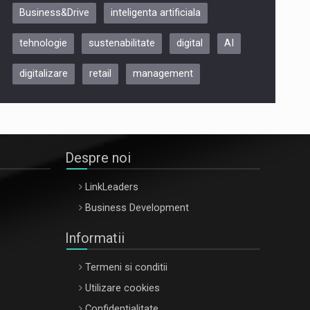
Business&Drive
inteligenta artificiala
ARTEMIS LETO, ORADEA, 8
Octombrie
tehnologie
sustenabilitate
digital
AI
Oradea – 8 Oct 2026
digitalizare
retail
management
Despre noi
LinkLeaders
Business Development
Informatii
Termeni si conditii
Utilizare cookies
Confidentialitate