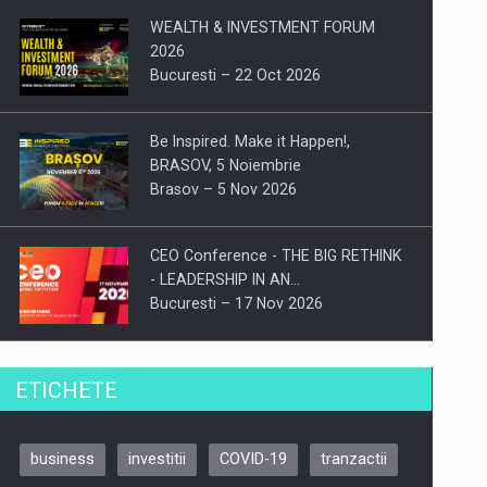
WEALTH & INVESTMENT FORUM
2026
Bucuresti – 22 Oct 2026
Be Inspired. Make it Happen!,
BRASOV, 5 Noiembrie
Brasov – 5 Nov 2026
CEO Conference - THE BIG RETHINK
- LEADERSHIP IN AN…
Bucuresti – 17 Nov 2026
Be Inspired. Make it Happen!, CLUJ, 9
ETICHETE
Decembrie
Cluj-Napoca – 9 Dec 2026
business
investitii
COVID-19
tranzactii
Be Inspired. Make it Happen!,