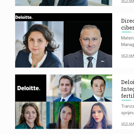
VEZI M
Dire
ciber
Mater
Manage
VEZI M
Delo
Inte
ferti
Tranza
sprijin
VEZI M