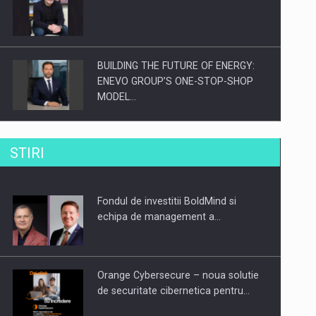
BUILDING THE FUTURE OF ENERGY:
ENEVO GROUP’S ONE-STOP-SHOP
MODEL…
ROOTED IN ROMANIA, BUILT TO
STIRI
DELIVER TECHNOLOGY FOR THE…
Fondul de investitii BoldMind si
PUTTING ROMANIAN CORPORATE
echipa de management a…
COMPANIES ON THE INTERNATIONAL
BUSINESS SCENE
Orange Cybersecure – noua solutie
de securitate cibernetica pentru…