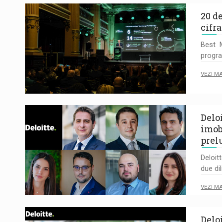
20 d
cifr
Best 
progra
VEZI M
Delo
imob
prel
Deloit
due di
VEZI M
Delo