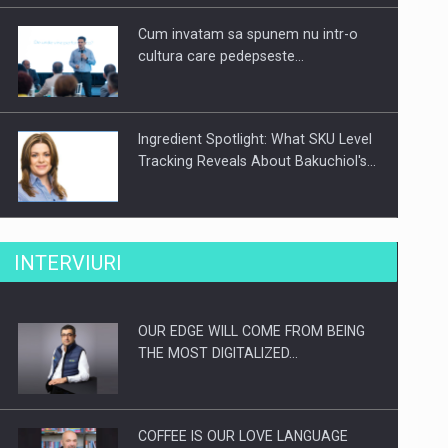
Cum invatam sa spunem nu intr-o
cultura care pedepseste…
Ingredient Spotlight: What SKU Level
Tracking Reveals About Bakuchiol's…
Producatorii si comerciantii care nu
INTERVIURI
se supun noilor reglementari…
OUR EDGE WILL COME FROM BEING
Proteinmaxxing and the Future of
THE MOST DIGITALIZED…
Protein Demand
COFFEE IS OUR LOVE LANGUAGE