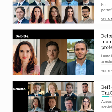
Prin 
portof
VEZI M
Delo
mana
prof
Laura 
ai ec
VEZI M
Reff 
UniC
Aceas
servici