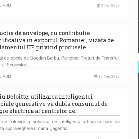
AI MULT
2 Sep 2025
uctia de anvelope, cu contributie
ificativa in exportul Romaniei, vizata de
lamentul UE privind produsele…
al de opinie de Bogdan Barbu, Partener, Preturi de Transfer,
r al Serviciilor…
AI MULT
25 Mar 2025
u Deloitte: utilizarea inteligentei
ficiale generative va dubla consumul de
gie electrica al centrelor de…
 de folosire a solutiilor de inteligenta artificiala care nu
ta supraveghere umana („agentic…