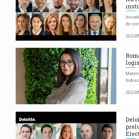
inst
Inovat
de con
VEZI M
Roma
logis
Materi
Indire
VEZI M
Delo
prel
Elec