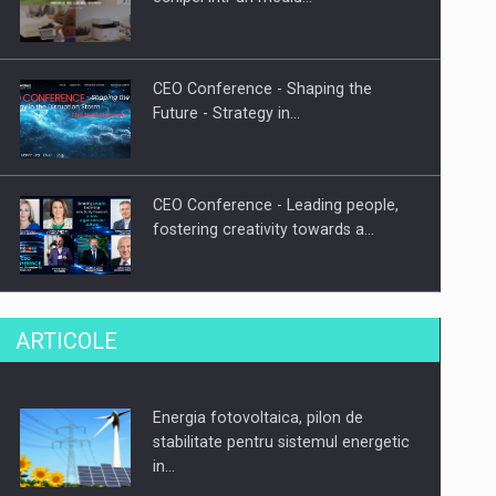
CEO Conference - Shaping the
Future - Strategy in…
CEO Conference - Leading people,
fostering creativity towards a…
CEO Conference - Shaping The
ARTICOLE
Future - Technology and…
Energia fotovoltaica, pilon de
Webinar - Business Evolution-
stabilitate pentru sistemul energetic
RETHINK STRATEGY-Finantare
in…
Investitii Digitalizare