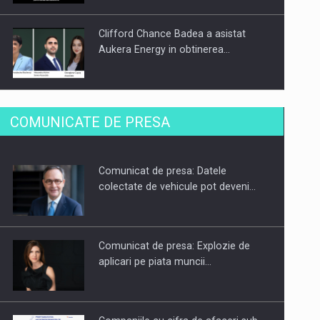
Clifford Chance Badea a asistat
Aukera Energy in obtinerea…
SAPTE PERSONALITATI DIN MEDIUL
COMUNICATE DE PRESA
DE AFACERI, ACADEMIC SI
INSTITUTIONAL…
Comunicat de presa: Datele
Hard Enduro Piatra Craiului 2026,
colectate de vehicule pot deveni…
fueled by benzinariile RO…
Comunicat de presa: Explozie de
aplicari pe piata muncii…