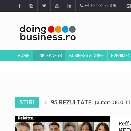
+40-21-317.03.90
HOME
LINKLEADERS
BUSINESS & DRIVE
EVENIMEN
STIRI
95 REZULTATE
(autor: DELOI
Reff 
NETO