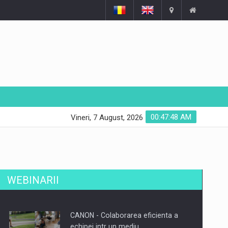
00:47:48 AM
Vineri, 7 August, 2026
WEBINARII
CANON - Colaborarea eficienta a
echipei intr un mediu…