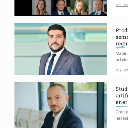
VEZI M
Prod
semn
regu
Materi
si Lide
VEZI M
Studi
arti
ener
Gradul
necesi