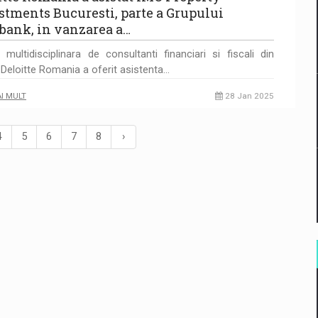
stments Bucuresti, parte a Grupului
bank, in vanzarea a…
 multidisciplinara de consultanti financiari si fiscali din
 Deloitte Romania a oferit asistenta…
AI MULT
28 Jan 2025
4
5
6
7
8
›