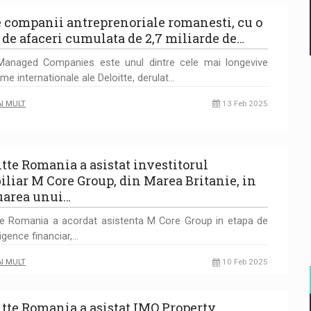
e companii antreprenoriale romanesti, cu o
a de afaceri cumulata de 2,7 miliarde de…
Managed Companies este unul dintre cele mai longevive
me internationale ale Deloitte, derulat…
AI MULT
13 Feb 2025
itte Romania a asistat investitorul
iliar M Core Group, din Marea Britanie, in
uarea unui…
te Romania a acordat asistenta M Core Group in etapa de
ligence financiar,…
AI MULT
10 Feb 2025
itte Romania a asistat IMO Property