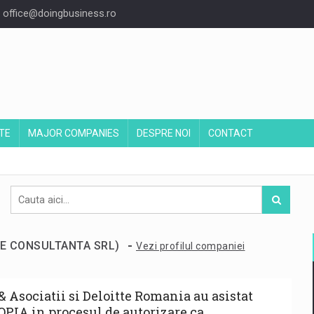
office@doingbusiness.ro
TE
MAJOR COMPANIES
DESPRE NOI
CONTACT
-
TTE CONSULTANTA SRL)
Vezi profilul companiei
& Asociatii si Deloitte Romania au asistat
PIA in procesul de autorizare ca