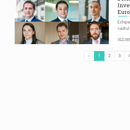
Inve
Euro
Echipa
cadrul
VEZI M
‹
1
2
3