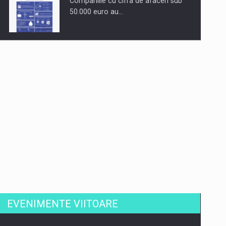
Companiile cu cifra de afaceri sub
50.000 euro au…
Dinu Bumbacea revine in PwC
Romania ca Partener si…
Comunicat de presa: Joburile part-
time reincep sa intre pe…
EVENIMENTE VIITOARE