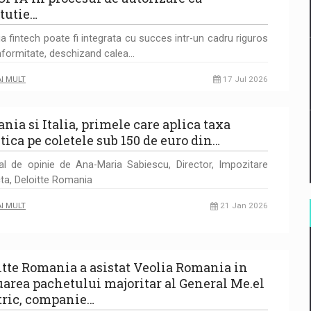
itutie…
ia fintech poate fi integrata cu succes intr-un cadru riguros
formitate, deschizand calea…
AI MULT
17 Jul 2026
nia si Italia, primele care aplica taxa
tica pe coletele sub 150 de euro din…
al de opinie de Ana-Maria Sabiescu, Director, Impozitare
cta, Deloitte Romania
AI MULT
21 Jan 2026
itte Romania a asistat Veolia Romania in
uarea pachetului majoritar al General Me.el
tric, companie…