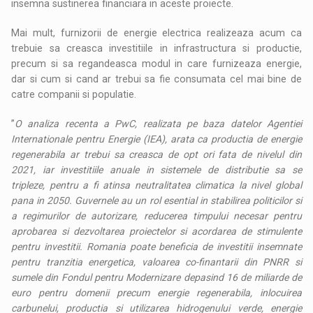
insemna sustinerea financiara in aceste proiecte.
Mai mult, furnizorii de energie electrica realizeaza acum ca
trebuie sa creasca investitiile in infrastructura si productie,
precum si sa regandeasca modul in care furnizeaza energie,
dar si cum si cand ar trebui sa fie consumata cel mai bine de
catre companii si populatie.
”
O analiza recenta a PwC, realizata pe baza datelor Agentiei
Internationale pentru Energie (IEA), arata ca productia de energie
regenerabila ar trebui sa creasca de opt ori fata de nivelul din
2021, iar investitiile anuale in sistemele de distributie sa se
tripleze, pentru a fi atinsa neutralitatea climatica la nivel global
pana in 2050. Guvernele au un rol esential in stabilirea politicilor si
a regimurilor de autorizare, reducerea timpului necesar pentru
aprobarea si dezvoltarea proiectelor si acordarea de stimulente
pentru investitii. Romania poate beneficia de investitii insemnate
pentru tranzitia energetica, valoarea co-finantarii din PNRR si
sumele din Fondul pentru Modernizare depasind 16 de miliarde de
euro pentru domenii precum energie regenerabila, inlocuirea
carbunelui, productia si utilizarea hidrogenului verde, energie