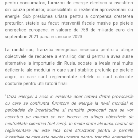
pentru consumatori, furnizori de energie electrica si investitori
din cauza preturilor, accesibilitatii si rezilientei aprovizionarii cu
energie. Sub presiunea uriasa pentru a compensa cresterea
preturilor, statele au facut interventii fiscale masive pe pietele
energetice europene, in valoare de 758 de miliarde euro din
septembrie 2021 pana in ianuarie 2023.
La randul sau, tranzitia energetica, necesara pentru a atinge
obiectivele de reducere a emisiilor, dar si pentru a avea surse
alternative la importurile din Rusia, scoate la iveala mai multe
deficiente ale modului in care sunt stabilite preturile pe pietele
angro, in care sunt reglementate retelele si sunt calculate
costurile pentru utilizatorii finali.
”
Criza energiei a scos in evidenta doar cateva dintre provocarile
cu care se confrunta furnizorii de energie la nivel mondial in
perioadele de incertitudine si tranzitie, provocari care se vor
accentua pe masura ce vor incerca sa atinga obiectivele de
neutralitate climatica (net zero). In multe state ale lumii, cadrul de
reglementare nu este inca bine structurat pentru a permite
investitiile de care este nevoie urgenta pentru tranzitia energetica.