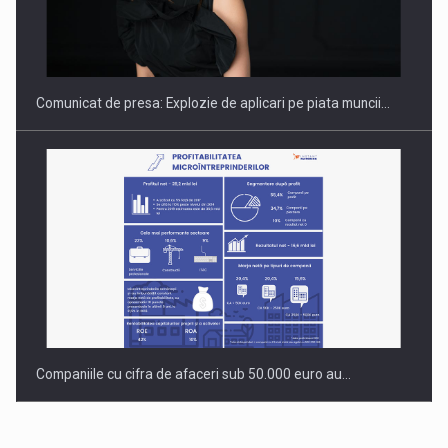
Hard Enduro Piatra Craiului 2026, fueled by benzinariile RO…
Comunicat de presa: Explozie de aplicari pe piata muncii…
Companiile cu cifra de afaceri sub 50.000 euro au…