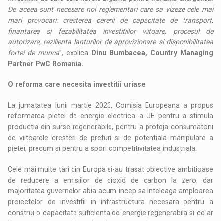
De aceea sunt necesare noi reglementari care sa vizeze cele mai
mari provocari: cresterea cererii de capacitate de transport,
finantarea si fezabilitatea investitiilor viitoare, procesul de
autorizare, rezilienta lanturilor de aprovizionare si disponibilitatea
fortei de munca
”, explica
Dinu Bumbacea, Country Managing
Partner PwC Romania.
O reforma care necesita investitii uriase
La jumatatea lunii martie 2023, Comisia Europeana a propus
reformarea pietei de energie electrica a UE pentru a stimula
productia din surse regenerabile, pentru a proteja consumatorii
de viitoarele cresteri de preturi si de potentiala manipulare a
pietei, precum si pentru a spori competitivitatea industriala.
Cele mai multe tari din Europa si-au trasat obiective ambitioase
de reducere a emisiilor de dioxid de carbon la zero, dar
majoritatea guvernelor abia acum incep sa inteleaga amploarea
proiectelor de investitii in infrastructura necesara pentru a
construi o capacitate suficienta de energie regenerabila si ce ar