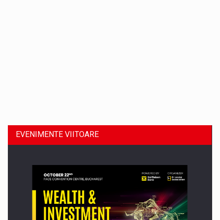
Dinu Bumbacea revine in PwC Romania ca Partener si…
EVENIMENTE VIITOARE