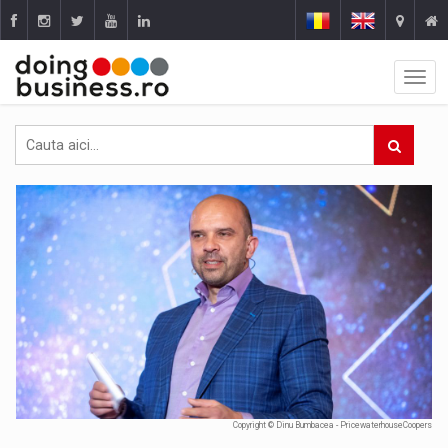
Copyright © Dinu Bumbacea - PricewaterhouseCoopers