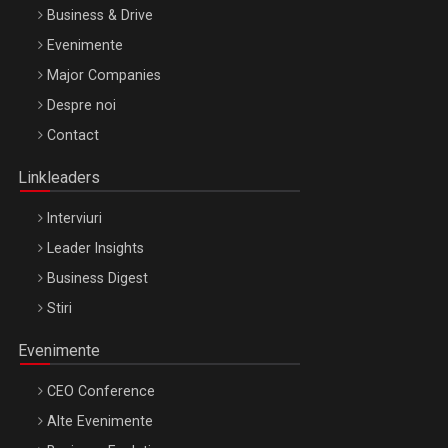
Business & Drive
Evenimente
Major Companies
Be Inspired. Make it Happen!, ARTEMIS LETO, ORADEA, 8
Despre noi
Octombrie
Contact
Oradea – 8 Oct 2026
Linkleaders
Interviuri
Leader Insights
Business Digest
Stiri
Evenimente
CEO Conference
Alte Evenimente