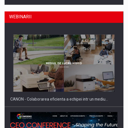
WEBINARII
Producatorii si comerciantii care nu se supun noilor
reglementari…
CANON - Colaborarea eficienta a echipei intr un mediu…