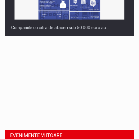
Companiile cu cifra de afaceri sub 50.000 euro au…
Dinu Bumbacea revine in PwC Romania ca Partener si…
EVENIMENTE VIITOARE