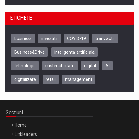
ETICHETE
business
investitii
COVID-19
tranzactii
Business&Drive
inteligenta artificiala
tehnologie
sustenabilitate
digital
AI
digitalizare
retail
management
Be Inspired. Make it Happen!, CLUJ, 9 Decembrie
Cluj-Napoca – 9 Dec 2026
Sectiuni
Home
Linkleaders