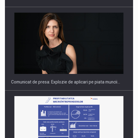
Hard Enduro Piatra Craiului 2026, fueled by benzinariile RO…
Comunicat de presa: Explozie de aplicari pe piata muncii…