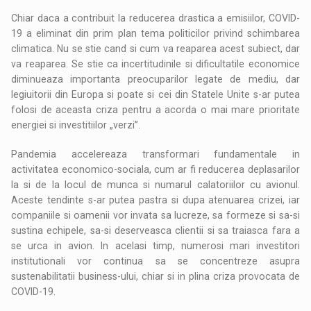
Chiar daca a contribuit la reducerea drastica a emisiilor, COVID-
19 a eliminat din prim plan tema politicilor privind schimbarea
climatica. Nu se stie cand si cum va reaparea acest subiect, dar
va reaparea. Se stie ca incertitudinile si dificultatile economice
diminueaza importanta preocuparilor legate de mediu, dar
legiuitorii din Europa si poate si cei din Statele Unite s-ar putea
folosi de aceasta criza pentru a acorda o mai mare prioritate
energiei si investitiilor „verzi”.
Pandemia accelereaza transformari fundamentale in
activitatea economico-sociala, cum ar fi reducerea deplasarilor
la si de la locul de munca si numarul calatoriilor cu avionul.
Aceste tendinte s-ar putea pastra si dupa atenuarea crizei, iar
companiile si oamenii vor invata sa lucreze, sa formeze si sa-si
sustina echipele, sa-si deserveasca clientii si sa traiasca fara a
se urca in avion. In acelasi timp, numerosi mari investitori
institutionali vor continua sa se concentreze asupra
sustenabilitatii business-ului, chiar si in plina criza provocata de
COVID-19.