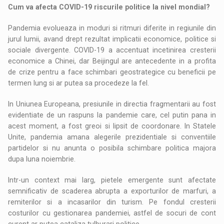
Cum va afecta COVID-19 riscurile politice la nivel mondial?
Pandemia evolueaza in moduri si ritmuri diferite in regiunile din
jurul lumii, avand drept rezultat implicatii economice, politice si
sociale divergente. COVID-19 a accentuat incetinirea cresterii
economice a Chinei, dar Beijingul are antecedente in a profita
de crize pentru a face schimbari geostrategice cu beneficii pe
termen lung si ar putea sa procedeze la fel.
In Uniunea Europeana, presiunile in directia fragmentarii au fost
evidentiate de un raspuns la pandemie care, cel putin pana in
acest moment, a fost greoi si lipsit de coordonare. In Statele
Unite, pandemia amana alegerile prezidentiale si conventiile
partidelor si nu anunta o posibila schimbare politica majora
dupa luna noiembrie.
Intr-un context mai larg, pietele emergente sunt afectate
semnificativ de scaderea abrupta a exporturilor de marfuri, a
remiterilor si a incasarilor din turism. Pe fondul cresterii
costurilor cu gestionarea pandemiei, astfel de socuri de cont
curent ar putea cataliza tulburari politice.