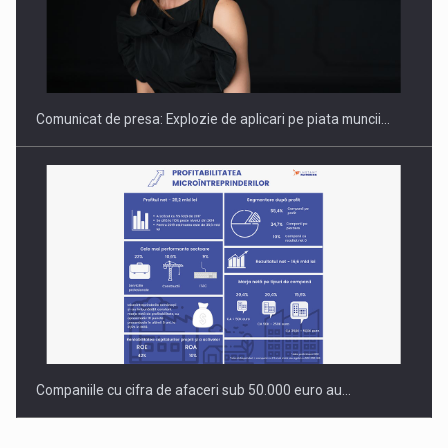
Hard Enduro Piatra Craiului 2026, fueled by benzinariile RO…
Comunicat de presa: Explozie de aplicari pe piata muncii…
Companiile cu cifra de afaceri sub 50.000 euro au…