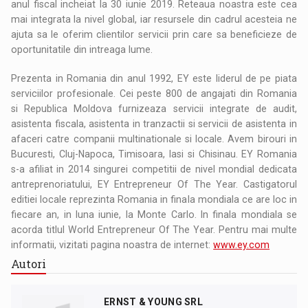
anul fiscal incheiat la 30 iunie 2019. Reteaua noastra este cea
mai integrata la nivel global, iar resursele din cadrul acesteia ne
ajuta sa le oferim clientilor servicii prin care sa beneficieze de
oportunitatile din intreaga lume.
Prezenta in Romania din anul 1992, EY este liderul de pe piata
serviciilor profesionale. Cei peste 800 de angajati din Romania
si Republica Moldova furnizeaza servicii integrate de audit,
asistenta fiscala, asistenta in tranzactii si servicii de asistenta in
afaceri catre companii multinationale si locale. Avem birouri in
Bucuresti, Cluj-Napoca, Timisoara, Iasi si Chisinau. EY Romania
s-a afiliat in 2014 singurei competitii de nivel mondial dedicata
antreprenoriatului, EY Entrepreneur Of The Year. Castigatorul
editiei locale reprezinta Romania in finala mondiala ce are loc in
fiecare an, in luna iunie, la Monte Carlo. In finala mondiala se
acorda titlul World Entrepreneur Of The Year. Pentru mai multe
informatii, vizitati pagina noastra de internet:
www.ey.com
Autori
ERNST & YOUNG SRL