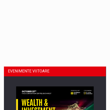
Dinu Bumbacea revine in PwC Romania ca Partener si…
EVENIMENTE VIITOARE