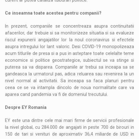
Ce inseamna toate acestea pentru companii?
In prezent, companiile se concentreaza asupra continuitatii
afacerilor, dar trebuie si sa monitorizeze situatia si sa evalueze
riscul expunerii angajatilor lor la noul coronavirus si efectele
asupra intregului lor lant valoric. Desi COVID-19 monopolizeaza
acum titlurile de presa si a pus in asteptare toate celelalte teme
economice si politice geostrategice, subiectul se va stinge si
puterea sa va disparea. Companiile ar trebui sa inceapa sa se
gandeasca la urmatorul pas, adica reluarea sau revenirea la un
nivel normal al activitatii. Sa inceapa sa faca planuri pentru
ceea ce se va intampla dincolo de noua normalitate care va
aparea cand pandemia va fi de domeniul trecutului.
Despre EY Romania
EY este una dintre cele mai mari firme de servicii profesionale
la nivel global, cu 284.000 de angajati in peste 700 de birouri in
150 de tari si venituri de aproximativ 36,4 miliarde de USD in