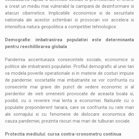
a creat un mediu mai vulnerabil la campanii de dezinformare si
atacuri cibernetice. Implicatiile economice si de securitate
nationala ale acestor schimbari si provocari vor accelera si
intensifica natura geopolitica a competitiei tehnologice.
Demografie: imbatranirea populatiei este determinanta
pentru reechilibrarea globala
Pandemia accentueaza consecintele sociale, economice si
politice ale imbatranirii populatiei. Profilul demografic al unei tari
va modela poverile operationale si in materie de costuri impuse
de pandemie: societatile mai imbatranite se vor confrunta cu
consecinte mai grave din punct de vedere economic si al
pierderilor de vieti omenesti provocate de aceasta boala si,
posibil, cu o revenire mai lenta a economiei. Natiunile cu o
populatie preponderent tanara, care se confrunta cu rate mari
ale somajului si cu fenomene de dislocare economica din
cauza pandemiei, prezinta riscuri mai mari de tulburari sociale.
Protectia mediului: cursa contra-cronometru continua