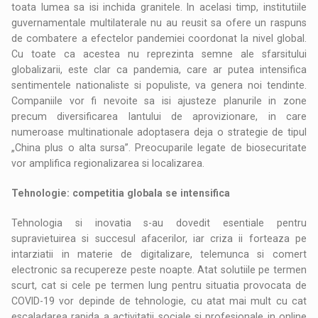
toata lumea sa isi inchida granitele. In acelasi timp, institutiile
guvernamentale multilaterale nu au reusit sa ofere un raspuns
de combatere a efectelor pandemiei coordonat la nivel global.
Cu toate ca acestea nu reprezinta semne ale sfarsitului
globalizarii, este clar ca pandemia, care ar putea intensifica
sentimentele nationaliste si populiste, va genera noi tendinte.
Companiile vor fi nevoite sa isi ajusteze planurile in zone
precum diversificarea lantului de aprovizionare, in care
numeroase multinationale adoptasera deja o strategie de tipul
„China plus o alta sursa”. Preocuparile legate de biosecuritate
vor amplifica regionalizarea si localizarea.
Tehnologie: competitia globala se intensifica
Tehnologia si inovatia s-au dovedit esentiale pentru
supravietuirea si succesul afacerilor, iar criza ii forteaza pe
intarziatii in materie de digitalizare, telemunca si comert
electronic sa recupereze peste noapte. Atat solutiile pe termen
scurt, cat si cele pe termen lung pentru situatia provocata de
COVID-19 vor depinde de tehnologie, cu atat mai mult cu cat
escaladarea rapida a activitatii sociale si profesionale in online