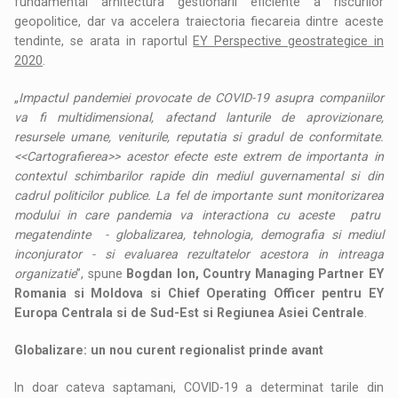
fundamental arhitectura gestionarii eficiente a riscurilor
geopolitice, dar va accelera traiectoria fiecareia dintre aceste
tendinte, se arata in raportul
EY Perspective geostrategice in
2020
.
„
Impactul pandemiei provocate de COVID-19 asupra companiilor
va fi multidimensional, afectand lanturile de aprovizionare,
resursele umane, veniturile, reputatia si gradul de conformitate.
<<Cartografierea>> acestor efecte este extrem de importanta in
contextul schimbarilor rapide din mediul guvernamental si din
cadrul politicilor publice. La fel de importante sunt monitorizarea
modului in care pandemia va interactiona cu aceste patru
megatendinte - globalizarea, tehnologia, demografia si mediul
inconjurator - si evaluarea rezultatelor acestora in intreaga
organizatie
”, spune
Bogdan Ion, Country Managing Partner EY
Romania si Moldova si Chief Operating Officer pentru EY
Europa Centrala si de Sud-Est si Regiunea Asiei Centrale
.
Globalizare: un nou curent regionalist prinde avant
In doar cateva saptamani, COVID-19 a determinat tarile din