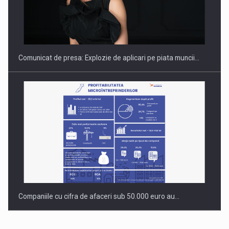
Hard Enduro Piatra Craiului 2026, fueled by benzinariile RO…
Comunicat de presa: Explozie de aplicari pe piata muncii…
Companiile cu cifra de afaceri sub 50.000 euro au…