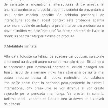
de sanatate a angajatilor si interactiunile dintre acestia. In
anumite contexte este posibila aparitia cerintei de prezentare a
unui cazier medical specific. Se schimba protocolul de
interactiune sociala.In acest context este probabila aparitia
unor noi modele de ambalaje si preferinta pentru produse cu o
baza stiintifica vs. cele “naturale”.Va creste cererea de livrari la
domiciliu pentru categorii extinse de produse.
3.Mobilitate limitata
Alta data folosite ca tehnici de evadare din cotidian, calatoriile
si turismul au devenit acum surse de multiple riscuri. Riscul de a
te contamina prin inevitabilul contact cu ceilalti pasageri sau
turisti, riscul de a ramane intr-o tara straina si de nu te mai
putea intoarce acasa din cauza restrictiilor de calatorie
impuse.Pe acest fond in perioada post-pandemie, in turismul
international, city break-urile se vor diminua si vor creste
sejururile pe o perioada mai lunga. Va creste, in schimb,
turismul local - vacanta de lucru la tara va deveni un lux ravnit
de citadini.