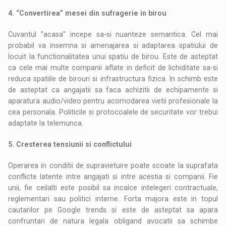
4. “Convertirea” mesei din sufragerie in birou
Cuvantul ”acasa” incepe sa-si nuanteze semantica. Cel mai
probabil va insemna si amenajarea si adaptarea spatiului de
locuit la functionalitatea unui spatiu de birou. Este de asteptat
ca cele mai multe companii aflate in deficit de lichiditate sa-si
reduca spatiile de birouri si infrastructura fizica. In schimb este
de asteptat ca angajatii sa faca achizitii de echipamente si
aparatura audio/video pentru acomodarea vietii profesionale la
cea personala. Politicile si protocoalele de securitate vor trebui
adaptate la telemunca.
5. Cresterea tensiunii si conflictului
Operarea in conditii de supravietuire poate scoate la suprafata
conflicte latente intre angajati si intre acestia si companii. Fie
unii, fie ceilalti este posibil sa incalce intelegeri contractuale,
reglementari sau politici interne. Forta majora este in topul
cautarilor pe Google trends si este de asteptat sa apara
confruntari de natura legala obligand avocatii sa schimbe