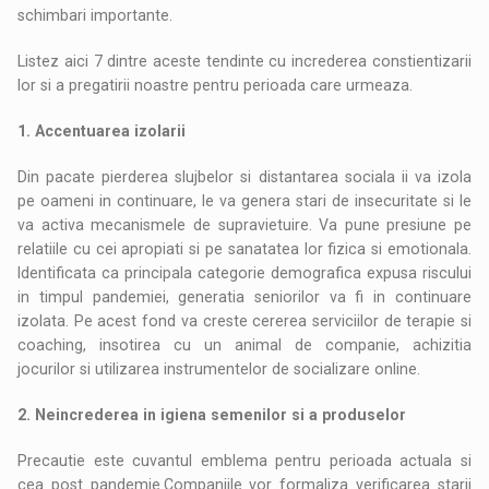
schimbari importante.
Listez aici 7 dintre aceste tendinte cu increderea constientizarii
lor si a pregatirii noastre pentru perioada care urmeaza.
1. Accentuarea izolarii
Din pacate pierderea slujbelor si distantarea sociala ii va izola
pe oameni in continuare, le va genera stari de insecuritate si le
va activa mecanismele de supravietuire. Va pune presiune pe
relatiile cu cei apropiati si pe sanatatea lor fizica si emotionala.
Identificata ca principala categorie demografica expusa riscului
in timpul pandemiei, generatia seniorilor va fi in continuare
izolata. Pe acest fond va creste cererea serviciilor de terapie si
coaching, insotirea cu un animal de companie, achizitia
jocurilor si utilizarea instrumentelor de socializare online.
2. Neincrederea in igiena semenilor si a produselor
Precautie este cuvantul emblema pentru perioada actuala si
cea post pandemie.Companiile vor formaliza verificarea starii