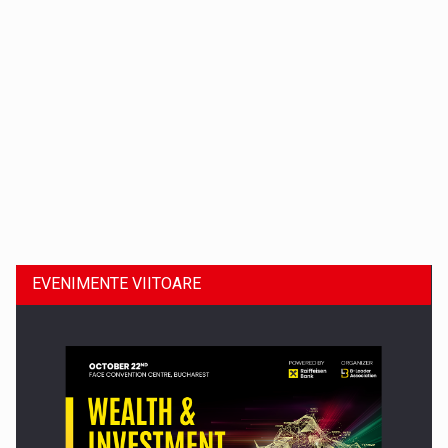
Dinu Bumbacea revine in PwC Romania ca Partener si…
EVENIMENTE VIITOARE