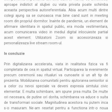
aproape indistict al slujbei cu viata privata poate schimba
aceasta perspectiva autoreferentiala. Abia acum multi dintre
colegi ajung sa se cunoasca mai bine cand sunt in meeting
room din propriul dormitor. Inainte de pandemie, un element de
afirmare identitara in spatiul public, era moda vestimentara,
acum comunicarea video in mediul digital inlocuieste partial
acest element. Utilizatorii Zoom isi accesorizeaza si
personalizeaza live stream room-ul.
In concluzie
Prin digitalizarea accelerata, viata in realitatea fizica va fi
completata de cea in spatiul virtual. Participarea la evenimente
precum ceremonii sau ritualuri va cunoaste si un alt tip de
prezenta. Mobilizarea comunitatii pentru ajutorarea seniorilor si
a celor cu nevoi speciale va deveni expresia simtului civic
elementar. E multa schimbare, am spune prea multa. De multe
ori necesara, de putine ori dorita, schimbarea va aduce o suita
de transformari sociale. Magnitudinea acestora nu putem inca
s-o masuram. Ne-am resetat pentru a functiona intr-o noua