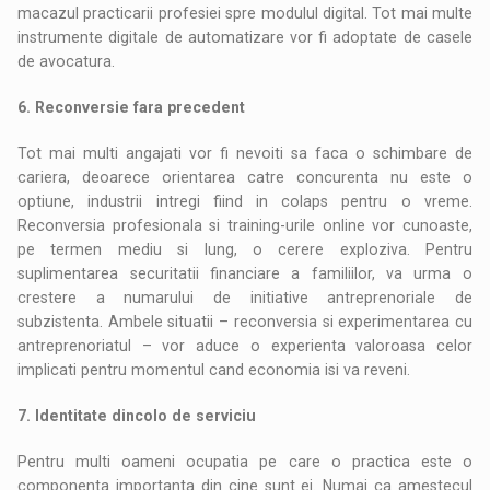
macazul practicarii profesiei spre modulul digital. Tot mai multe
instrumente digitale de automatizare vor fi adoptate de casele
de avocatura.
6. Reconversie fara precedent
Tot mai multi angajati vor fi nevoiti sa faca o schimbare de
cariera, deoarece orientarea catre concurenta nu este o
optiune, industrii intregi fiind in colaps pentru o vreme.
Reconversia profesionala si training-urile online vor cunoaste,
pe termen mediu si lung, o cerere exploziva. Pentru
suplimentarea securitatii financiare a familiilor, va urma o
crestere a numarului de initiative antreprenoriale de
subzistenta. Ambele situatii – reconversia si experimentarea cu
antreprenoriatul – vor aduce o experienta valoroasa celor
implicati pentru momentul cand economia isi va reveni.
7. Identitate dincolo de serviciu
Pentru multi oameni ocupatia pe care o practica este o
componenta importanta din cine sunt ei. Numai ca amestecul