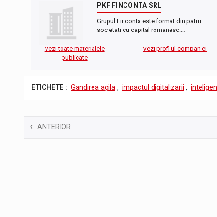
PKF FINCONTA SRL
Grupul Finconta este format din patru
societati cu capital romanesc:…
Vezi toate materialele
Vezi profilul companiei
publicate
ETICHETE :
Gandirea agila
,
impactul digitalizarii
,
inteligen
ANTERIOR