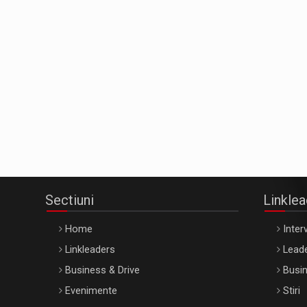
Sectiuni
Linkle
Home
Interv
Linkleaders
Leade
Business & Drive
Busin
Evenimente
Stiri