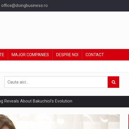
office@doingbusiness.ro
TE
MAJOR COMPANIES
DESPRE NOI
CONTACT
ing Reveals About Bakuchiol's Evolution
un noilor reglementari UE privind ambalajele pot risca retragerea prod
ent din Romania va ajunge la 5,22 miliarde euro in acest an, sustinut