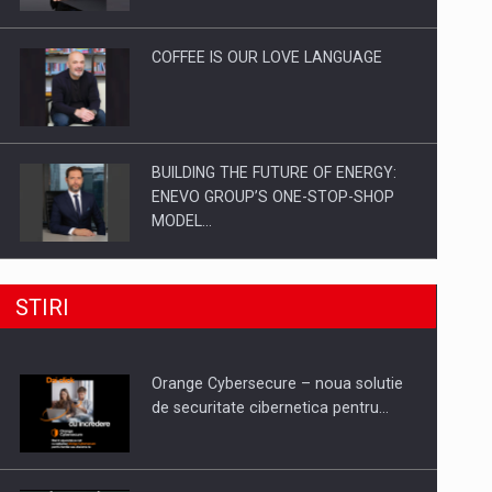
Investitii Digitalizare
COFFEE IS OUR LOVE LANGUAGE
BUILDING THE FUTURE OF ENERGY:
ENEVO GROUP’S ONE-STOP-SHOP
MODEL…
ROOTED IN ROMANIA, BUILT TO
STIRI
DELIVER TECHNOLOGY FOR THE…
Orange Cybersecure – noua solutie
PUTTING ROMANIAN CORPORATE
de securitate cibernetica pentru…
COMPANIES ON THE INTERNATIONAL
BUSINESS SCENE