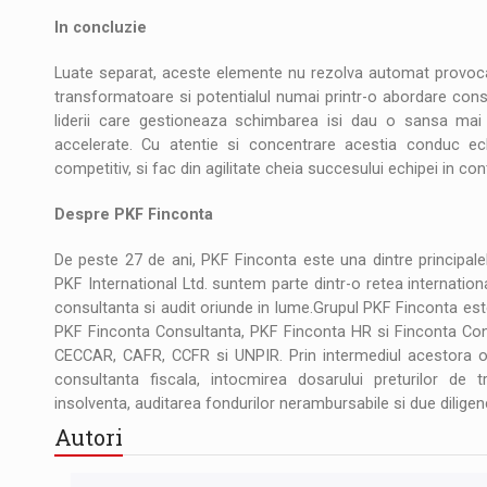
In concluzie
Luate separat, aceste elemente nu rezolva automat provocari
transformatoare si potentialul numai printr-o abordare conse
liderii care gestioneaza schimbarea isi dau o sansa mai 
accelerate. Cu atentie si concentrare acestia conduc ec
competitiv, si fac din agilitate cheia succesului echipei in con
Despre PKF Finconta
De peste 27 de ani, PKF Finconta este una dintre principale
PKF International Ltd. suntem parte dintr-o retea internatio
consultanta si audit oriunde in lume.Grupul PKF Finconta est
PKF Finconta Consultanta, PKF Finconta HR si Finconta Con
CECCAR, CAFR, CCFR si UNPIR. Prin intermediul acestora ofer
consultanta fiscala, intocmirea dosarului preturilor de tr
insolventa, auditarea fondurilor nerambursabile si due diligenc
Autori