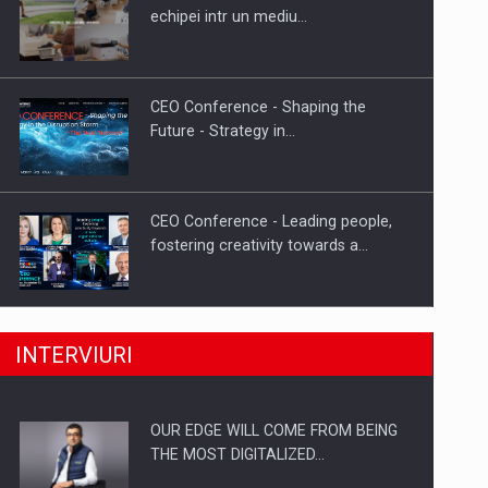
Cum invatam sa spunem nu intr-o
echipei intr un mediu…
cultura care pedepseste…
CEO Conference - Shaping the
Future - Strategy in…
CEO Conference - Leading people,
fostering creativity towards a…
CEO Conference - Shaping The
INTERVIURI
Future - Technology and…
OUR EDGE WILL COME FROM BEING
Webinar - Business Evolution-
THE MOST DIGITALIZED…
RETHINK STRATEGY-Finantare