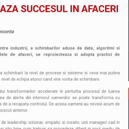
AZA SUCCESUL IN AFACERI
tate cibernetica pentru familie si afaceri
are pedepseste granitele?
inconta
intre industrii, a schimbarilor aduse de date, algoritmi si
elele de afaceri, se reproiecteaza si adopta practici de
schimbarii la nivel de procese si sisteme si ceva mai putina
la nivel de echipa atunci cand vine vorba de schimbare.
sului transformarilor accelerate le perturba procesul de luarea
rea de alerta din interiorul oamenilor se poate transforma cu
ta de a recapata controlul. De aceea oamenii au nevoie acum de
unoscut anterior.
e leadership vizionar, empatic si creativ, unii manageri cad in
desi stiu bine cum trebuie sa procedeze diferit in noul mediu de