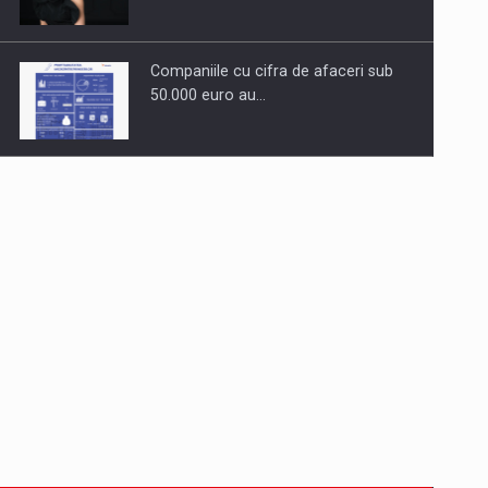
Companiile cu cifra de afaceri sub
50.000 euro au…
Dinu Bumbacea revine in PwC
Romania ca Partener si…
Comunicat de presa: Joburile part-
time reincep sa intre pe…