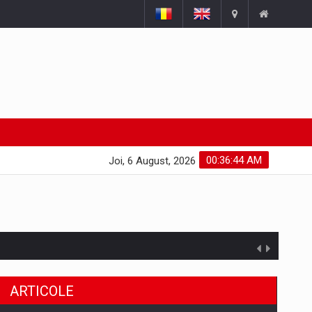
00:36:45 AM
Joi, 6 August, 2026
uselor din piata
ARTICOLE
a de segmentele digitale