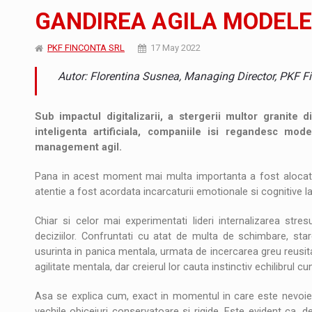
JAECOO 5 SHS-H a ajuns in Romania
STIRI
GANDIREA AGILA MODELE
Orange Cybersecure – noua solutie de securi
STIRI
PKF FINCONTA SRL
17 May 2022
Cum invatam sa spunem nu intr-o cultura c
ARTICOLE
Autor: Florentina Susnea, Managing Director, PKF F
Sub impactul digitalizarii, a stergerii multor granite d
inteligenta artificiala, companiile isi regandesc mod
management agil.
Pana in acest moment mai multa importanta a fost alocata 
atentie a fost acordata incarcaturii emotionale si cognitive 
Chiar si celor mai experimentati lideri internalizarea stre
deciziilor. Confruntati cu atat de multa de schimbare, sta
usurinta in panica mentala, urmata de incercarea greu reusi
agilitate mentala, dar creierul lor cauta instinctiv echilibrul c
Asa se explica cum, exact in momentul in care este nevoie d
vechile obiceiuri conservatoare si rigide. Este evident ca, 