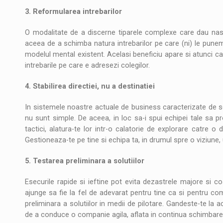
3. Reformularea intrebarilor
O modalitate de a discerne tiparele complexe care dau naste
aceea de a schimba natura intrebarilor pe care (ni) le punem
modelul mental existent. Acelasi beneficiu apare si atunci ca
intrebarile pe care e adresezi colegilor.
4. Stabilirea directiei, nu a destinatiei
In sistemele noastre actuale de business caracterizate de sch
nu sunt simple. De aceea, in loc sa-i spui echipei tale sa 
tactici, alatura-te lor intr-o calatorie de explorare catre o d
Gestioneaza-te pe tine si echipa ta, in drumul spre o viziune,
5. Testarea preliminara a solutiilor
Esecurile rapide si ieftine pot evita dezastrele majore si co
ajunge sa fie la fel de adevarat pentru tine ca si pentru co
preliminara a solutiilor in medii de pilotare. Gandeste-te la 
de a conduce o companie agila, aflata in continua schimbare, sa