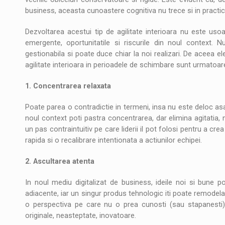
business, aceasta cunoastere cognitiva nu trece si in practic
Dezvoltarea acestui tip de agilitate interioara nu este usoa
emergente, oportunitatile si riscurile din noul context
gestionabila si poate duce chiar la noi realizari. De aceea e
agilitate interioara in perioadele de schimbare sunt urmatoare
1. Concentrarea relaxata
Poate parea o contradictie in termeni, insa nu este deloc as
noul context poti pastra concentrarea, dar elimina agitatia, 
un pas contraintuitiv pe care liderii il pot folosi pentru a cre
rapida si o recalibrare intentionata a actiunilor echipei.
2. Ascultarea atenta
In noul mediu digitalizat de business, ideile noi si bune po
adiacente, iar un singur produs tehnologic iti poate remodela 
o perspectiva pe care nu o prea cunosti (sau stapanesti) 
originale, neasteptate, inovatoare.