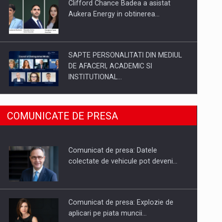
Clifford Chance Badea a asistat
Aukera Energy in obtinerea…
SAPTE PERSONALITATI DIN MEDIUL
DE AFACERI, ACADEMIC SI
INSTITUTIONAL…
SYCLEF isi consolideaza prezenta in
COMUNICATE DE PRESA
Romania printr-o a doua…
Comunicat de presa: Datele
Fondul de investitii BoldMind si
colectate de vehicule pot deveni…
echipa de management a…
Comunicat de presa: Explozie de
aplicari pe piata muncii…