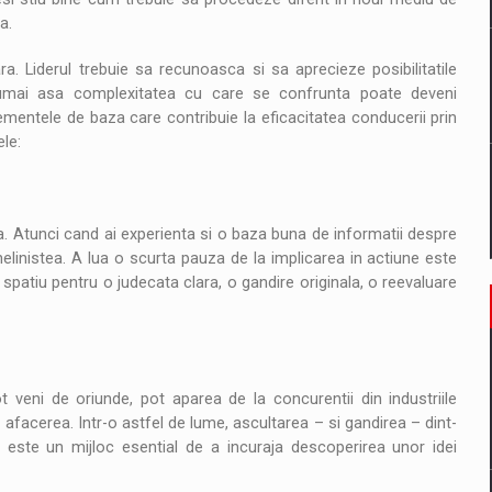
a.
ra. Liderul trebuie sa recunoasca si sa aprecieze posibilitatile
. Numai asa complexitatea cu care se confrunta poate deveni
lementele de baza care contribuie la eficacitatea conducerii prin
le:
a. Atunci cand ai experienta si o baza buna de informatii despre
nelinistea. A lua o scurta pauza de la implicarea in actiune este
a spatiu pentru o judecata clara, o gandire originala, o reevaluare
t veni de oriunde, pot aparea de la concurentii din industriile
afacerea. Intr-o astfel de lume, ascultarea – si gandirea – dint-
este un mijloc esential de a incuraja descoperirea unor idei