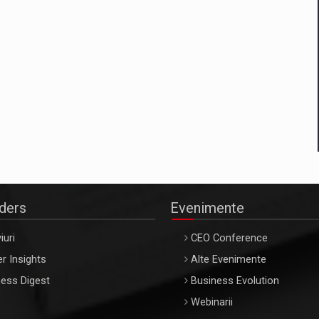
aders
Evenimente
iuri
CEO Conference
r Insights
Alte Evenimente
ess Digest
Business Evolution
Webinarii