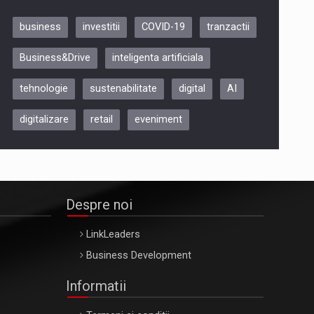
business
investitii
COVID-19
tranzactii
Be Inspired. Make it Happen!,
Business&Drive
inteligenta artificiala
ARTEMIS LETO, ORADEA, 8
Octombrie
tehnologie
sustenabilitate
digital
AI
Oradea – 8 Oct 2026
digitalizare
retail
eveniment
Despre noi
LinkLeaders
Business Development
Informatii