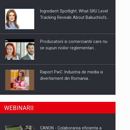
Ingredient Spotlight: What SKU Level
Tracking Reveals About Bakuchiol's…
Producatorii si comerciantii care nu
se supun noilor reglementari…
Raport PwC: Industria de media si
divertisment din Romania…
a, preiau compania intr-o tranzactie de peste 25…
Ce nu stiu Directorii de HR despre
WEBINARII
performanta echipelor…
CANON - Colaborarea eficienta a