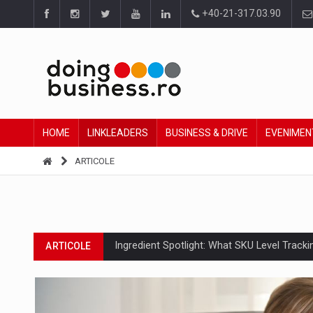
+40-21-317.03.90
HOME
LINKLEADERS
BUSINESS & DRIVE
EVENIMEN
ARTICOLE
Ingredient Spotlight: What SKU Level Track
ARTICOLE
Producatorii si comerciantii care nu se sup
ARTICOLE
Raport PwC: Industria de media si divertism
ARTICOLE