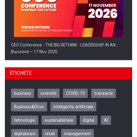
CEO Conference - THE BIG RETHINK - LEADERSHIP IN AN…
Bucuresti – 17 Nov 2026
ETICHETE
business
investitii
COVID-19
tranzactii
Business&Drive
inteligenta artificiala
tehnologie
sustenabilitate
digital
AI
digitalizare
retail
management
Be Inspired. Make it Happen!, CLUJ, 9 Decembrie