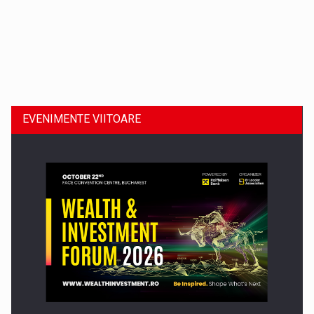
Dinu Bumbacea revine in PwC Romania ca Partener si…
EVENIMENTE VIITOARE
Comunicat de presa: Joburile part-time reincep sa intre pe…