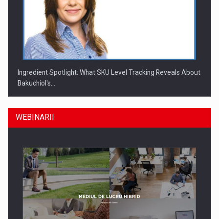
Ingredient Spotlight: What SKU Level Tracking Reveals About
Bakuchiol's…
WEBINARII
Producatorii si comerciantii care nu se supun noilor