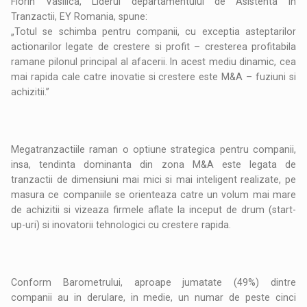
Florin Vasilica, Liderul departamentului de Asistenta in
Tranzactii, EY Romania, spune:
„Totul se schimba pentru companii, cu exceptia asteptarilor
actionarilor legate de crestere si profit – cresterea profitabila
ramane pilonul principal al afacerii. In acest mediu dinamic, cea
mai rapida cale catre inovatie si crestere este M&A – fuziuni si
achizitii.”
Megatranzactiile raman o optiune strategica pentru companii,
insa, tendinta dominanta din zona M&A este legata de
tranzactii de dimensiuni mai mici si mai inteligent realizate, pe
masura ce companiile se orienteaza catre un volum mai mare
de achizitii si vizeaza firmele aflate la inceput de drum (start-
up-uri) si inovatorii tehnologici cu crestere rapida.
Conform Barometrului, aproape jumatate (49%) dintre
companii au in derulare, in medie, un numar de peste cinci