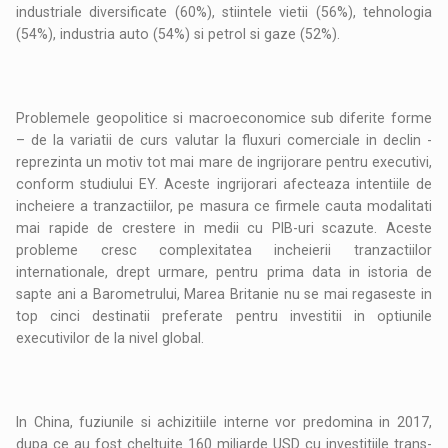
industriale diversificate (60%), stiintele vietii (56%), tehnologia
(54%), industria auto (54%) si petrol si gaze (52%).
Problemele geopolitice si macroeconomice sub diferite forme
– de la variatii de curs valutar la fluxuri comerciale in declin -
reprezinta un motiv tot mai mare de ingrijorare pentru executivi,
conform studiului EY. Aceste ingrijorari afecteaza intentiile de
incheiere a tranzactiilor, pe masura ce firmele cauta modalitati
mai rapide de crestere in medii cu PIB-uri scazute. Aceste
probleme cresc complexitatea incheierii tranzactiilor
internationale, drept urmare, pentru prima data in istoria de
sapte ani a Barometrului, Marea Britanie nu se mai regaseste in
top cinci destinatii preferate pentru investitii in optiunile
executivilor de la nivel global.
In China, fuziunile si achizitiile interne vor predomina in 2017,
dupa ce au fost cheltuite 160 miliarde USD cu investitiile trans-