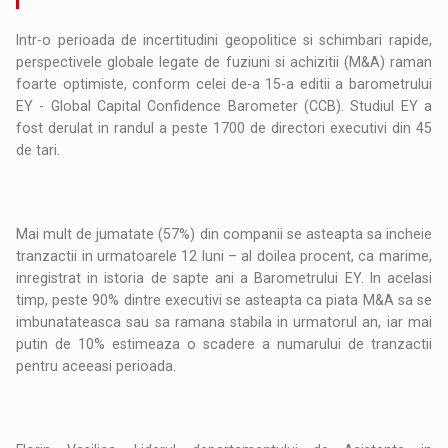
Intr-o perioada de incertitudini geopolitice si schimbari rapide,
perspectivele globale legate de fuziuni si achizitii (M&A) raman
foarte optimiste, conform celei de-a 15-a editii a barometrului
EY - Global Capital Confidence Barometer (CCB). Studiul EY a
fost derulat in randul a peste 1700 de directori executivi din 45
de tari.
Mai mult de jumatate (57%) din companii se asteapta sa incheie
tranzactii in urmatoarele 12 luni – al doilea procent, ca marime,
inregistrat in istoria de sapte ani a Barometrului EY. In acelasi
timp, peste 90% dintre executivi se asteapta ca piata M&A sa se
imbunatateasca sau sa ramana stabila in urmatorul an, iar mai
putin de 10% estimeaza o scadere a numarului de tranzactii
pentru aceeasi perioada.