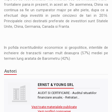
frontaliere pana in prezent, in acest an. De asemenea, China va
continua sa fie un cumparator major pe alte piete, dupa ce a
efectuat deja investitii in peste cincizeci de tari in 2016.
Principalele cinci destinatii preferate de investitori sunt Statele
Unite, China, Germania, Canada si Franta.
In pofida incertitudinilor economice si geopolitice, intentiile de
incheiere de tranzactii raman mult deasupra (57%) mediei pe
termen lung aratata de Barometru (42%).
Autori
ERNST & YOUNG SRL
AUDIT SI CERTIFICARE - Auditul situatiilor
financiare anuale; - Retratari…
Vezi toate materialele publicate
Vezi profilul companiei