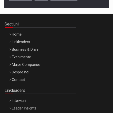
Cluj-Napoca – 9 Dec 2026
Sectiuni
Home
Linkleaders
Business & Drive
Evenimente
Major Companies
Be Inspired. Make it Happen!, ARTEMIS LETO, ORADEA, 8
Despre noi
Octombrie
Contact
Oradea – 8 Oct 2026
Linkleaders
Interviuri
Leader Insights