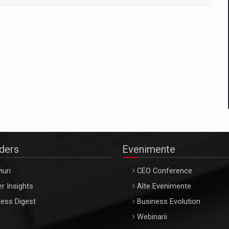
aders
Evenimente
iuri
CEO Conference
r Insights
Alte Evenimente
ess Digest
Business Evolution
Webinarii