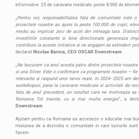
informative. 25 de caravane medicale, peste 8.000 de kilometri
„
Pentru noi, responsabilitatea fata de comunitate este o 
proiectele noastre au ajuns la peste 100.000 de copii, elevi 
mediu au implicat zeci de scoli din intreaga tara. Distinc
investitiile constante si bine directionate genereaza imp
contribuie la aceste initiative si ne angajam sa extindem pr
declarat
Nicolae Banica, CEO OSCAR Downstream
.
„
Ne bucuram ca anul acesta patru dintre proiectele noastre 
si una Silver. Este o confirmare ca programele noastre — fie
relevante si raspund unor nevoi reale. In 2024–2025 am deru
workshopuri, pana la caravane medicale si activitati de reci
fata de anul precedent, un rezultat care ne motiveaza sa 
Romania Tot Inainte, cu si mai multa energie
.”, a dec
Downstream
.
Ajutam pentru ca Romania sa acceseze o educatie mai bun
misiunea de a dezvolta o comunitate in care lucrurile sunt 
facem.