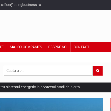
office@doingbusiness.ro
TE
MAJOR COMPANIES
DESPRE NOI
CONTACT
ntru sistemul energetic in contextul starii de alerta
are pedepseste granitele?
ing Reveals About Bakuchiol's Evolution