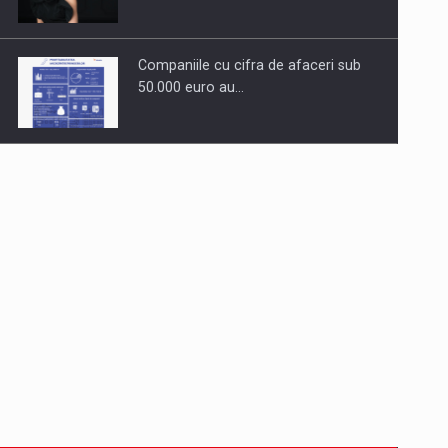
Companiile cu cifra de afaceri sub
50.000 euro au…
Dinu Bumbacea revine in PwC
Romania ca Partener si…
Comunicat de presa: Joburile part-
time reincep sa intre pe…