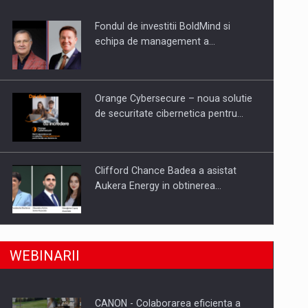
Fondul de investitii BoldMind si
uselor din piata
echipa de management a…
Orange Cybersecure – noua solutie
de securitate cibernetica pentru…
Clifford Chance Badea a asistat
Aukera Energy in obtinerea…
SAPTE PERSONALITATI DIN MEDIUL
a, preiau compania intr-o tranzactie de peste 25…
WEBINARII
DE AFACERI, ACADEMIC SI
INSTITUTIONAL…
CANON - Colaborarea eficienta a