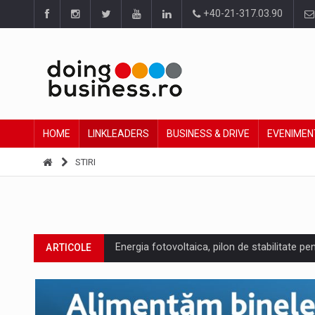
+40-21-317.03.90
HOME
LINKLEADERS
BUSINESS & DRIVE
EVENIMEN
STIRI
Energia fotovoltaica, pilon de stabilitate pe
ARTICOLE
Cum invatam sa spunem nu intr-o cultura c
ARTICOLE
Ingredient Spotlight: What SKU Level Track
ARTICOLE