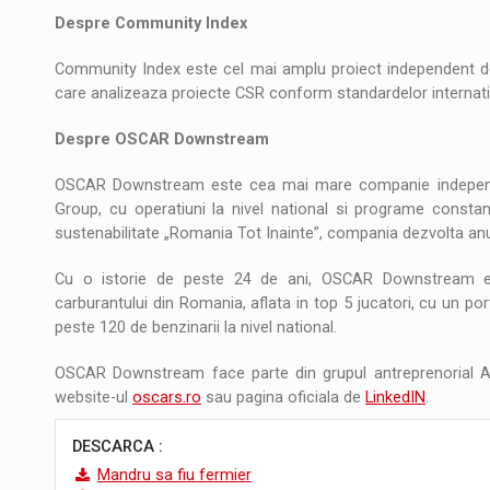
Despre Community Index
Community Index este cel mai amplu proiect independent de ev
care analizeaza proiecte CSR conform standardelor internat
Despre OSCAR Downstream
OSCAR Downstream este cea mai mare companie independent
Group, cu operatiuni la nivel national si programe constant
sustenabilitate „Romania Tot Inainte”, compania dezvolta anua
Cu o istorie de peste 24 de ani, OSCAR Downstream e
carburantului din Romania, aflata in top 5 jucatori, cu un port
peste 120 de benzinarii la nivel national.
OSCAR Downstream face parte din grupul antreprenorial Alfa
website-ul
oscars.ro
sau pagina oficiala de
LinkedIN
.
DESCARCA :
Mandru sa fiu fermier