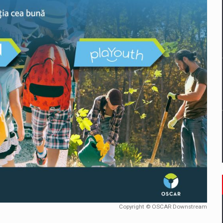
un noilor reglementari UE privind ambalajele pot risca retragerea prod
ES ON THE INTERNATIONAL BUSINESS SCENE
OST DIGITALIZED WHOLESALER IN ROMANIA
 benzinariile RO concept OSCAR – peste 500 de participanti
management a Pall-Ex, liderul pietei de transport paletizat din Romani
MBRU AL FAMILIEI: RANGE ROVER GT
Copyright © OSCAR Downstream