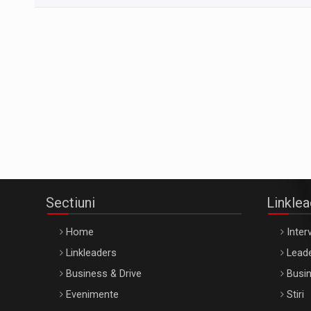
Sectiuni
Linkle
Home
Interv
Linkleaders
Leade
Business & Drive
Busin
Evenimente
Stiri