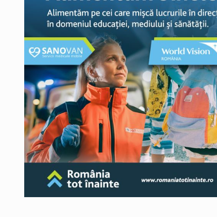
Producatorii si comerciantii care nu se sup
ARTICOLE
LEADERSHIP IN MISCARE
INTERVIURI
CU BATERIILE PERMANENT INCARCATE
INTERVIURI
PUTTING ROMANIAN CORPORATE COMPANI
INTERVIURI
OUR EDGE WILL COME FROM BEING THE M
INTERVIURI
COFFEE IS OUR LOVE LANGUAGE
INTERVIURI
Hard Enduro Piatra Craiului 2026, fueled by
STIRI
Fondul de investitii BoldMind si echipa de 
STIRI
RANGE ROVER DEZVALUIE AL CINCILEA ME
STIRI