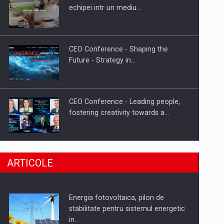
Hard Enduro Piatra Craiului 2026,
echipei intr un mediu…
fueled by benzinariile RO…
CEO Conference - Shaping the
Future - Strategy in…
CEO Conference - Leading people,
fostering creativity towards a…
CEO Conference - Shaping The
ARTICOLE
Future - Technology and…
Energia fotovoltaica, pilon de
Webinar - Business Evolution-
stabilitate pentru sistemul energetic
RETHINK STRATEGY-Finantare
in…