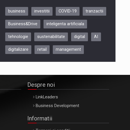
business
investitii
COVID-19
tranzactii
Be Inspired. Make it Happen!,
Business&Drive
inteligenta artificiala
ARTEMIS LETO, ORADEA, 8
Octombrie
tehnologie
sustenabilitate
digital
AI
Oradea – 8 Oct 2026
digitalizare
retail
management
Despre noi
LinkLeaders
Business Development
Informatii