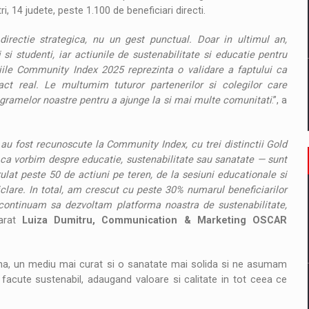
, 14 judete, peste 1.100 de beneficiari directi.
directie strategica, nu un gest punctual. Doar in ultimul an,
si studenti, iar actiunile de sustenabilitate si educatie pentru
tiile Community Index 2025 reprezinta o validare a faptului ca
act real. Le multumim tuturor partenerilor si colegilor care
ogramelor noastre pentru a ajunge la si mai multe comunitati
.”, a
au fost recunoscute la Community Index, cu trei distinctii Gold
 ca vorbim despre educatie, sustenabilitate sau sanatate — sunt
lat peste 50 de actiuni pe teren, de la sesiuni educationale si
clare. In total, am crescut cu peste 30% numarul beneficiarilor
continuam sa dezvoltam platforma noastra de sustenabilitate,
larat
Luiza Dumitru, Communication & Marketing OSCAR
a, un mediu mai curat si o sanatate mai solida si ne asumam
facute sustenabil, adaugand valoare si calitate in tot ceea ce