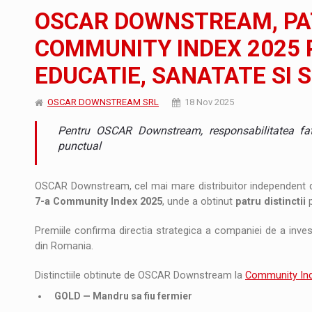
Noul Mercedes-Benz VLE este acum disponib
STIRI
OSCAR DOWNSTREAM, PAT
JAECOO 5 SHS-H a ajuns in Romania
STIRI
COMMUNITY INDEX 2025 
EDUCATIE, SANATATE SI 
Proteinmaxxing and the Future of Protein
ARTICOLE
OSCAR DOWNSTREAM SRL
18 Nov 2025
Pentru OSCAR Downstream, responsabilitatea fat
punctual
OSCAR Downstream, cel mai mare distribuitor independent d
7-a Community Index 2025
, unde a obtinut
patru distinctii
p
Premiile confirma directia strategica a companiei de a inves
din Romania.
Distinctiile obtinute de OSCAR Downstream la
Community In
GOLD — Mandru sa fiu fermier