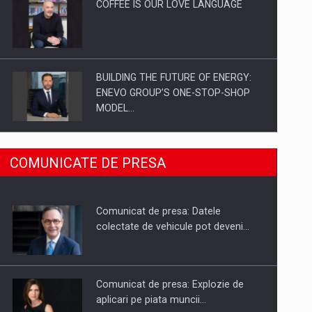
COFFEE IS OUR LOVE LANGUAGE
BUILDING THE FUTURE OF ENERGY:
ENEVO GROUP’S ONE-STOP-SHOP
MODEL…
ROOTED IN ROMANIA, BUILT TO
COMUNICATE DE PRESA
DELIVER TECHNOLOGY FOR THE…
Comunicat de presa: Datele
PUTTING ROMANIAN CORPORATE
colectate de vehicule pot deveni…
COMPANIES ON THE INTERNATIONAL
BUSINESS SCENE
Comunicat de presa: Explozie de
aplicari pe piata muncii…