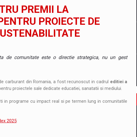
il pentru comanda intr-o gama extinsa de variante atragatoare
RU PREMII LA
PENTRU PROIECTE DE
SUSTENABILITATE
 Demand
a de comunitate este o directie strategica, nu un gest
e carburant din Romania, a fost recunoscut in cadrul
editiei a
entru proiectele sale dedicate educatiei, sanatatii si mediului.
ti in programe cu impact real si pe termen lung in comunitatile
dex 2025
: