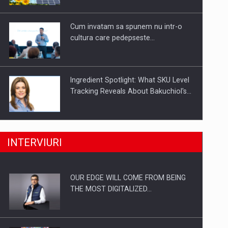
Investitii Digitalizare
Cum invatam sa spunem nu intr-o
cultura care pedepseste…
Ingredient Spotlight: What SKU Level
Tracking Reveals About Bakuchiol's…
Producatorii si comerciantii care nu
INTERVIURI
se supun noilor reglementari…
OUR EDGE WILL COME FROM BEING
Proteinmaxxing and the Future of
THE MOST DIGITALIZED…
Protein Demand