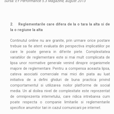
Sursa: EY Performance 5.3 Magazine, august 2013
2.
Reglementarile care difera de la o tara la alta si de
la o regiune la alta
Continutul online nu are granite, prin urmare orice postare
trebuie sa fie atent evaluata din perspectiva implicatiilor pe
care le poate genera in diferite piete. Complexitatea
variatiilor de reglementare este si mai mult complicata de
lipsa unor normative generale venind dinspre organismele
majore de reglementare. Pentru a compensa aceasta lipsa,
cateva asociatii comerciale mai mici din piata au luat
initiativa de a defini ghiduri de buna practica privind
comportamentul si utilizarea noilor platforme de social
media. Un al doilea nivel de complexitate este reprezentat
de omniprezenta internetului, care ridica intrebarea cum
poate respecta o companie limitarile si reglementarile
specifice anumitor tari in cazul comunicarii pe internet.