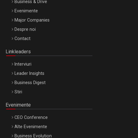
Business & Drive
Evenimente
Major Companies
Be Inspired. Make it Happen!, ARTEMIS LETO, ORADEA, 8
Despre noi
Octombrie
Contact
Oradea – 8 Oct 2026
Linkleaders
Interviuri
Leader Insights
Business Digest
Stiri
Evenimente
CEO Conference
Alte Evenimente
Business Evolution