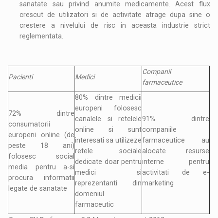
sanatate sau privind anumite medicamente. Acest flux
crescut de utilizatori si de activitate atrage dupa sine o
crestere a nivelului de risc in aceasta industrie strict
reglementata.
Companii
Pacienti
Medici
farmaceutice
80% dintre medicii
europeni folosesc
72% dintre
canalele si retelele
91% dintre
consumatorii
online si sunt
companiile
europeni online (de
interesati sa utilizeze
farmaceutice au
peste 18 ani)
retele sociale
alocate resurse
folosesc social
dedicate doar pentru
interne pentru
media pentru a-si
medici si
activitati de e-
procura informatii
reprezentanti din
marketing
legate de sanatate
domeniul
farmaceutic