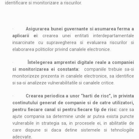
identificare si monitorizare a riscurilor.
·
Asigurarea bunei guvernante si asumarea ferma a
aplicarii ei
: crearea unei entitati interdepartamentale
insarcinate cu supravegherea si evaluarea riscurilor si
elaborarea politicilor privind canalele electronice.
·
Întelegerea amprentei digitale reale a companiei
si monitorizarea ei constanta:
companiile trebuie sa-si
monitorizeze prezenta in canalele electronice, sa identifice
si sa-si analizeze vulnerabilitatile si canalele critice.
·
Crearea periodica a unor “harti de risc”, in privinta
continutului generat de companie si de catre utilizatori,
pentru fiecare canal si pentru fiecare tip de risc:
care sa
ajute compania sa determine unde ar putea exista puncte
vulnerabile in strategia sa, in procesele ei, in abilitatile de
care dispune si daca detine sistemele si tehnologiile
adecvate.