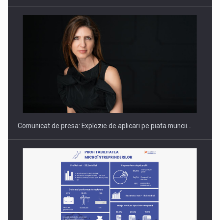
Hard Enduro Piatra Craiului 2026, fueled by benzinariile RO…
Comunicat de presa: Explozie de aplicari pe piata muncii…