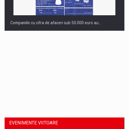
Companiile cu cifra de afaceri sub 50.000 euro au…
Dinu Bumbacea revine in PwC Romania ca Partener si…
EVENIMENTE VIITOARE