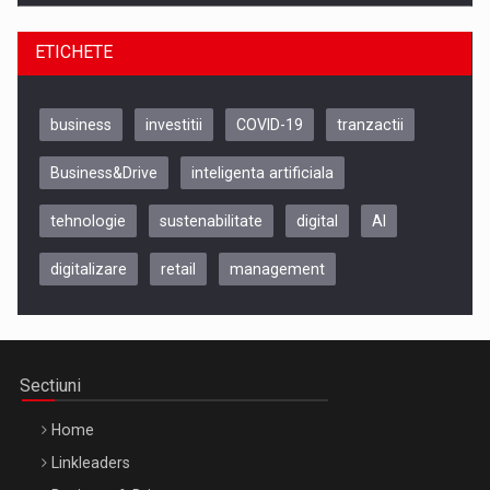
ETICHETE
business
investitii
COVID-19
tranzactii
Business&Drive
inteligenta artificiala
tehnologie
sustenabilitate
digital
AI
digitalizare
retail
management
Be Inspired. Make it Happen!, CLUJ, 9 Decembrie
Cluj-Napoca – 9 Dec 2026
Sectiuni
Home
Linkleaders