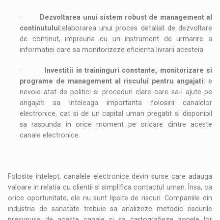
·
Dezvoltarea unui sistem robust de management al
continutului:
elaborarea unui proces detaliat de dezvoltare
de continut, impreuna cu un instrument de urmarire a
informatiei care sa monitorizeze eficienta livrarii acesteia.
·
Investitii in traininguri constante, monitorizare si
programe de management al riscului pentru angajati:
e
nevoie atat de politici si proceduri clare care sa-i ajute pe
angajati sa inteleaga importanta folosirii canalelor
electronice, cat si de un capital uman pregatit si disponibil
sa raspunda in orice moment pe oricare dintre aceste
canale electronice.
Folosite intelept, canalele electronice devin surse care adauga
valoare in relatia cu clientii si simplifica contactul uman. Însa, ca
orice oportunitate, ele nu sunt lipsite de riscuri. Companiile din
industria de sanatate trebuie sa analizeze metodic riscurile
presupuse de aceste canale si sa cartografieze zonele lor