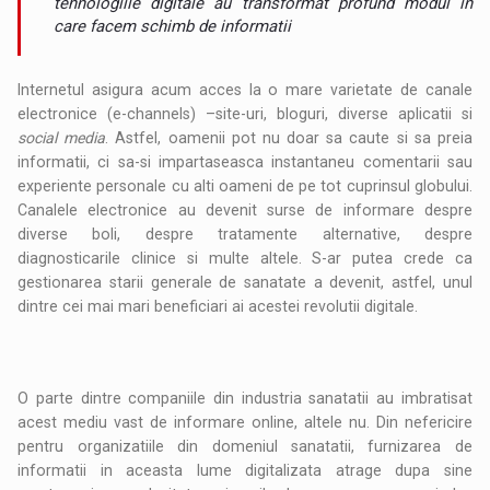
tehnologiile digitale au transformat profund modul in
care facem schimb de informatii
Internetul asigura acum acces la o mare varietate de canale
electronice (e-channels) –site-uri, bloguri, diverse aplicatii si
social media
. Astfel, oamenii pot nu doar sa caute si sa preia
informatii, ci sa-si impartaseasca instantaneu comentarii sau
experiente personale cu alti oameni de pe tot cuprinsul globului.
Canalele electronice au devenit surse de informare despre
diverse boli, despre tratamente alternative, despre
diagnosticarile clinice si multe altele. S-ar putea crede ca
gestionarea starii generale de sanatate a devenit, astfel, unul
dintre cei mai mari beneficiari ai acestei revolutii digitale.
O parte dintre companiile din industria sanatatii au imbratisat
acest mediu vast de informare online, altele nu. Din nefericire
pentru organizatiile din domeniul sanatatii, furnizarea de
informatii in aceasta lume digitalizata atrage dupa sine