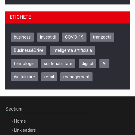
ETICHETE
business
investitii
COVID-19
tranzactii
Business&Drive
inteligenta artificiala
tehnologie
sustenabilitate
digital
AI
digitalizare
retail
management
Be Inspired. Make it Happen!, CLUJ, 9 Decembrie
Cluj-Napoca – 9 Dec 2026
Sectiuni
Home
Linkleaders