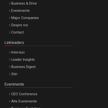
Business & Drive
Evenimente
Major Companies
Be Inspired. Make it Happen!, ARTEMIS LETO, ORADEA, 8
Despre noi
Octombrie
Contact
Oradea – 8 Oct 2026
Linkleaders
Interviuri
Leader Insights
Business Digest
Stiri
Evenimente
CEO Conference
Alte Evenimente