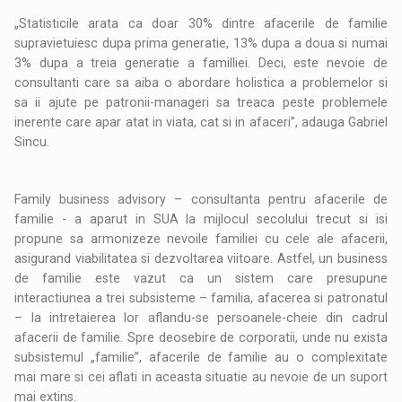
„Statisticile arata ca doar 30% dintre afacerile de familie
supravietuiesc dupa prima generatie, 13% dupa a doua si numai
3% dupa a treia generatie a familliei. Deci, este nevoie de
consultanti care sa aiba o abordare holistica a problemelor si
sa ii ajute pe patronii-manageri sa treaca peste problemele
inerente care apar atat in viata, cat si in afaceri”, adauga Gabriel
Sincu.
Family business advisory – consultanta pentru afacerile de
familie - a aparut in SUA la mijlocul secolului trecut si isi
propune sa armonizeze nevoile familiei cu cele ale afacerii,
asigurand viabilitatea si dezvoltarea viitoare. Astfel, un business
de familie este vazut ca un sistem care presupune
interactiunea a trei subsisteme – familia, afacerea si patronatul
– la intretaierea lor aflandu-se persoanele-cheie din cadrul
afacerii de familie. Spre deosebire de corporatii, unde nu exista
subsistemul „familie”, afacerile de familie au o complexitate
mai mare si cei aflati in aceasta situatie au nevoie de un suport
mai extins.