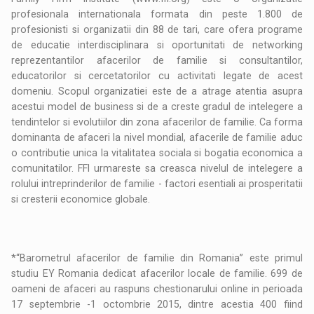
profesionala internationala formata din peste 1.800 de
profesionisti si organizatii din 88 de tari, care ofera programe
de educatie interdisciplinara si oportunitati de networking
reprezentantilor afacerilor de familie si consultantilor,
educatorilor si cercetatorilor cu activitati legate de acest
domeniu. Scopul organizatiei este de a atrage atentia asupra
acestui model de business si de a creste gradul de intelegere a
tendintelor si evolutiilor din zona afacerilor de familie. Ca forma
dominanta de afaceri la nivel mondial, afacerile de familie aduc
o contributie unica la vitalitatea sociala si bogatia economica a
comunitatilor. FFI urmareste sa creasca nivelul de intelegere a
rolului intreprinderilor de familie - factori esentiali ai prosperitatii
si cresterii economice globale.
*“Barometrul afacerilor de familie din Romania” este primul
studiu EY Romania dedicat afacerilor locale de familie. 699 de
oameni de afaceri au raspuns chestionarului online in perioada
17 septembrie -1 octombrie 2015, dintre acestia 400 fiind