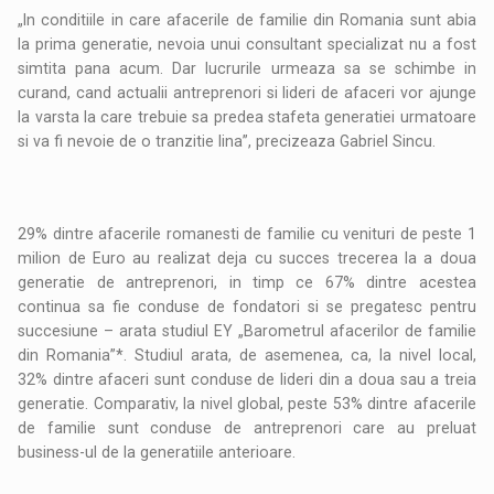
„In conditiile in care afacerile de familie din Romania sunt abia
la prima generatie, nevoia unui consultant specializat nu a fost
simtita pana acum. Dar lucrurile urmeaza sa se schimbe in
curand, cand actualii antreprenori si lideri de afaceri vor ajunge
la varsta la care trebuie sa predea stafeta generatiei urmatoare
si va fi nevoie de o tranzitie lina”, precizeaza Gabriel Sincu.
29% dintre afacerile romanesti de familie cu venituri de peste 1
milion de Euro au realizat deja cu succes trecerea la a doua
generatie de antreprenori, in timp ce 67% dintre acestea
continua sa fie conduse de fondatori si se pregatesc pentru
succesiune – arata studiul EY „Barometrul afacerilor de familie
din Romania”*. Studiul arata, de asemenea, ca, la nivel local,
32% dintre afaceri sunt conduse de lideri din a doua sau a treia
generatie. Comparativ, la nivel global, peste 53% dintre afacerile
de familie sunt conduse de antreprenori care au preluat
business-ul de la generatiile anterioare.