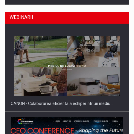
WEBINARII
Producatorii si comerciantii care nu se supun noilor
reglementari…
CANON - Colaborarea eficienta a echipei intr un mediu…