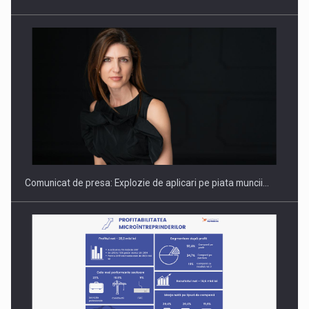
Hard Enduro Piatra Craiului 2026, fueled by benzinariile RO…
Comunicat de presa: Explozie de aplicari pe piata muncii…