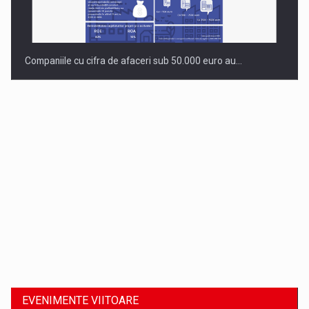
Companiile cu cifra de afaceri sub 50.000 euro au…
Dinu Bumbacea revine in PwC Romania ca Partener si…
EVENIMENTE VIITOARE