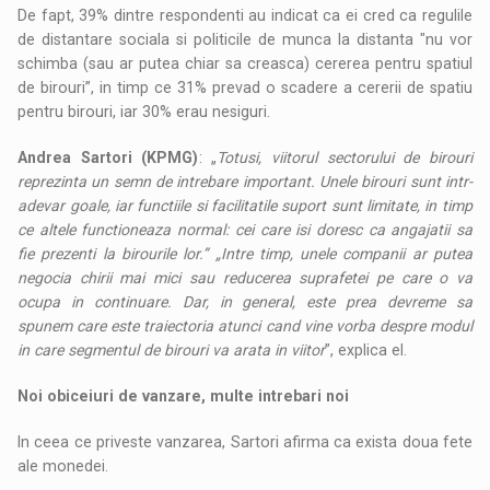
De fapt, 39% dintre respondenti au indicat ca ei cred ca regulile
de distantare sociala si politicile de munca la distanta "nu vor
schimba (sau ar putea chiar sa creasca) cererea pentru spatiul
de birouri”, in timp ce 31% prevad o scadere a cererii de spatiu
pentru birouri, iar 30% erau nesiguri.
Andrea Sartori (KPMG)
: „
Totusi, viitorul sectorului de birouri
reprezinta un semn de intrebare important. Unele birouri sunt intr-
adevar goale, iar functiile si facilitatile suport sunt limitate, in timp
ce altele functioneaza normal: cei care isi doresc ca angajatii sa
fie prezenti la birourile lor.” „Intre timp, unele companii ar putea
negocia chirii mai mici sau reducerea suprafetei pe care o va
ocupa in continuare. Dar, in general, este prea devreme sa
spunem care este traiectoria atunci cand vine vorba despre modul
in care segmentul de birouri va arata in viitor
”, explica el.
Noi obiceiuri de vanzare, multe intrebari noi
In ceea ce priveste vanzarea, Sartori afirma ca exista doua fete
ale monedei.