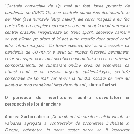
”
Centrele comerciale de tip mall au fost lovite puternic de
pandemia de COVID-19, insa centrele comerciale desfasurate in
aer liber (asa numitele ”strip malls”), ale caror magazine nu fac
parte dintr-un complex mai mare si care nu sunt in mod normal in
centrul orasului, inregistreaza un trafic sporit, deoarece oamenii
se pot plimba pe afara si isi pot pune mastile doar atunci cand
intra intr-un magazin. Cu toate acestea, desi sunt increzator ca
pandemia de COVID-19 a avut un impact favorabil permanent,
chiar si asupra celor mai sceptici consumatori in ceea ce priveste
comportamentul de cumparare on-line, cred, de asemenea, ca
atunci cand se va rezolva urgenta epidemiologica, centrele
comerciale de tip mall vor reveni la functia sociala pe care au
jucat-o in mod traditional timp de multi ani
”, afirma
Sartori.
O perioada de incertitudine pentru dezvoltatori si
perspectivele lor financiare
Andrea Sartori
afirma „
Cu multi ani de crestere solida vazuta in
valoarea agregata a contractelor de proprietate incheiate in
Europa, activitatea in acest sector parea sa fi ‘accelerat