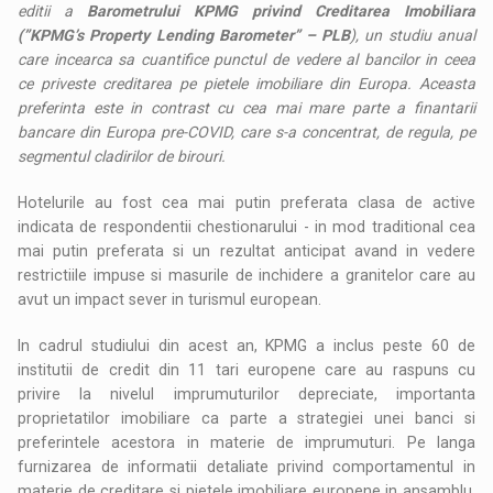
editii a
Barometrului KPMG privind Creditarea Imobiliara
(”KPMG’s Property Lending Barometer” – PLB
), un studiu anual
care incearca sa cuantifice punctul de vedere al bancilor in ceea
ce priveste creditarea pe pietele imobiliare din Europa. Aceasta
preferinta este in contrast cu cea mai mare parte a finantarii
bancare din Europa pre-COVID, care s-a concentrat, de regula, pe
segmentul cladirilor de birouri.
Hotelurile au fost cea mai putin preferata clasa de active
indicata de respondentii chestionarului - in mod traditional cea
mai putin preferata si un rezultat anticipat avand in vedere
restrictiile impuse si masurile de inchidere a granitelor care au
avut un impact sever in turismul european.
In cadrul studiului din acest an, KPMG a inclus peste 60 de
institutii de credit din 11 tari europene care au raspuns cu
privire la nivelul imprumuturilor depreciate, importanta
proprietatilor imobiliare ca parte a strategiei unei banci si
preferintele acestora in materie de imprumuturi. Pe langa
furnizarea de informatii detaliate privind comportamentul in
materie de creditare si pietele imobiliare europene in ansamblu,