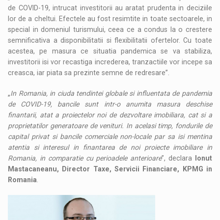
de COVID-19, intrucat investitorii au aratat prudenta in deciziile
lor de a cheltui. Efectele au fost resimtite in toate sectoarele, in
special in domeniul turismului, ceea ce a condus la o crestere
semnificativa a disponibilitatii si flexibilitatii ofertelor. Cu toate
acestea, pe masura ce situatia pandemica se va stabiliza,
investitorii isi vor recastiga increderea, tranzactiile vor incepe sa
creasca, iar piata sa prezinte semne de redresare”.
„
In Romania, in ciuda tendintei globale si influentata de pandemia
de COVID-19, bancile sunt intr-o anumita masura deschise
finantarii, atat a proiectelor noi de dezvoltare imobiliara, cat si a
proprietatilor generatoare de venituri. In acelasi timp, fondurile de
capital privat si bancile comerciale non-locale par sa isi mentina
atentia si interesul in finantarea de noi proiecte imobiliare in
Romania, in comparatie cu perioadele anterioare
”, declara
Ionut
Mastacaneanu, Director Taxe, Servicii Financiare, KPMG in
Romania
.