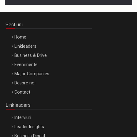
Cluj-Napoca – 9 Dec 2026
Sectiuni
Home
Linkleaders
Business & Drive
Evenimente
Major Companies
Be Inspired. Make it Happen!, ARTEMIS LETO, ORADEA, 8
Despre noi
Octombrie
Contact
Oradea – 8 Oct 2026
Linkleaders
Interviuri
Leader Insights
Business Digest