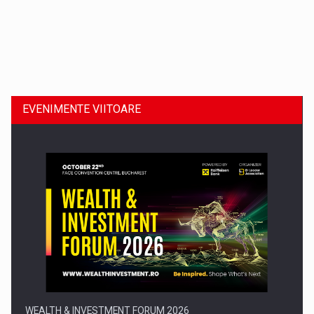
Dinu Bumbacea revine in PwC Romania ca Partener si…
EVENIMENTE VIITOARE
Comunicat de presa: Joburile part-time reincep sa intre pe…
WEALTH & INVESTMENT FORUM 2026