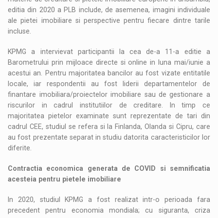
editia din 2020 a PLB include, de asemenea, imagini individuale
ale pietei imobiliare si perspective pentru fiecare dintre tarile
incluse.
KPMG a intervievat participantii la cea de-a 11-a editie a
Barometrului prin mijloace directe si online in luna mai/iunie a
acestui an. Pentru majoritatea bancilor au fost vizate entitatile
locale, iar respondentii au fost liderii departamentelor de
finantare imobiliara/proiectelor imobiliare sau de gestionare a
riscurilor in cadrul institutiilor de creditare. In timp ce
majoritatea pietelor examinate sunt reprezentate de tari din
cadrul CEE, studiul se refera si la Finlanda, Olanda si Cipru, care
au fost prezentate separat in studiu datorita caracteristicilor lor
diferite.
Contractia economica generata de COVID si semnificatia
acesteia pentru pietele imobiliare
In 2020, studiul KPMG a fost realizat intr-o perioada fara
precedent pentru economia mondiala; cu siguranta, criza