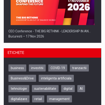
CEO Conference - THE BIG RETHINK - LEADERSHIP IN AN…
Bucuresti – 17 Nov 2026
ETICHETE
business
investitii
COVID-19
tranzactii
Business&Drive
inteligenta artificiala
tehnologie
sustenabilitate
digital
AI
digitalizare
retail
management
Be Inspired. Make it Happen!, CLUJ, 9 Decembrie