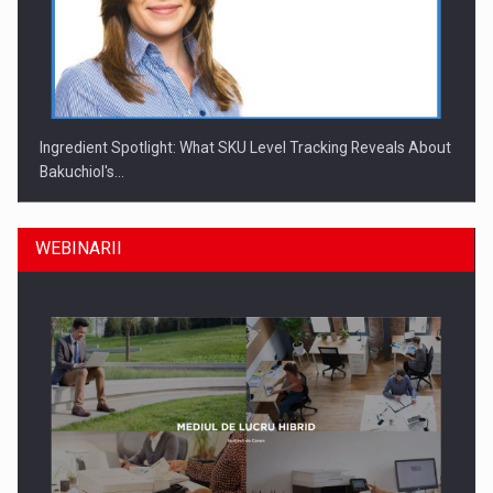
Ingredient Spotlight: What SKU Level Tracking Reveals About
Bakuchiol's…
WEBINARII
Producatorii si comerciantii care nu se supun noilor