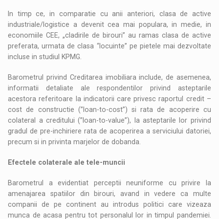
In timp ce, in comparatie cu anii anteriori, clasa de active
industriale/logistice a devenit cea mai populara, in medie, in
economiile CEE, „cladirile de birouri” au ramas clasa de active
preferata, urmata de clasa “locuinte” pe pietele mai dezvoltate
incluse in studiul KPMG.
Barometrul privind Creditarea imobiliara include, de asemenea,
informatii detaliate ale respondentilor privind asteptarile
acestora referitoare la indicatorii care privesc raportul credit –
cost de constructie (”loan-to-cost”) si rata de acoperire cu
colateral a creditului (”loan-to-value”), la asteptarile lor privind
gradul de pre-inchiriere rata de acoperirea a serviciului datoriei,
precum si in privinta marjelor de dobanda.
Efectele colaterale ale tele-muncii
Barometrul a evidentiat perceptii neuniforme cu privire la
amenajarea spatiilor din birouri, avand in vedere ca multe
companii de pe continent au introdus politici care vizeaza
munca de acasa pentru tot personalul lor in timpul pandemiei.