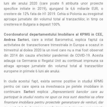
luni ale anului 2020 (care poate fi atribuita unor proiecte
specifice initiate in 2019), ajungand la 6,6 miliarde EUR, o
crestere de 12% fata de H1 2019. Cehia si Polonia au inregistrat
aproape jumatate din volumul total al tranzactiilor, in timp ce
cresterea in Bulgaria a depasit 100%.
Coordonatorul departamentului Imobiliare al KPMG in CEE,
Andrea Sartori
, care a initiat Barometrul, explica faptul ca
activitatea de tranzactionare trimestriala in Europa a scazut in
trimestrul al doilea 2020 la un nivel care nu a mai fost observat
din 2014 din cauza efectelor pandemiei de COVID-19. Acesta
adauga ca Germania si Regatul Unit au continuat impreuna sa
atraga aproape jumatate din volumul total al tranzactiilor
europene in primele 6 luni ale anului.
In ciuda acestui fapt, exista semne pozitive in studiul KPMG
pentru cei care spera sa investeasca pe pietele imobiliare in
continuare.
Sartori
explica: „
Reprezentantii bancilor care au
participat la studiul nostru ne spun ca inca sunt deschisi sa ofere
finantare imobiliara pentru proiectele generatoare de venituri, dar