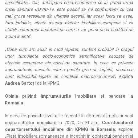
semnificativ’. Dar, anticipand criza economica ce ar putea urma
crizei sanitare COVID-19, este posibil sa ne confruntam cu cea
mai grava recesiune din ultimele decenii, iar acest lucru va avea,
fara indoiala, efecte asupra pietelor imobiliare europene si va
stabili cuantumul finantarii pe care o vor primi de la creditori de
acum inainte
”.
„
Dupa cum am auzit in mod repetat, suntem probabil in pragul
unor turbulente socio-economice semnificative cauzate de
efectele secundare ale crizei de sanatate. In ceea ce priveste
imprumuturile, aceasta este o pastila greu de inghitit, deoarece
sunt indisolubil legate de conditiile macroeconomice
”, explica
Andrea Sartori
de la KPMG.
Opinia privind imprumuturile imobiliare si bancare in
Romania
In ceea ce priveste evolutiile recente in domeniul imobiliar si al
imprumuturilor imobiliare in 2020, Ori Efraim,
Coordonatorul
departamentului Imobiliare din KPMG in Romania
, explica:
„Piata imobiliara romaneasca a incetinit in contextul pandemiei