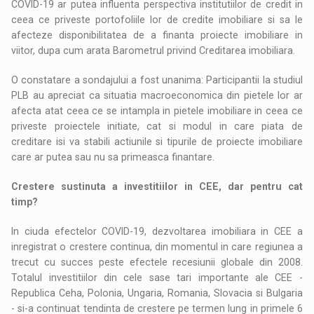
COVID-19 ar putea influenta perspectiva institutiilor de credit in
ceea ce priveste portofoliile lor de credite imobiliare si sa le
afecteze disponibilitatea de a finanta proiecte imobiliare in
viitor, dupa cum arata Barometrul privind Creditarea imobiliara.
O constatare a sondajului a fost unanima: Participantii la studiul
PLB au apreciat ca situatia macroeconomica din pietele lor ar
afecta atat ceea ce se intampla in pietele imobiliare in ceea ce
priveste proiectele initiate, cat si modul in care piata de
creditare isi va stabili actiunile si tipurile de proiecte imobiliare
care ar putea sau nu sa primeasca finantare.
Crestere sustinuta a investitiilor in CEE, dar pentru cat
timp?
In ciuda efectelor COVID-19, dezvoltarea imobiliara in CEE a
inregistrat o crestere continua, din momentul in care regiunea a
trecut cu succes peste efectele recesiunii globale din 2008.
Totalul investitiilor din cele sase tari importante ale CEE -
Republica Ceha, Polonia, Ungaria, Romania, Slovacia si Bulgaria
- si-a continuat tendinta de crestere pe termen lung in primele 6