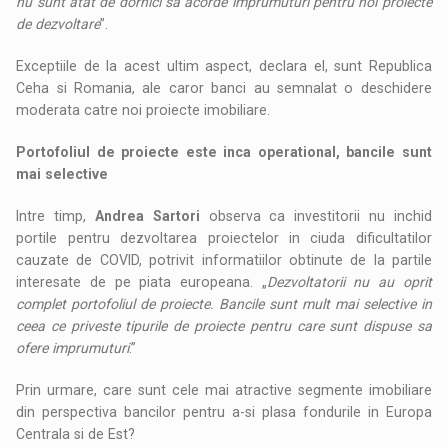
nu sunt atat de dornici sa acorde imprumuturi pentru noi proiecte
de dezvoltare
”.
Exceptiile de la acest ultim aspect, declara el, sunt Republica
Ceha si Romania, ale caror banci au semnalat o deschidere
moderata catre noi proiecte imobiliare.
Portofoliul de proiecte este inca operational, bancile sunt
mai selective
Intre timp,
Andrea Sartori
observa ca investitorii nu inchid
portile pentru dezvoltarea proiectelor in ciuda dificultatilor
cauzate de COVID, potrivit informatiilor obtinute de la partile
interesate de pe piata europeana. „
Dezvoltatorii nu au oprit
complet portofoliul de proiecte. Bancile sunt mult mai selective in
ceea ce priveste tipurile de proiecte pentru care sunt dispuse sa
ofere imprumuturi
.”
Prin urmare, care sunt cele mai atractive segmente imobiliare
din perspectiva bancilor pentru a-si plasa fondurile in Europa
Centrala si de Est?