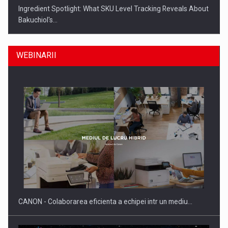
Ingredient Spotlight: What SKU Level Tracking Reveals About
Bakuchiol's…
WEBINARII
Producatorii si comerciantii care nu se supun noilor
reglementari…
CANON - Colaborarea eficienta a echipei intr un mediu…