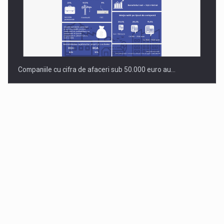
Companiile cu cifra de afaceri sub 50.000 euro au…
Dinu Bumbacea revine in PwC Romania ca Partener si…