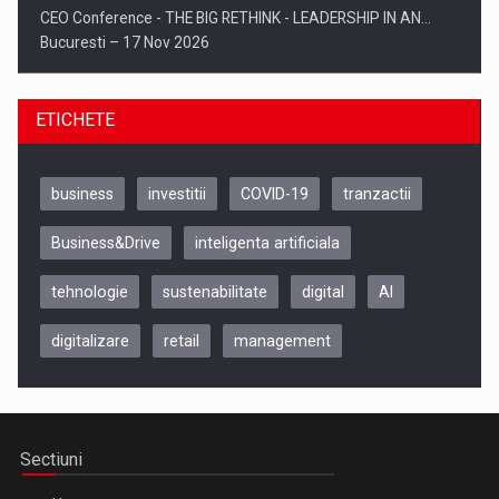
CEO Conference - THE BIG RETHINK - LEADERSHIP IN AN…
Bucuresti – 17 Nov 2026
ETICHETE
business
investitii
COVID-19
tranzactii
Business&Drive
inteligenta artificiala
tehnologie
sustenabilitate
digital
AI
digitalizare
retail
management
Be Inspired. Make it Happen!, CLUJ, 9 Decembrie
Cluj-Napoca – 9 Dec 2026
Sectiuni