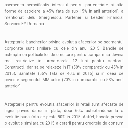
asemenea semnificativ interesul pentru parteneriate si alte
forme de asociere la 45% fata de sub 15% in anii anteriori”, a
mentionat Gelu Gherghescu, Partener si Leader Financial
Services EY Romania.
Asteptarile bancherilor privind evolutia afacerilor pe segmentul
corporate sunt similare cu cele din anul 2015. Bancile se
asteapta ca politicile lor de creditare pentru companii sa devina
mai restrictive in urmatoarele 12 luni pentru sectorul
Constructii, dar sa se relaxeze in IT (58% comparativ cu 45% in
2015), Sanatate (56% fata de 40% in 2015) si in ceea ce
priveste segmentul IMM-urilor (70% in comparatie cu 53% anul
anterior).
Asteptarile pentru evolutia afacerilor in retail sunt afectate de
legea privind darea in plata, doar 60% asteptandu-se la o
evolutie buna fata de peste 80% in 2015. Astfel, bancile prevad
o evolutie similara cu 2015 a cererii pentru creditele de consum