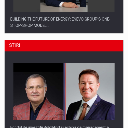
BUILDING THE FUTURE OF ENERGY: ENEVO GROUP’S ONE-
STOP-SHOP MODEL…
STIRI
ROOTED IN ROMANIA, BUILT TO DELIVER TECHNOLOGY FOR
THE…
Fondul de investitii BoldMind si echipa de management a…