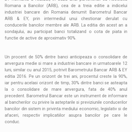
Romana a Bancilor (ARB), cea de a treia editie a indicelui
industriei bancare din Romania denumit Barometrul Bancar
ARB & EY, prin intermediul unui chestionar derulat cu
conducerile bancilor membre ale ARB. La editia din acest an a
sondajului, au participat banci totalizand o cota de piata in
functie de active de aproximativ 90%.
Un procent de 50% dintre banci anticipeaza o consolidare de
anvergura medie si mare a industriei bancare in urmatoarele 12
luni, similar cu anul 2015, potrivit Barometrului Bancar ARB & EY
editia 2016. Pe un orizont de trei ani, procentul creste la 90%,
iar pentru acelasi orizont de timp, 30% dintre banci se asteapta
la o consolidare de mare anvergura, fata de 40% anul
precedent. Barometrul Bancar este un instrument de informare
al bancherilor cu privire la asteptarile si previziunile conducerilor
bancilor din sistem in privinta mediului economic, legislativ si de
afaceri, respectiv implicatiilor asupra bancilor pe care le
conduc.