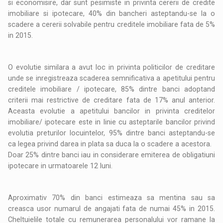
si economisire, dar sunt pesimiste in privinta cererii de credite
imobiliare si ipotecare, 40% din bancheri asteptandu-se la o
scadere a cererii solvabile pentru creditele imobiliare fata de 5%
in 2015.
O evolutie similara a avut loc in privinta politicilor de creditare
unde se inregistreaza scaderea semnificativa a apetitului pentru
creditele imobiliare / ipotecare, 85% dintre banci adoptand
criterii mai restrictive de creditare fata de 17% anul anterior.
Aceasta evolutie a apetitului bancilor in privinta creditelor
imobiliare/ ipotecare este in linie cu asteptarile bancilor privind
evolutia preturilor locuintelor, 95% dintre banci asteptandu-se
ca legea privind darea in plata sa duca la o scadere a acestora.
Doar 25% dintre banci iau in considerare emiterea de obligatiuni
ipotecare in urmatoarele 12 luni.
Aproximativ 70% din banci estimeaza sa mentina sau sa
creasca usor numarul de angajati fata de numai 45% in 2015.
Cheltuielile totale cu remunerarea personalului vor ramane la