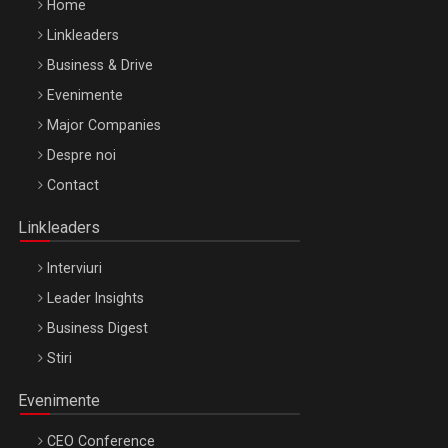
Home
Linkleaders
Business & Drive
Evenimente
Major Companies
Be Inspired. Make it Happen!, ARTEMIS LETO, ORADEA, 8
Despre noi
Octombrie
Contact
Oradea – 8 Oct 2026
Linkleaders
Interviuri
Leader Insights
Business Digest
Stiri
Evenimente
CEO Conference