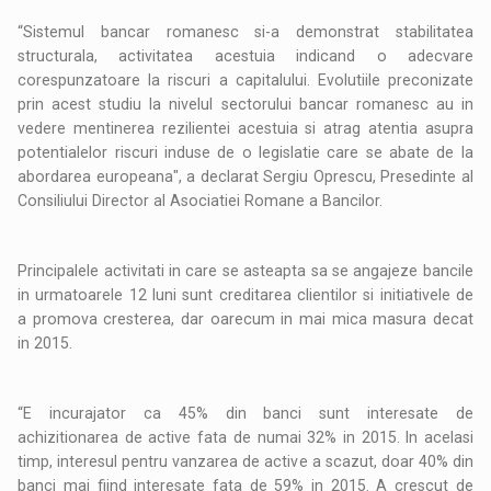
“Sistemul bancar romanesc si-a demonstrat stabilitatea
structurala, activitatea acestuia indicand o adecvare
corespunzatoare la riscuri a capitalului. Evolutiile preconizate
prin acest studiu la nivelul sectorului bancar romanesc au in
vedere mentinerea rezilientei acestuia si atrag atentia asupra
potentialelor riscuri induse de o legislatie care se abate de la
abordarea europeana", a declarat Sergiu Oprescu, Presedinte al
Consiliului Director al Asociatiei Romane a Bancilor.
Principalele activitati in care se asteapta sa se angajeze bancile
in urmatoarele 12 luni sunt creditarea clientilor si initiativele de
a promova cresterea, dar oarecum in mai mica masura decat
in 2015.
“E incurajator ca 45% din banci sunt interesate de
achizitionarea de active fata de numai 32% in 2015. In acelasi
timp, interesul pentru vanzarea de active a scazut, doar 40% din
banci mai fiind interesate fata de 59% in 2015. A crescut de