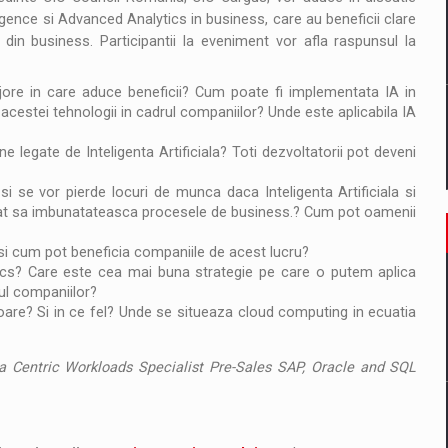
elligence si Advanced Analytics in business, care au beneficii clare
i din business. Participantii la eveniment vor afla raspunsul la
ajore in care aduce beneficii? Cum poate fi implementata IA in
e acestei tehnologii in cadrul companiilor? Unde este aplicabila IA
legate de Inteligenta Artificiala? Toti dezvoltatorii pot deveni
si se vor pierde locuri de munca daca Inteligenta Artificiala si
incat sa imbunatateasca procesele de business.? Cum pot oamenii
 si cum pot beneficia companiile de acest lucru?
ics? Care este cea mai buna strategie pe care o putem aplica
rul companiilor?
toare? Si in ce fel? Unde se situeaza cloud computing in ecuatia
 Centric Workloads Specialist Pre-Sales SAP, Oracle and SQL