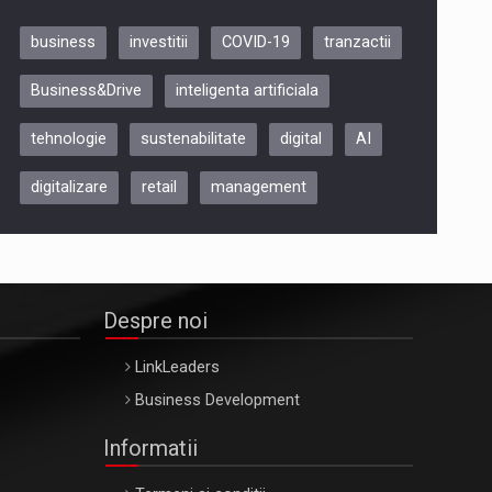
business
investitii
COVID-19
tranzactii
Be Inspired. Make it Happen!,
Business&Drive
inteligenta artificiala
ARTEMIS LETO, ORADEA, 8
Octombrie
tehnologie
sustenabilitate
digital
AI
Oradea – 8 Oct 2026
digitalizare
retail
management
Despre noi
LinkLeaders
Business Development
Informatii