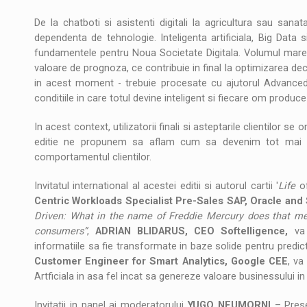
De la chatboti si asistenti digitali la agricultura sau sanat
dependenta de tehnologie. Inteligenta artificiala, Big Data s
fundamentele pentru Noua Societate Digitala. Volumul mare d
valoare de prognoza, ce contribuie in final la optimizarea dec
in acest moment - trebuie procesate cu ajutorul Advanced 
conditiile in care totul devine inteligent si fiecare om produc
In acest context, utilizatorii finali si asteptarile clientilor s
editie ne propunem sa aflam cum sa devenim tot mai int
comportamentul clientilor.
Invitatul international al acestei editii si autorul cartii '
Life
o
Centric Workloads Specialist Pre-Sales SAP, Oracle an
Driven: What in the name of Freddie Mercury does that m
consumers”
,
ADRIAN BLIDARUS, CEO Softelligence,
va
informatiile sa fie transformate in baze solide pentru predicti
Customer Engineer for Smart Analytics, Google CEE
, va
Artficiala in asa fel incat sa genereze valoare businessului i
Invitatii in panel ai moderatorului
YUGO NEUMORNI
– Prese