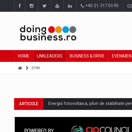
+40-21-317.03.90
HOME
LINKLEADERS
BUSINESS & DRIVE
EVENIMEN
STIRI
Energia fotovoltaica, pilon de stabilitate pe
ARTICOLE
Cum invatam sa spunem nu intr-o cultura c
ARTICOLE
Ingredient Spotlight: What SKU Level Track
ARTICOLE