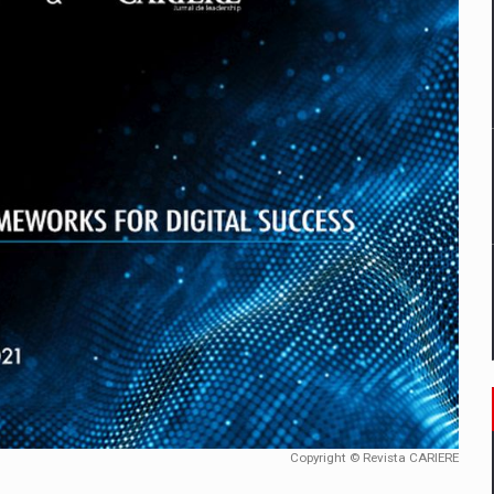
un noilor reglementari UE privind ambalajele pot risca retragerea prod
ES ON THE INTERNATIONAL BUSINESS SCENE
OST DIGITALIZED WHOLESALER IN ROMANIA
 benzinariile RO concept OSCAR – peste 500 de participanti
management a Pall-Ex, liderul pietei de transport paletizat din Romani
MBRU AL FAMILIEI: RANGE ROVER GT
Copyright © Revista CARIERE