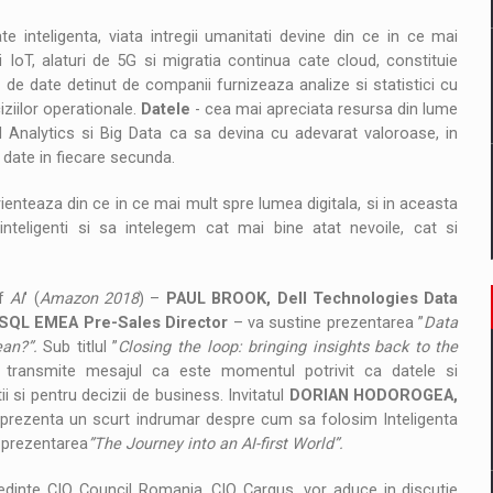
ate inteligenta, viata intregii umanitati devine din ce in ce mai
i IoT, alaturi de 5G si migratia continua cate cloud, constituie
e date detinut de companii furnizeaza analize si statistici cu
iziilor operationale.
Datele
- cea mai apreciata resursa din lume
Analytics si Big Data ca sa devina cu adevarat valoroase, in
e date in fiecare secunda.
e orienteaza din ce in ce mai mult spre lumea digitala, si in aceasta
eligenti si sa intelegem cat mai bine atat nevoile, cat si
f
AI
' (​
Amazon 2018
) –
PAUL BROOK, Dell Technologies Data
d SQL EMEA Pre-Sales Director
– va sustine prezentarea ”
Data
ean?”.
Sub titlul ”
Closing the loop: bringing insights back to the
 transmite mesajul ca este momentul potrivit ca datele si
i si pentru decizii de business. Invitatul
DORIAN HODOROGEA,
 prezenta un scurt indrumar despre cum sa folosim Inteligenta
n prezentarea
”The Journey into an AI-first World”.
dinte CIO Council Romania, CIO Cargus, vor aduce in discutie