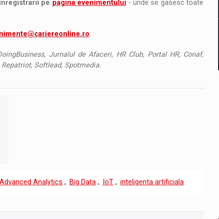
inregistrarii pe
pagina evenimentului
- unde se gasesc toate
nimente@cariereonline.ro
.
oingBusiness, Jurnalul de Afaceri, HR Club, Portal HR, Conaf,
 Repatriot, Softlead, Spotmedia.
Advanced Analytics
,
Big Data
,
IoT
,
inteligenta artificiala