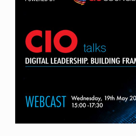
Producatorii si comerciantii care nu se sup
ARTICOLE
LEADERSHIP IN MISCARE
INTERVIURI
CU BATERIILE PERMANENT INCARCATE
INTERVIURI
PUTTING ROMANIAN CORPORATE COMPANI
INTERVIURI
OUR EDGE WILL COME FROM BEING THE M
INTERVIURI
COFFEE IS OUR LOVE LANGUAGE
INTERVIURI
Hard Enduro Piatra Craiului 2026, fueled by
STIRI
Fondul de investitii BoldMind si echipa de 
STIRI
RANGE ROVER DEZVALUIE AL CINCILEA ME
STIRI