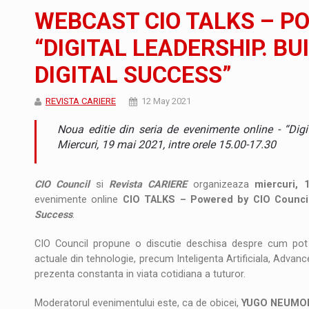
Noul Mercedes-Benz VLE este acum disponib
STIRI
WEBCAST CIO TALKS – P
JAECOO 5 SHS-H a ajuns in Romania
STIRI
“DIGITAL LEADERSHIP. B
DIGITAL SUCCESS”
Proteinmaxxing and the Future of Protein
ARTICOLE
REVISTA CARIERE
12 May 2021
Noua editie din seria de evenimente online - “Dig
Miercuri, 19 mai 2021, intre orele 15.00-17.30
CIO Council
si
Revista CARIERE
organizeaza
miercuri, 
evenimente online
CIO TALKS – Powered by CIO Counci
Success
.
CIO Council propune o discutie deschisa despre cum pot cr
actuale din tehnologie, precum Inteligenta Artificiala, Advance
prezenta constanta in viata cotidiana a tuturor.
Moderatorul evenimentului este, ca de obicei,
YUGO NEUMO