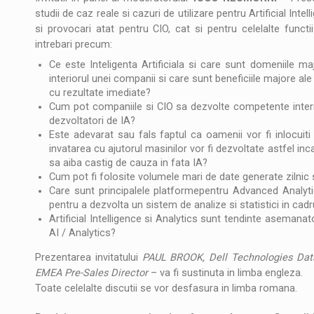
studii de caz reale si cazuri de utilizare pentru Artificial Int
si provocari atat pentru CIO, cat si pentru celelalte functi
intrebari precum:
Ce este Inteligenta Artificiala si care sunt domeniile m
interiorul unei companii si care sunt beneficiile majore al
cu rezultate imediate?
Cum pot companiile si CIO sa dezvolte competente interne 
dezvoltatori de IA?
Este adevarat sau fals faptul ca oamenii vor fi inlocuiti 
invatarea cu ajutorul masinilor vor fi dezvoltate astfel 
sa aiba castig de cauza in fata IA?
Cum pot fi folosite volumele mari de date generate zilnic
Care sunt principalele platformepentru Advanced Analyt
pentru a dezvolta un sistem de analize si statistici in cad
Artificial Intelligence si Analytics sunt tendinte asemana
AI / Analytics?
Prezentarea invitatului
PAUL BROOK, Dell Technologies Data
EMEA Pre-Sales Director
– va fi sustinuta in limba engleza.
Toate celelalte discutii se vor desfasura in limba romana.