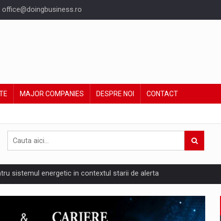
office@doingbusiness.ro
TE
MAJOR COMPANIES
DESPRE NOI
CONTACT
ntru sistemul energetic in contextul starii de alerta
are pedepseste granitele?
ing Reveals About Bakuchiol's Evolution