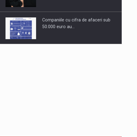
Companiile cu cifra de afaceri sub
50.000 euro au…
Dinu Bumbacea revine in PwC
Romania ca Partener si…
Comunicat de presa: Joburile part-
time reincep sa intre pe…