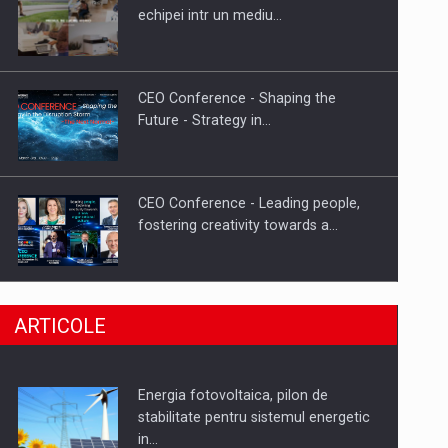
Hard Enduro Piatra Craiului 2026,
echipei intr un mediu…
fueled by benzinariile RO…
CEO Conference - Shaping the
Future - Strategy in…
CEO Conference - Leading people,
fostering creativity towards a…
CEO Conference - Shaping The
ARTICOLE
Future - Technology and…
Energia fotovoltaica, pilon de
Webinar - Business Evolution-
stabilitate pentru sistemul energetic
RETHINK STRATEGY-Finantare
in…