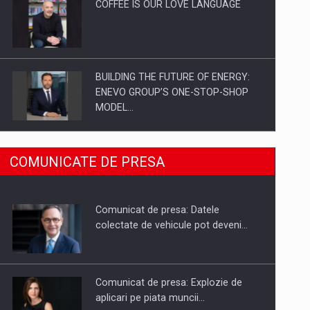
COFFEE IS OUR LOVE LANGUAGE
BUILDING THE FUTURE OF ENERGY:
ENEVO GROUP’S ONE-STOP-SHOP
MODEL…
ROOTED IN ROMANIA, BUILT TO
COMUNICATE DE PRESA
DELIVER TECHNOLOGY FOR THE…
Comunicat de presa: Datele
PUTTING ROMANIAN CORPORATE
colectate de vehicule pot deveni…
COMPANIES ON THE INTERNATIONAL
BUSINESS SCENE
Comunicat de presa: Explozie de
aplicari pe piata muncii…