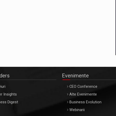
aders
Evenimente
iuri
CEO Conference
r Insights
Alte Evenimente
ess Digest
Business Evolution
Webinarii