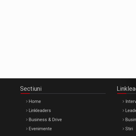
Sectiuni
Linkle
Home
Interv
Linkleaders
Leade
Business & Drive
Busin
Evenimente
Stiri