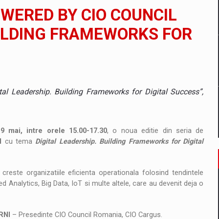
il pentru comanda intr-o gama extinsa de variante atragatoare
OWERED BY CIO COUNCIL
UILDING FRAMEWORKS FOR
 Demand
ital Leadership. Building Frameworks for Digital Success”,
19 mai, intre orele 15.00-17.30
, o noua editie din seria de
l
cu tema
Digital Leadership. Building Frameworks for Digital
este organizatiile eficienta operationala folosind tendintele
d Analytics, Big Data, IoT si multe altele, care au devenit deja o
RNI
– Presedinte CIO Council Romania, CIO Cargus.