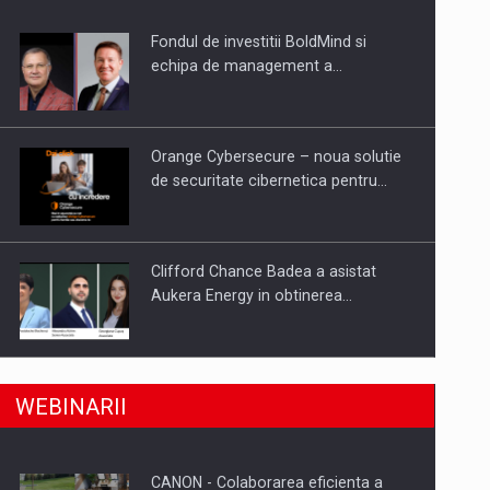
Fondul de investitii BoldMind si
uselor din piata
echipa de management a…
Orange Cybersecure – noua solutie
de securitate cibernetica pentru…
Clifford Chance Badea a asistat
Aukera Energy in obtinerea…
SAPTE PERSONALITATI DIN MEDIUL
a, preiau compania intr-o tranzactie de peste 25…
WEBINARII
DE AFACERI, ACADEMIC SI
INSTITUTIONAL…
CANON - Colaborarea eficienta a