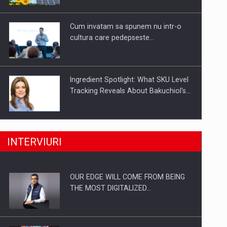
Investitii Digitalizare
Cum invatam sa spunem nu intr-o
cultura care pedepseste…
Ingredient Spotlight: What SKU Level
Tracking Reveals About Bakuchiol's…
Producatorii si comerciantii care nu
INTERVIURI
se supun noilor reglementari…
OUR EDGE WILL COME FROM BEING
Proteinmaxxing and the Future of
THE MOST DIGITALIZED…
Protein Demand