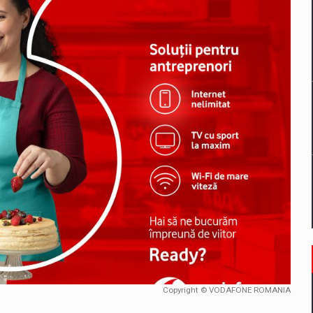
un noilor reglementari UE privind ambalajele pot risca retragerea prod
ES ON THE INTERNATIONAL BUSINESS SCENE
OST DIGITALIZED WHOLESALER IN ROMANIA
 benzinariile RO concept OSCAR – peste 500 de participanti
management a Pall-Ex, liderul pietei de transport paletizat din Romani
MBRU AL FAMILIEI: RANGE ROVER GT
Copyright © VODAFONE ROMANIA