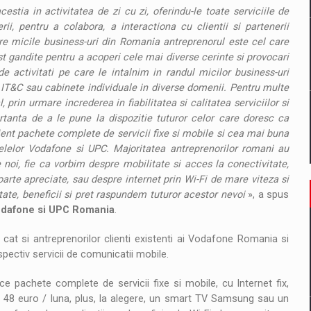
cestia in activitatea de zi cu zi, oferindu-le toate serviciile de
i, pentru a colabora, a interactiona cu clientii si partenerii
tre micile business-uri din Romania antreprenorul este cel care
t gandite pentru a acoperi cele mai diverse cerinte si provocari
de activitati pe care le intalnim in randul micilor business-uri
 IT&C sau cabinete individuale in diverse domenii. Pentru multe
, prin urmare increderea in fiabilitatea si calitatea serviciilor si
tanta de a le pune la dispozitie tuturor celor care doresc ca
ient pachete complete de servicii fixe si mobile si cea mai buna
telelor Vodafone si UPC. Majoritatea antreprenorilor romani au
 noi, fie ca vorbim despre mobilitate si acces la conectivitate,
oarte apreciate, sau despre internet prin Wi-Fi de mare viteza si
itate, beneficii si pret raspundem tuturor acestor nevoi
», a spus
Vodafone si UPC Romania
.
 cat si antreprenorilor clienti existenti ai Vodafone Romania si
pectiv servicii de comunicatii mobile.
e pachete complete de servicii fixe si mobile, cu Internet fix,
la 48 euro / luna, plus, la alegere, un smart TV Samsung sau un