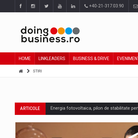
+40-21-317.03.90
HOME
LINKLEADERS
BUSINESS & DRIVE
EVENIMEN
STIRI
Energia fotovoltaica, pilon de stabilitate pe
ARTICOLE
Cum invatam sa spunem nu intr-o cultura c
ARTICOLE
Ingredient Spotlight: What SKU Level Track
ARTICOLE