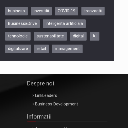
business
investitii
COVID-19
tranzactii
Be Inspired. Make it Happen!,
Business&Drive
inteligenta artificiala
ARTEMIS LETO, ORADEA, 8
Octombrie
tehnologie
sustenabilitate
digital
AI
Oradea – 8 Oct 2026
digitalizare
retail
management
Despre noi
LinkLeaders
Business Development
Informatii