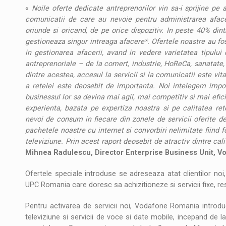
«
Noile oferte dedicate antreprenorilor vin sa-i sprijine pe a
comunicatii de care au nevoie pentru administrarea afaceri
oriunde si oricand, de pe orice dispozitiv. In peste 40% din
gestioneaza singur intreaga afacere*. Ofertele noastre au fos
in gestionarea afacerii, avand in vedere varietatea tipului 
antreprenoriale – de la comert, industrie, HoReCa, sanatate,
dintre acestea, accesul la servicii si la comunicatii este vital
a retelei este deosebit de importanta. Noi intelegem impor
businessul lor sa devina mai agil, mai competitiv si mai efic
experienta, bazata pe expertiza noastra si pe calitatea re
nevoi de consum in fiecare din zonele de servicii oferite de
pachetele noastre cu internet si convorbiri nelimitate fiind f
televiziune. Prin acest raport deosebit de atractiv dintre cal
Mihnea Radulescu, Director Enterprise Business Unit, 
Ofertele speciale introduse se adreseaza atat clientilor noi,
UPC Romania care doresc sa achizitioneze si servicii fixe, res
Pentru activarea de servicii noi, Vodafone Romania introduc
televiziune si servicii de voce si date mobile, incepand de 