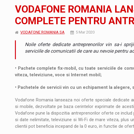
Noul Mercedes-Benz VLE este acum disponib
STIRI
VODAFONE ROMANIA LAN
JAECOO 5 SHS-H a ajuns in Romania
STIRI
COMPLETE PENTRU ANTR
Proteinmaxxing and the Future of Protein
ARTICOLE
VODAFONE ROMANIA SA
5 Mar 2020
Noile oferte dedicate antreprenorilor vin sa-i sprij
serviciile de comunicatii de care au nevoie pentru a
• Pachete complete fix-mobil, cu toate serviciile de comun
viteza, televiziune, voce si Internet mobil;
• Pachetele de servicii vin cu un echipament la alegere,
Vodafone Romania lanseaza noi oferte speciale dedicate antre
si mobile, dezvoltate pe baza cerintelor exprimate de acesti
Vodafone pune la dispozitia antreprenorilor oferte ce includ 
si date nelimitate, televiziune si Wi-Fi de mare viteza, pl
clientii pot beneficia incepand de la 0 euro, in functie de ofer