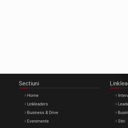
Sectiuni
Linkle
Home
Interv
Linkleaders
Leade
Business & Drive
Busin
Evenimente
Stiri