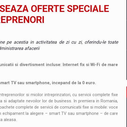
il pentru comanda intr-o gama extinsa de variante atragatoare
SEAZA OFERTE SPECIALE
EPRENORI
 Demand
ine pe acestia in activitatea de zi cu zi, oferindu-le toate
dministrarea afacerii
icatii si divertisment incluse: Internet fix si Wi-Fi de mare
 smart TV sau smartphone, incepand de la 0 euro.
prenorilor si micilor intreprinzatori, cu servicii complete fixe
a si adaptate nevoilor lor de business. In premiera in Romania,
pachete complete de servicii de comunicatii fixe si mobile: voce
us un echipament la alegere – smart TV sau smartphone – de care
ta aleasa.