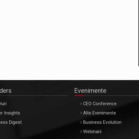
aders
Evenimente
iuri
CEO Conference
r Insights
Alte Evenimente
ess Digest
Business Evolution
Webinarii