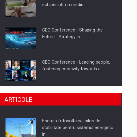
Hard Enduro Piatra Craiului 2026,
echipei intr un mediu…
fueled by benzinariile RO…
CEO Conference - Shaping the
Future - Strategy in…
CEO Conference - Leading people,
fostering creativity towards a…
CEO Conference - Shaping The
ARTICOLE
Future - Technology and…
Energia fotovoltaica, pilon de
Webinar - Business Evolution-
stabilitate pentru sistemul energetic
RETHINK STRATEGY-Finantare
in…