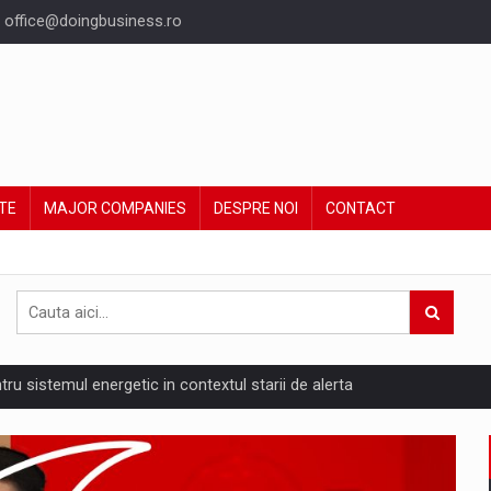
office@doingbusiness.ro
TE
MAJOR COMPANIES
DESPRE NOI
CONTACT
ntru sistemul energetic in contextul starii de alerta
are pedepseste granitele?
ing Reveals About Bakuchiol's Evolution