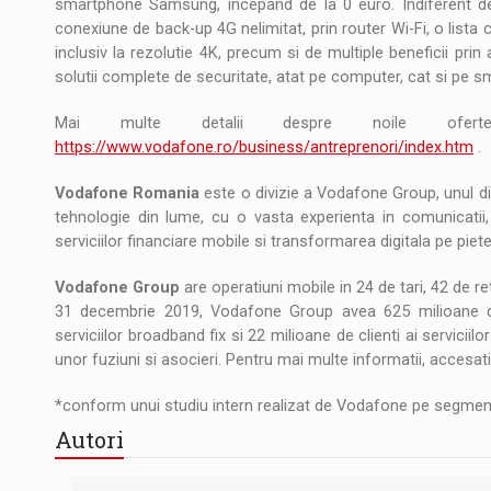
smartphone Samsung, incepand de la 0 euro. Indiferent de o
conexiune de back-up 4G nelimitat, prin router Wi-Fi, o lista 
inclusiv la rezolutie 4K, precum si de multiple beneficii pri
solutii complete de securitate, atat pe computer, cat si pe 
Mai multe detalii despre noile oferte
https://www.vodafone.ro/business/antreprenori/index.htm
.
Vodafone Romania
este o divizie a Vodafone Group, unul din
tehnologie din lume, cu o vasta experienta in comunicatii
serviciilor financiare mobile si transformarea digitala pe pie
Vodafone Group
are operatiuni mobile in 24 de tari, 42 de re
31 decembrie 2019, Vodafone Group avea 625 milioane de uti
serviciilor broadband fix si 22 milioane de clienti ai serviciilo
unor fuziuni si asocieri. Pentru mai multe informatii, accesat
*conform unui studiu intern realizat de Vodafone pe segmentu
Autori