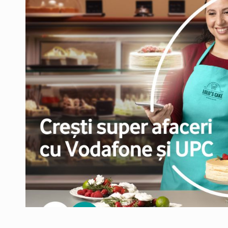
Producatorii si comerciantii care nu se sup
ARTICOLE
LEADERSHIP IN MISCARE
INTERVIURI
CU BATERIILE PERMANENT INCARCATE
INTERVIURI
PUTTING ROMANIAN CORPORATE COMPANI
INTERVIURI
OUR EDGE WILL COME FROM BEING THE M
INTERVIURI
COFFEE IS OUR LOVE LANGUAGE
INTERVIURI
Hard Enduro Piatra Craiului 2026, fueled by
STIRI
Fondul de investitii BoldMind si echipa de 
STIRI
RANGE ROVER DEZVALUIE AL CINCILEA ME
STIRI