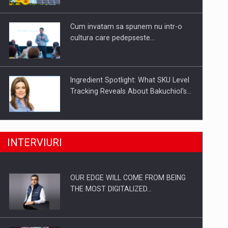
Investitii Digitalizare
Cum invatam sa spunem nu intr-o
cultura care pedepseste…
Ingredient Spotlight: What SKU Level
Tracking Reveals About Bakuchiol's…
Producatorii si comerciantii care nu
INTERVIURI
se supun noilor reglementari…
OUR EDGE WILL COME FROM BEING
Proteinmaxxing and the Future of
THE MOST DIGITALIZED…
Protein Demand