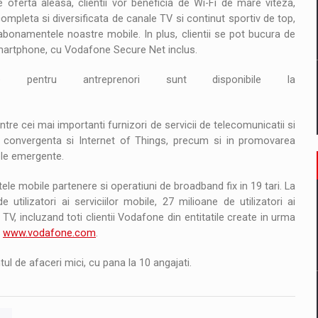
ferta aleasa, clientii vor beneficia de Wi-Fi de mare viteza,
completa si diversificata de canale TV si continut sportiv de top,
n abonamentele noastre mobile. In plus, clientii se pot bucura de
smartphone, cu Vodafone Secure Net inclus.
 pentru antreprenori sunt disponibile la
tre cei mai importanti furnizori de servicii de telecomunicatii si
, convergenta si Internet of Things, precum si in promovarea
tele emergente.
tele mobile partenere si operatiuni de broadband fix in 19 tari. La
lizatori ai serviciilor mobile, 27 milioane de utilizatori ai
r TV, incluzand toti clientii Vodafone din entitatile create in urma
i
www.vodafone.com
.
l de afaceri mici, cu pana la 10 angajati.