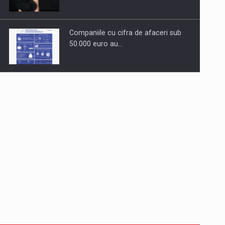
Companiile cu cifra de afaceri sub
50.000 euro au…
Dinu Bumbacea revine in PwC
Romania ca Partener si…
Comunicat de presa: Joburile part-
time reincep sa intre pe…