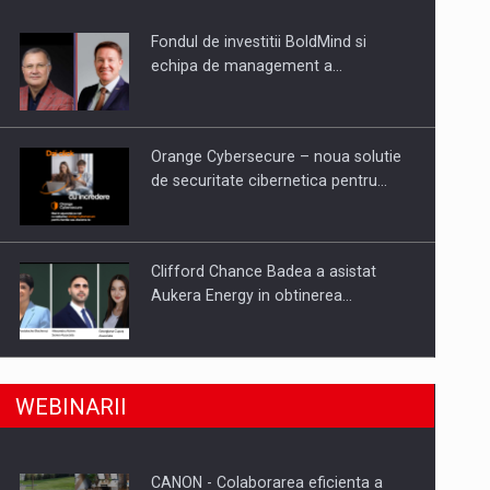
Fondul de investitii BoldMind si
uselor din piata
echipa de management a…
Orange Cybersecure – noua solutie
de securitate cibernetica pentru…
Clifford Chance Badea a asistat
Aukera Energy in obtinerea…
SAPTE PERSONALITATI DIN MEDIUL
a, preiau compania intr-o tranzactie de peste 25…
WEBINARII
DE AFACERI, ACADEMIC SI
INSTITUTIONAL…
CANON - Colaborarea eficienta a