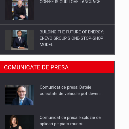
COFFEE IS OUR LOVE LANGUAGE
BUILDING THE FUTURE OF ENERGY:
ENEVO GROUP’S ONE-STOP-SHOP
MODEL…
ROOTED IN ROMANIA, BUILT TO
COMUNICATE DE PRESA
DELIVER TECHNOLOGY FOR THE…
Comunicat de presa: Datele
PUTTING ROMANIAN CORPORATE
colectate de vehicule pot deveni…
COMPANIES ON THE INTERNATIONAL
BUSINESS SCENE
Comunicat de presa: Explozie de
aplicari pe piata muncii…